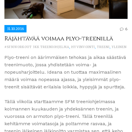
31.10.2016
6
Räjähtävää voimaa plyo-treenillä
#SFMWORKOUT 3KK TREENIOHJELMA
,
HYVINVOINTI
,
TREENI
,
YLEINEN
Plyo-treeni on äärimmäisen tehokas ja aikaa säästävä
treenimuoto, jossa yhdistetään voima- ja
nopeusharjoittelu. Ideana on tuottaa maximaalinen
määrä voimaa nopeassa ajassa, ja yleisimmät plyo-
treenit sisältävät erilaisia loikkia, hyppyjä ja spurtteja.
Tällä viikolla starttaamme SFM treeniohjelmassa
kolmannen kuukauden ja yhdeksännen treenin, ja
vuorossa on armoton plyo-treeni. Tällä treenillä
kehitämme voimatasoja ja poltamme rasvaa, ja
treenin jälkeinen jälkipoltto varmistaa sen, että keho