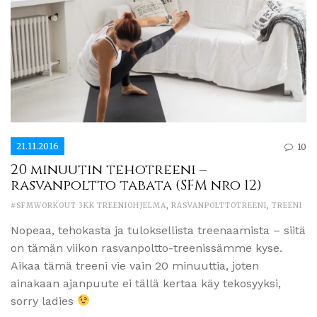
21.11.2016
10
20 minuutin tehotreeni –
rasvanpoltto tabata (SFM nro 12)
#SFMWORKOUT 3KK TREENIOHJELMA
,
RASVANPOLTTOTREENI
,
TREENI
Nopeaa, tehokasta ja tuloksellista treenaamista – siitä
on tämän viikon rasvanpoltto-treenissämme kyse.
Aikaa tämä treeni vie vain 20 minuuttia, joten
ainakaan ajanpuute ei tällä kertaa käy tekosyyksi,
sorry ladies