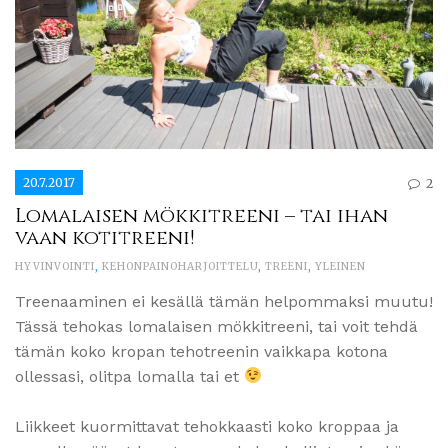
20.7.2017
2
Lomalaisen mökkitreeni – tai ihan
vaan kotitreeni!
HYVINVOINTI
,
KEHONPAINOHARJOITTELU
,
TREENI
,
YLEINEN
Treenaaminen ei kesällä tämän helpommaksi muutu!
Tässä tehokas lomalaisen mökkitreeni, tai voit tehdä
tämän koko kropan tehotreenin vaikkapa kotona
ollessasi, olitpa lomalla tai et
Liikkeet kuormittavat tehokkaasti koko kroppaa ja