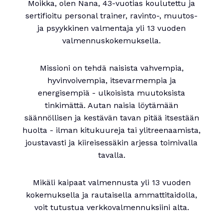
Moikka, olen Nana, 43-vuotias koulutettu ja
sertifioitu personal trainer, ravinto-, muutos-
ja psyykkinen valmentaja yli 13 vuoden
valmennuskokemuksella.
Missioni on tehdä naisista vahvempia,
hyvinvoivempia, itsevarmempia ja
energisempiä - ulkoisista muutoksista
tinkimättä. Autan naisia löytämään
säännöllisen ja kestävän tavan pitää itsestään
huolta - ilman kitukuureja tai ylitreenaamista,
joustavasti ja kiireisessäkin arjessa toimivalla
tavalla.
Mikäli kaipaat valmennusta yli 13 vuoden
kokemuksella ja rautaisella ammattitaidolla,
voit tutustua verkkovalmennuksiini alta.