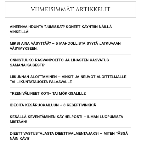
VIIMEISIMMÄT ARTIKKELIT
AINEENVAIHDUNTA ”JUMISSA”? KONEET KÄYNTIIN NÄILLÄ
VINKEILLÄ!
MIKSI AINA VÄSYTTÄÄ? – 5 MAHDOLLISTA SYYTÄ JATKUVAAN
VÄSYMYKSEEN.
ONNISTUUKO RASVANPOLTTO JA LIHASTEN KASVATUS
SAMANAIKAISESTI?
LIIKUNNAN ALOITTAMINEN – VINKIT JA NEUVOT ALOITTELIJALLE
TAI LIIKUNTATAUOLTA PALAAVALLE
TREENIVÄLINEET KOTI- TAI MÖKKISALILLE
IDEOITA KESÄRUOKAILUUN + 3 RESEPTIVINKKIÄ
KESÄLLÄ KEVENTÄMINEN KÄY HELPOSTI – ILMAN LUOPUMISTA
MISTÄÄN!
DIEETTIVASTUSTAJASTA DIEETTIVALMENTAJAKSI – MITEN TÄSSÄ
NÄIN KÄVI?