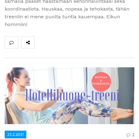
samalla pääset haastamaan kehonhallintaasi sekä
koordinaatiota. Hauskaa, nopeaa ja tehokasta, tähän
treeniin ei mene puolta tuntia kauempaa. Eikun
hommiin!
23.2.2017
2