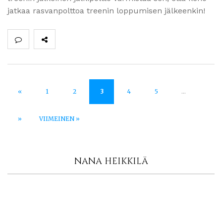
jatkaa rasvanpolttoa treenin loppumisen jälkeenkin!
«
1
2
3
4
5
...
»
VIIMEINEN »
NANA HEIKKILÄ