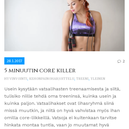
28.1.2017
2
5 minuutin core killer
HYVINVOINTI
,
KEHONPAINOHARJOITTELU
,
TREENI
,
YLEINEN
Usein kysytään vatsalihasten treenaamisesta ja siitä,
tulisiko niille tehdä oma treeninsä, kuinka usein ja
kuinka paljon. Vatsalihakset ovat lihasryhmä siinä
missä muutkin, ja niitä on hyvä vahvistaa myös ihan
omilla core-liikkeillä. Vatsoja ei kuitenkaan tarvitse
hinkata montaa tuntia, vaan jo muutamat hyvä