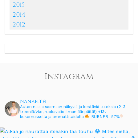
2015
2014
2012
Instagram
nanafit.fi
Autan naisia saamaan näkyviä ja kestäviä tuloksia (2-3
treeniä/vko, ruokavalio ilman ääripäitä!)
+13v
kokemuksella ja ammattitaidolla
BURNER -57%