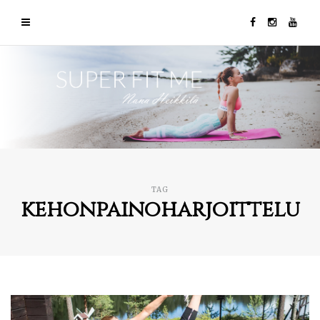
TAG
kehonpainoharjoittelu