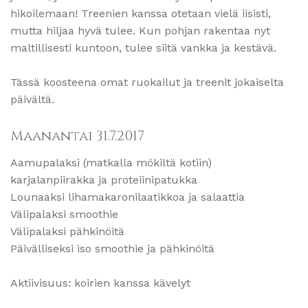
hikoilemaan! Treenien kanssa otetaan vielä iisisti,
mutta hiljaa hyvä tulee. Kun pohjan rakentaa nyt
maltillisesti kuntoon, tulee siitä vankka ja kestävä.
Tässä koosteena omat ruokailut ja treenit jokaiselta
päivältä.
Maanantai 31.7.2017
Aamupalaksi (matkalla mökiltä kotiin)
karjalanpiirakka ja proteiinipatukka
Lounaaksi lihamakaronilaatikkoa ja salaattia
Välipalaksi smoothie
Välipalaksi pähkinöitä
Päivälliseksi iso smoothie ja pähkinöitä
Aktiivisuus: koirien kanssa kävelyt