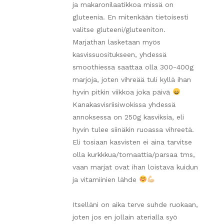
ja makaronilaatikkoa missä on
gluteenia. En mitenkään tietoisesti
valitse gluteeni/gluteeniton.
Marjathan lasketaan myös
kasvissuositukseen, yhdessä
smoothiessa saattaa olla 300-400g
marjoja, joten vihreää tuli kyllä ihan
hyvin pitkin viikkoa joka päivä
Kanakasvisriisiwokissa yhdessä
annoksessa on 250g kasviksia, eli
hyvin tulee siinäkin ruoassa vihreetä.
Eli tosiaan kasvisten ei aina tarvitse
olla kurkkkua/tomaattia/parsaa tms,
vaan marjat ovat ihan loistava kuidun
ja vitamiinien lähde
Itselläni on aika terve suhde ruokaan,
joten jos en jollain aterialla syö