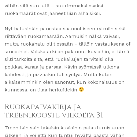
vähän sitä sun tätä – suurimmaksi osaksi
ruokamäärät ovat jääneet liian alhaisiksi.
Nyt halusinkin panostaa säännölliseen rytmiin sekä
riittävään ruokamäärään. Aamuisin nälkä vaivasi,
mutta ruokahalu oli tiessään – tällöin vastauksena oli
smoothiet. Vaikka arki on palannut kuvioihin, ei tämä
silti tarkoita sitä, että ruokailujen tarvitsisi olla
pelkkää kanaa ja parsaa. Kävin syömässä ulkona
kahdesti, ja pizzaakin tuli syötyä. Mutta kuten
aikaisemminkin olen sanonut, kun kokonaisuus on
kunnossa, on tilaa herkuillekin
Ruokapäiväkirja ja
treenikooste viikolta 31
Treenitkin sain takaisin kuvioihin palautumistauon
jälkeen, ja voi että kun tuntui hyvältä päästä vähän