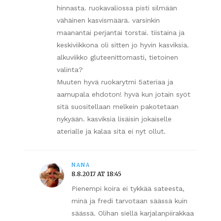
hinnasta. ruokavaliossa pisti silmään
vähäinen kasvismäärä. varsinkin
maanantai perjantai torstai. tiistaina ja
keskiviikkona oli sitten jo hyvin kasviksia.
alkuviikko gluteenittomasti, tietoinen
valinta?
Muuten hyvä ruokarytmi 5ateriaa ja
aamupala ehdoton! hyvä kun jotain syöt
sitä suositellaan melkein pakotetaan
nykyään. kasviksia lisäisin jokaiselle
aterialle ja kalaa sitä ei nyt ollut.
NANA
8.8.2017 AT 18:45
Pienempi koira ei tykkää sateesta,
minä ja fredi tarvotaan säässä kuin
säässä. Olihan siellä karjalanpiirakkaa