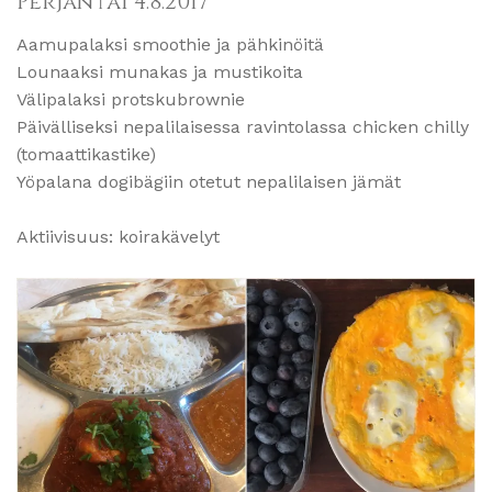
Perjantai 4.8.2017
Aamupalaksi smoothie ja pähkinöitä
Lounaaksi munakas ja mustikoita
Välipalaksi protskubrownie
Päivälliseksi nepalilaisessa ravintolassa chicken chilly
(tomaattikastike)
Yöpalana dogibägiin otetut nepalilaisen jämät
Aktiivisuus: koirakävelyt