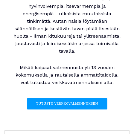
hyvinvoivempia, itsevarmempia ja
energisempiä - ulkoisista muutoksista
tinkimättä. Autan naisia löytämään
säännöllisen ja kestävän tavan pitää itsestään
huolta - ilman kitukuureja tai ylitreenaamista,
joustavasti ja kiireisessäkin arjessa toimivalla
tavalla.
Mikäli kaipaat valmennusta yli 13 vuoden
kokemuksella ja rautaisella ammattitaidolla,
voit tutustua verkkovalmennuksiini alta.
TUTUSTU VERKKOVALMENNUKSIIN