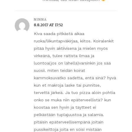
NINNA
8.8.2017 AT 17:52
Kiva saada pitkästä aikaa
ruoka/liikuntapväkirjaa, kiitos. Koiralenkit
pitää hyvin aktiivisena ja mielen myös
virkeänä, tulee raitista ilmaa ja
luontoa(jos on lähellä)varsinkin jos sää
suosii. miten teidän koirat
kammoksuvatko sadetta, entä sinä? hyvä
kun et makroja laske tai punnitse,
tervettä järkeä. Ja tuo pizza aloin pohtia
onko se muka niin epäterveellistä? kun
koostaa sen hyvin ja täytteet ei
pelkästään tuplajuustoa ja salamia.
pitäisin epäterveellisempänä joitain
pussikeittoja joita en söisi mistään