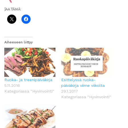
Jaa tämä:
Aiheeseen liittyy
Ruoka- ja treenipäiväkirja
Esittelyssä ruoka-
5.11.2016
päiväkirja viime viikolta
Kategoriassa "Hyvinvointi"
29.1.2017
Kategoriassa "Hyvinvointi"