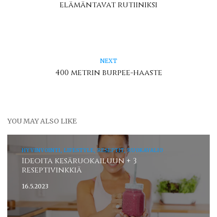
elämäntavat rutiiniksi
NEXT
400 metrin burpee-haaste
YOU MAY ALSO LIKE
HYVINVOINTI, LIFESTYLE, RESEPTIT, RUOKAVALIO
Ideoita kesäruokailuun + 3
reseptivinkkiä
16.5.2023