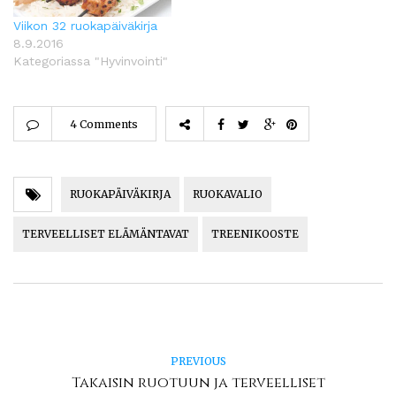
Viikon 32 ruokapäiväkirja
8.9.2016
Kategoriassa "Hyvinvointi"
4 Comments
RUOKAPÄIVÄKIRJA
RUOKAVALIO
TERVEELLISET ELÄMÄNTAVAT
TREENIKOOSTE
PREVIOUS
Takaisin ruotuun ja terveelliset