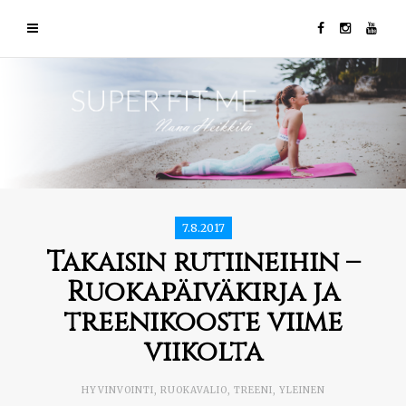
7.8.2017
Takaisin rutiineihin –
Ruokapäiväkirja ja
treenikooste viime
viikolta
HYVINVOINTI
,
RUOKAVALIO
,
TREENI
,
YLEINEN