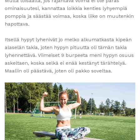
Mutta toisaalta, jos räjähtävä voima ei ole paras
ominaisuutesi, kannattaa loikkia kenties lyhyempiä
pomppia ja säästää voimaa, koska liike on muutenkin
hapottava.
Itsellä hypyt lyhenivät jo melko alkumatkasta kipeän
alaselän takia, joten hypyn pituutta oli tämän takia
lyhennettävä. Viimeiset 9 burpeeta meni hypyn osuus
askeltaen, koska selkä ei enää kestänyt tärähtelyä.
Maaliin oli päästävä, joten oli pakko soveltaa.