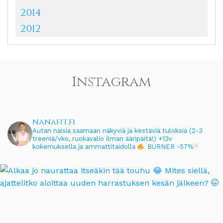
2014
2012
Instagram
nanafit.fi
Autan naisia saamaan näkyviä ja kestäviä tuloksia (2-3
treeniä/vko, ruokavalio ilman ääripäitä!)
+13v
kokemuksella ja ammattitaidolla
BURNER -57%