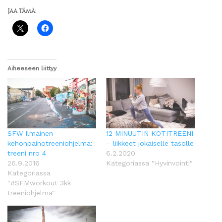
Jaa tämä:
Aiheeseen liittyy
SFW Ilmainen
12 MINUUTIN KOTITREENI
kehonpainotreeniohjelma:
– liikkeet jokaiselle tasolle
treeni nro 4
6.2.2020
26.9.2016
Kategoriassa "Hyvinvointi"
Kategoriassa
"#SFMworkout 3kk
treeniohjelma"