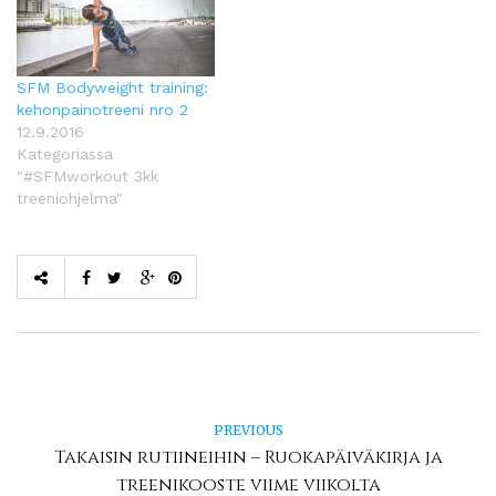
SFM Bodyweight training:
kehonpainotreeni nro 2
12.9.2016
Kategoriassa
"#SFMworkout 3kk
treeniohjelma"
PREVIOUS
Takaisin rutiineihin – Ruokapäiväkirja ja
treenikooste viime viikolta