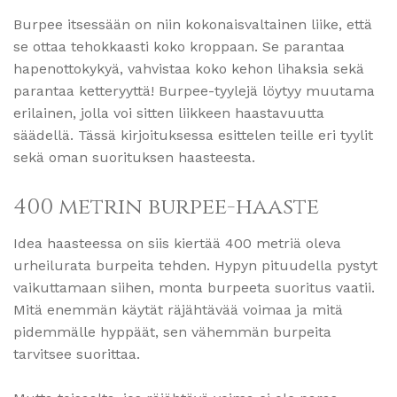
Burpee itsessään on niin kokonaisvaltainen liike, että
se ottaa tehokkaasti koko kroppaan. Se parantaa
hapenottokykyä, vahvistaa koko kehon lihaksia sekä
parantaa ketteryyttä! Burpee-tyylejä löytyy muutama
erilainen, jolla voi sitten liikkeen haastavuutta
säädellä. Tässä kirjoituksessa esittelen teille eri tyylit
sekä oman suorituksen haasteesta.
400 metrin burpee-haaste
Idea haasteessa on siis kiertää 400 metriä oleva
urheilurata burpeita tehden. Hypyn pituudella pystyt
vaikuttamaan siihen, monta burpeeta suoritus vaatii.
Mitä enemmän käytät räjähtävää voimaa ja mitä
pidemmälle hyppäät, sen vähemmän burpeita
tarvitsee suorittaa.