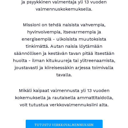
ja psyykkinen valmentaja yli 13 vuoden
valmennuskokemuksella.
Missioni on tehdä naisista vahvempia,
hyvinvoivempia, itsevarmempia ja
energisempiä - ulkoisista muutoksista
tinkimättä. Autan naisia löytämään
säännöllisen ja kestävän tavan pitää itsestään
huolta - ilman kitukuureja tai ylitreenaamista,
joustavasti ja kiireisessäkin arjessa toimivalla
tavalla.
Mikäli kaipaat valmennusta yli 13 vuoden
kokemuksella ja rautaisella ammattitaidolla,
voit tutustua verkkovalmennuksiini alta.
TUTUSTU VERKKOVALMENNUKSIIN