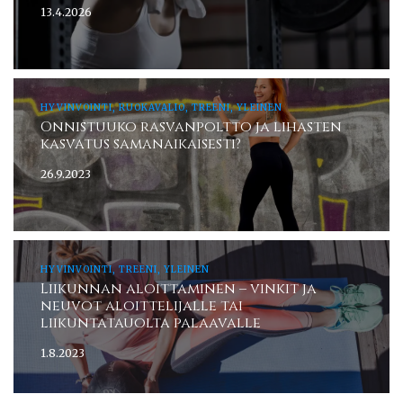
13.4.2026
HYVINVOINTI, RUOKAVALIO, TREENI, YLEINEN
Onnistuuko rasvanpoltto ja lihasten
kasvatus samanaikaisesti?
26.9.2023
HYVINVOINTI, TREENI, YLEINEN
Liikunnan aloittaminen – vinkit ja
neuvot aloittelijalle tai
liikuntatauolta palaavalle
1.8.2023