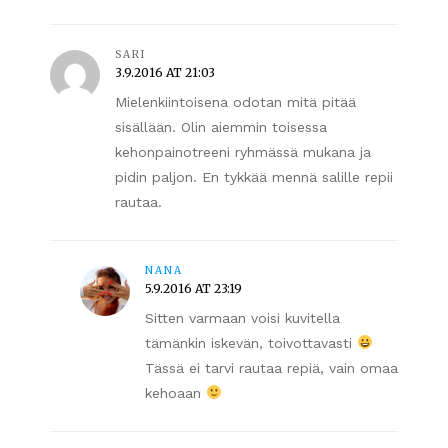
SARI
3.9.2016 AT 21:03
Mielenkiintoisena odotan mitä pitää
sisällään. Olin aiemmin toisessa
kehonpainotreeni ryhmässä mukana ja
pidin paljon. En tykkää mennä salille repii
rautaa.
NANA
5.9.2016 AT 23:19
Sitten varmaan voisi kuvitella
tämänkin iskevän, toivottavasti
Tässä ei tarvi rautaa repiä, vain omaa
kehoaan