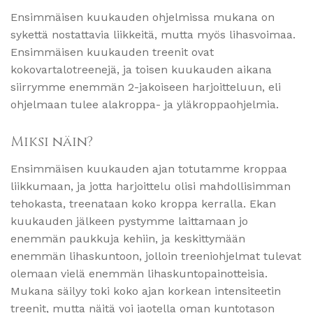
Ensimmäisen kuukauden ohjelmissa mukana on
sykettä nostattavia liikkeitä, mutta myös lihasvoimaa.
Ensimmäisen kuukauden treenit ovat
kokovartalotreenejä, ja toisen kuukauden aikana
siirrymme enemmän 2-jakoiseen harjoitteluun, eli
ohjelmaan tulee alakroppa- ja yläkroppaohjelmia.
Miksi näin?
Ensimmäisen kuukauden ajan totutamme kroppaa
liikkumaan, ja jotta harjoittelu olisi mahdollisimman
tehokasta, treenataan koko kroppa kerralla. Ekan
kuukauden jälkeen pystymme laittamaan jo
enemmän paukkuja kehiin, ja keskittymään
enemmän lihaskuntoon, jolloin treeniohjelmat tulevat
olemaan vielä enemmän lihaskuntopainotteisia.
Mukana säilyy toki koko ajan korkean intensiteetin
treenit, mutta näitä voi jaotella oman kuntotason