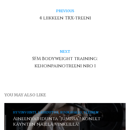
PREVIOUS
4 liikkeen TRX-treeni
NEXT
SFM Bodyweight training:
kehonpainotreeni nro 1
YOU MAY ALSO LIKE
HYVINVOINTI, LAIHDUTUS, RUOKAVALIO, YLEINEN
Aineenvaihdunta ”jumissa”? Koneet
käyntiin näillä vinkeillä!