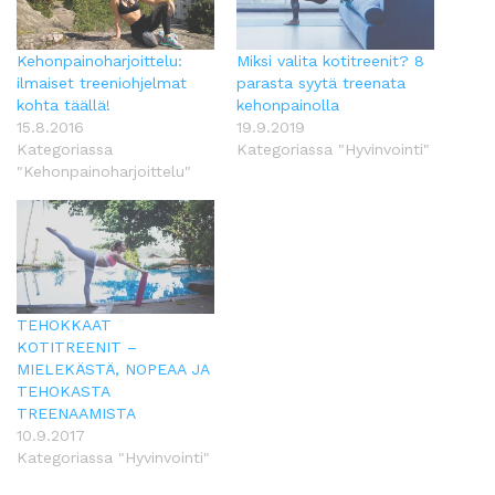
Kehonpainoharjoittelu:
Miksi valita kotitreenit? 8
ilmaiset treeniohjelmat
parasta syytä treenata
kohta täällä!
kehonpainolla
15.8.2016
19.9.2019
Kategoriassa
Kategoriassa "Hyvinvointi"
"Kehonpainoharjoittelu"
TEHOKKAAT
KOTITREENIT –
MIELEKÄSTÄ, NOPEAA JA
TEHOKASTA
TREENAAMISTA
10.9.2017
Kategoriassa "Hyvinvointi"