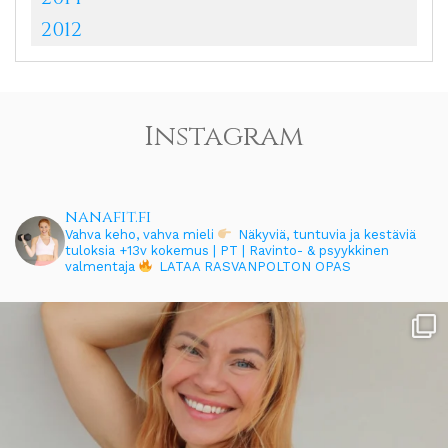
2012
Instagram
nanafit.fi
Vahva keho, vahva mieli
Näkyviä, tuntuvia ja kestäviä
tuloksia
+13v kokemus | PT | Ravinto- & psyykkinen
valmentaja
LATAA RASVANPOLTON OPAS