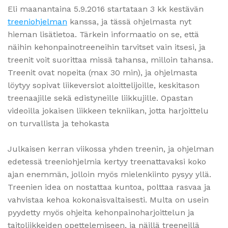
Eli maanantaina 5.9.2016 startataan 3 kk kestävän
treeniohjelman
kanssa, ja tässä ohjelmasta nyt
hieman lisätietoa. Tärkein informaatio on se, että
näihin kehonpainotreeneihin tarvitset vain itsesi, ja
treenit voit suorittaa missä tahansa, milloin tahansa.
Treenit ovat nopeita (max 30 min), ja ohjelmasta
löytyy sopivat liikeversiot aloittelijoille, keskitason
treenaajille sekä edistyneille liikkujille. Opastan
videoilla jokaisen liikkeen tekniikan, jotta harjoittelu
on turvallista ja tehokasta
Julkaisen kerran viikossa yhden treenin, ja ohjelman
edetessä treeniohjelmia kertyy treenattavaksi koko
ajan enemmän, jolloin myös mielenkiinto pysyy yllä.
Treenien idea on nostattaa kuntoa, polttaa rasvaa ja
vahvistaa kehoa kokonaisvaltaisesti. Multa on usein
pyydetty myös ohjeita kehonpainoharjoittelun ja
taitoliikkeiden opettelemiseen, ja näillä treeneillä