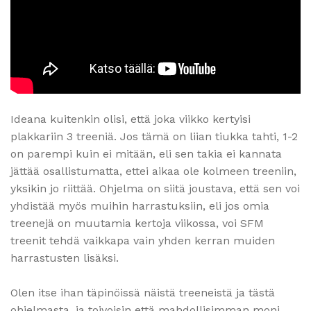
Ideana kuitenkin olisi, että joka viikko kertyisi
plakkariin 3 treeniä. Jos tämä on liian tiukka tahti, 1-2
on parempi kuin ei mitään, eli sen takia ei kannata
jättää osallistumatta, ettei aikaa ole kolmeen treeniin,
yksikin jo riittää. Ohjelma on siitä joustava, että sen voi
yhdistää myös muihin harrastuksiin, eli jos omia
treenejä on muutamia kertoja viikossa, voi SFM
treenit tehdä vaikkapa vain yhden kerran muiden
harrastusten lisäksi.
Olen itse ihan täpinöissä näistä treeneistä ja tästä
ohjelmasta, ja toivoisin että mahdollisimman moni