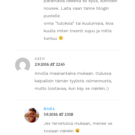
parantavia liikkeitä eli kyllä, kuntokin
nousee. Laita vaan tänne blogin
puolelle
omia ”tuloksia” tai kuulumisia, kiva
kuulla miten treenit sujuu ja miltä
tuntuu
SATU
2.9.2016 AT 22:45
Innolla maanantaina mukaan. Oulussa
kaipailisin tämän tyylistä vslmennusta,
mutts loistavaa, kun käy se näinkin.:)
NANA
5.9.2016 AT 23:18
Jes tervetuloa mukaan, menee se
tosiaan näinkin