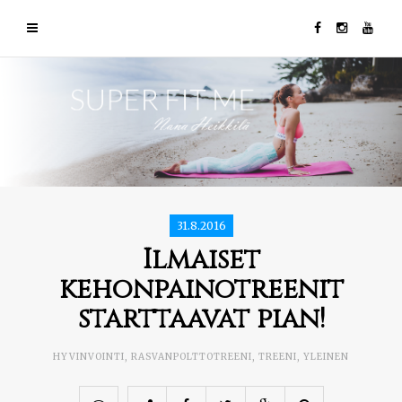
31.8.2016
Ilmaiset
kehonpainotreenit
starttaavat pian!
HYVINVOINTI
,
RASVANPOLTTOTREENI
,
TREENI
,
YLEINEN