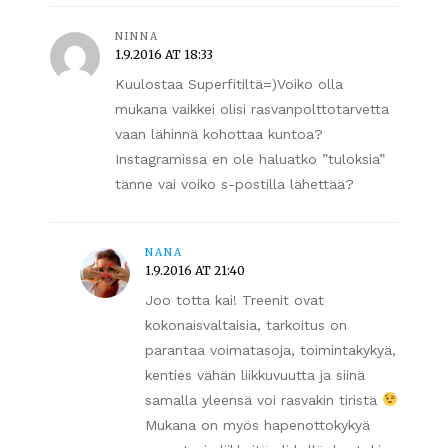
NINNA
1.9.2016 AT 18:33
Kuulostaa Superfitiltä=)Voiko olla
mukana vaikkei olisi rasvanpolttotarvetta
vaan lähinnä kohottaa kuntoa?
Instagramissa en ole haluatko ”tuloksia”
tänne vai voiko s-postilla lähettää?
NANA
1.9.2016 AT 21:40
Joo totta kai! Treenit ovat
kokonaisvaltaisia, tarkoitus on
parantaa voimatasoja, toimintakykyä,
kenties vähän liikkuvuutta ja siinä
samalla yleensä voi rasvakin tiristä
Mukana on myös hapenottokykyä