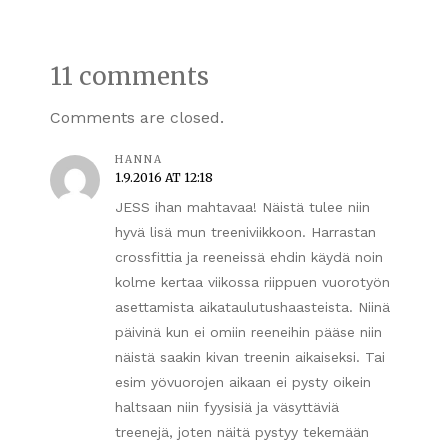
11 comments
Comments are closed.
HANNA
1.9.2016 AT 12:18
JESS ihan mahtavaa! Näistä tulee niin
hyvä lisä mun treeniviikkoon. Harrastan
crossfittia ja reeneissä ehdin käydä noin
kolme kertaa viikossa riippuen vuorotyön
asettamista aikataulutushaasteista. Niinä
päivinä kun ei omiin reeneihin pääse niin
näistä saakin kivan treenin aikaiseksi. Tai
esim yövuorojen aikaan ei pysty oikein
haltsaan niin fyysisiä ja väsyttäviä
treenejä, joten näitä pystyy tekemään