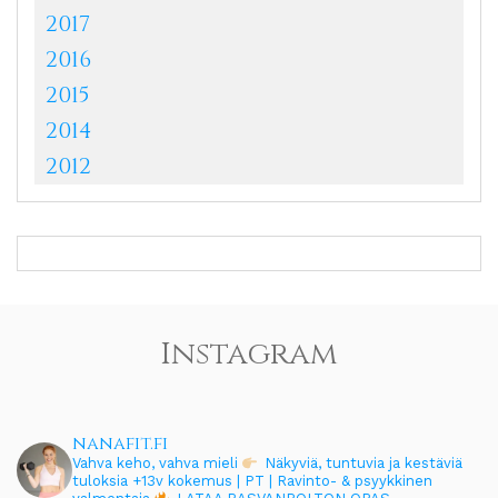
2017
2016
2015
2014
2012
Instagram
nanafit.fi
Vahva keho, vahva mieli
Näkyviä, tuntuvia ja kestäviä
tuloksia
+13v kokemus | PT | Ravinto- & psyykkinen