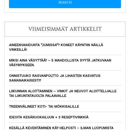
VIIMEISIMMÄT ARTIKKELIT
AINEENVAIHDUNTA ”JUMISSA”? KONEET KÄYNTIIN NÄILLÄ
VINKEILLÄ!
MIKSI AINA VÄSYTTÄÄ? – 5 MAHDOLLISTA SYYTÄ JATKUVAAN
VÄSYMYKSEEN.
ONNISTUUKO RASVANPOLTTO JA LIHASTEN KASVATUS
SAMANAIKAISESTI?
LIIKUNNAN ALOITTAMINEN – VINKIT JA NEUVOT ALOITTELIJALLE
TAI LIIKUNTATAUOLTA PALAAVALLE
TREENIVÄLINEET KOTI- TAI MÖKKISALILLE
IDEOITA KESÄRUOKAILUUN + 3 RESEPTIVINKKIÄ
KESÄLLÄ KEVENTÄMINEN KÄY HELPOSTI – ILMAN LUOPUMISTA