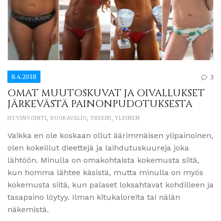
8.4.2018
3
OMAT MUUTOSKUVAT JA OIVALLUKSET
JÄRKEVÄSTÄ PAINONPUDOTUKSESTA
HYVINVOINTI
,
RUOKAVALIO
,
TREENI
,
YLEINEN
Vaikka en ole koskaan ollut äärimmäisen ylipainoinen,
olen kokeillut dieettejä ja laihdutuskuureja joka
lähtöön. Minulla on omakohtaista kokemusta siitä,
kun homma lähtee käsistä, mutta minulla on myös
kokemusta siitä, kun palaset loksahtavat kohdilleen ja
tasapaino löytyy. Ilman kitukaloreita tai nälän
näkemistä.