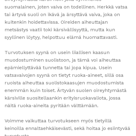
suomalainen, joten vaiva on todellinen. Herkkä vatsa
tai ärtyvä suoli on ikävä ja ärsyttävä vaiva, joka on
kuitenkin hoidettavissa. Oireiden aiheuttajan
metsästys vaatii toki kärsivällisyyttä, mutta kun
syyllinen löytyy, helpottuu elämä huomattavasti.
Turvotuksen syynä on usein liiallisen kaasun
muodostuminen suolistoon, ja tämä voi aiheuttaa
epämiellyttävää tunnetta tai jopa kipua. Usein
vatsavaivojen syynä on tietyt ruoka-aineet, sillä osa
ruoista aiheuttaa suolistokaasujen muodostumista
enemmän kuin toiset. Ärtyvän suolen oireyhtymästä
kärsiville suositellaankin erityisruokavaliota, jossa
näitä ruoka-aineita pyritään välttämään.
Voimme vaikuttaa turvotukseen myös tietyillä
keinoilla ennaltaehkäisevästi, sekä hoitaa jo esiintyvää
turvotusta.