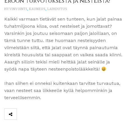
Eroon turvotuksesta ja nesteistä!
HYVINVOINTI
,
KAUNEUS
,
LAIHDUTUS
Kaikki varmaan tietävät sen tunteen, kun jalat painaa
tuhatmiljoona kiloa, ovat nesteiset ja jomottavat?
Varsinkin jos joutuu seisomaan paljon jaloillaan, on
tämä tunne tuttu. Itse huomaan nesteisyyden
viimeistään siitä, että jalat ovat täynnä painautumia
kireistä housuista tai saappaat on vaikea saada kiinni.
Aaargh silloin tekisi mieli heittää jalat seinälle ja
syödä napa täyteen nesteenpoistolääkkeitä!
Ihan siihen ei onneksi kuitenkaan tarvitse turvautua,
vaan nesteet saa liikkeelle kyllä helpomminkin ja
terveellisemmin.