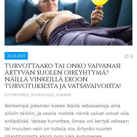
20.12.2017
2
TURVOTTAAKO TAI ONKO VAIVANASI
ÄRTYVÄN SUOLEN OIREYHTYMÄ?
NÄILLÄ VINKEILLÄ EROON
TURVOTUKSESTA JA VATSAVAIVOISTA!
HYVINVOINTI
,
RUOKAVALIO
,
YLEINEN
Melkeinpä jokainen kokee ikäviä vatsavaivoja aina
silloin tällöin, ja osalle meistä nämä vaivat voivat olla
arkipäivää. Vatsaa turvottaa, ilmaa voi kertyä vatsaan
tai muuten vain on tukala olo. Ärtyvän suolen
oireyhtymästä kärsii noin joka kymmenes