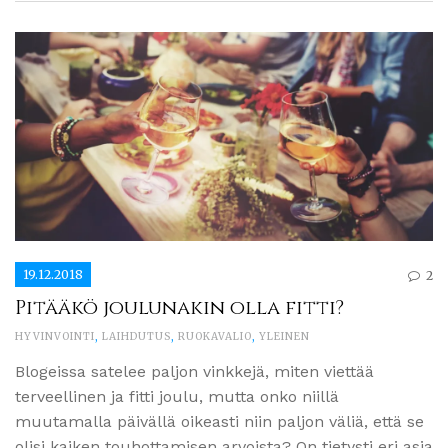
19.12.2018
2
Pitääkö joulunakin olla fitti?
HYVINVOINTI
,
LAIHDUTUS
,
RUOKAVALIO
,
YLEINEN
Blogeissa satelee paljon vinkkejä, miten viettää
terveellinen ja fitti joulu, mutta onko niillä
muutamalla päivällä oikeasti niin paljon väliä, että se
olisi kaiken touhottamisen arvoista? On tietysti eri asia