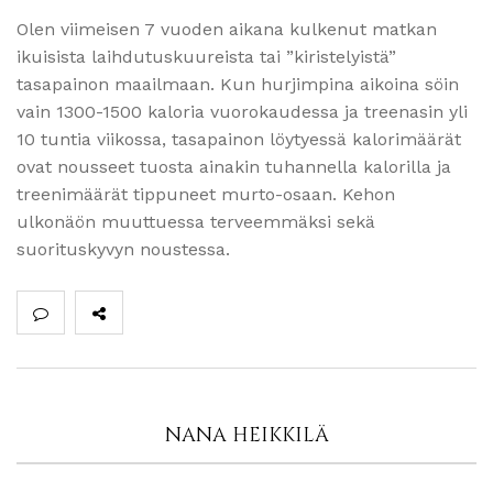
Olen viimeisen 7 vuoden aikana kulkenut matkan
ikuisista laihdutuskuureista tai ”kiristelyistä”
tasapainon maailmaan. Kun hurjimpina aikoina söin
vain 1300-1500 kaloria vuorokaudessa ja treenasin yli
10 tuntia viikossa, tasapainon löytyessä kalorimäärät
ovat nousseet tuosta ainakin tuhannella kalorilla ja
treenimäärät tippuneet murto-osaan. Kehon
ulkonäön muuttuessa terveemmäksi sekä
suorituskyvyn noustessa.
NANA HEIKKILÄ