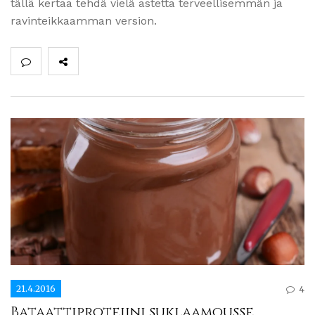
tällä kertaa tehdä vielä astetta terveellisemmän ja
ravinteikkaamman version.
21.4.2016
4
Bataattiproteiini suklaamousse