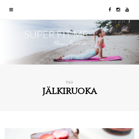
TAG
jälkiruoka