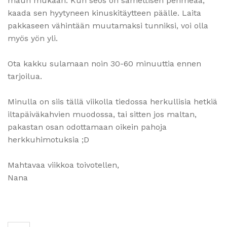
maun mukaan. Kun seos on samettisen pehmeää,
kaada sen hyytyneen kinuskitäytteen päälle. Laita
pakkaseen vähintään muutamaksi tunniksi, voi olla
myös yön yli.
Ota kakku sulamaan noin 30-60 minuuttia ennen
tarjoilua.
Minulla on siis tällä viikolla tiedossa herkullisia hetkiä
iltapäiväkahvien muodossa, tai sitten jos maltan,
pakastan osan odottamaan oikein pahoja
herkkuhimotuksia ;D
Mahtavaa viikkoa toivotellen,
Nana