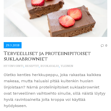
29.3.2018
0
Terveelliset ja proteiinipitoiset
suklaabrowniet
HYVINVOINTI
,
RESEPTIT
,
RUOKAVALIO
,
YLEINEN
Oletko kenties herkkupeppu, joka rakastaa kaikkea
makeaa, mutta haluaisi pitää kuitenkin huolen
linjoistaan? Nämä proteiinipitoiset suklaabrowniet
ovat terveellinen vaihtoehto sinulle, sillä näistä löytyy
hyviä ravintoaineita joita kroppa voi käyttää
hyödykseen.