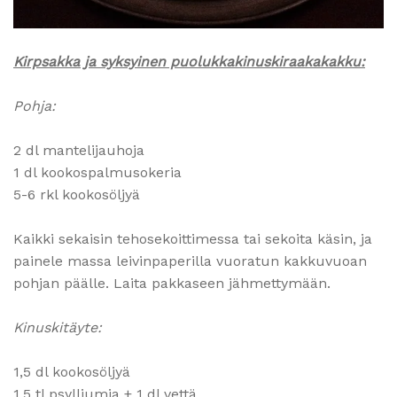
Kirpsakka ja syksyinen puolukkakinuskiraakakakku:
Pohja:
2 dl mantelijauhoja
1 dl kookospalmusokeria
5-6 rkl kookosöljyä
Kaikki sekaisin tehosekoittimessa tai sekoita käsin, ja
painele massa leivinpaperilla vuoratun kakkuvuoan
pohjan päälle. Laita pakkaseen jähmettymään.
Kinuskitäyte:
1,5 dl kookosöljyä
1,5 tl psylliumia + 1 dl vettä