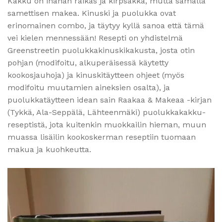
Kakku on ihanan raikas ja kirpsakka, mutta samalla
samettisen makea. Kinuski ja puolukka ovat
erinomainen combo, ja täytyy kyllä sanoa että tämä
vei kielen mennessään! Resepti on yhdistelmä
Greenstreetin puolukkakinuskikakusta, josta otin
pohjan (modifoitu, alkuperäisessä käytetty
kookosjauhoja) ja kinuskitäytteen ohjeet (myös
modifoitu muutamien aineksien osalta), ja
puolukkatäytteen idean sain Raakaa & Makeaa -kirjan
(Tykkä, Ala-Seppälä, Lähteenmäki) puolukkakakku-
reseptistä, jota kuitenkin muokkailin hieman, muun
muassa lisäilin kookoskerman reseptiin tuomaan
makua ja kuohkeutta.