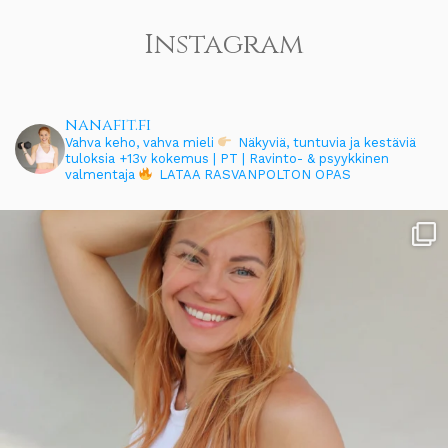
Instagram
nanafit.fi
Vahva keho, vahva mieli
Näkyviä, tuntuvia ja kestäviä
tuloksia
+13v kokemus | PT | Ravinto- & psyykkinen
valmentaja
LATAA RASVANPOLTON OPAS