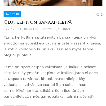
24.3.2018
2
Gluteeniton banaanileipä
HYVINVOINTI
,
RESEPTIT
,
RUOKAVALIO
,
YLEINEN
Tämä herkullinen gluteeniton banaanileipä on yksi
ehdottomia suosikkeja valmennusteni reseptikirjassa,
ja nyt viikonlopun kunniaksi jaan sen myös tänne
blogini puolelle.
Tämä on hyvin helppo valmistaa, ja kaikki ainekset
sattuivat löytymään kaapista valmiiksi, joten ei edes
kauppaan tarvinnut lähteä. Banaanileipä käy
välipalaksi kahvin kanssa tai ihan sellaisenaan
esimerkiksi herkkunälkään. Söin itse tänään
banaanileipää myös aamupalaksi, toimi myös näin!