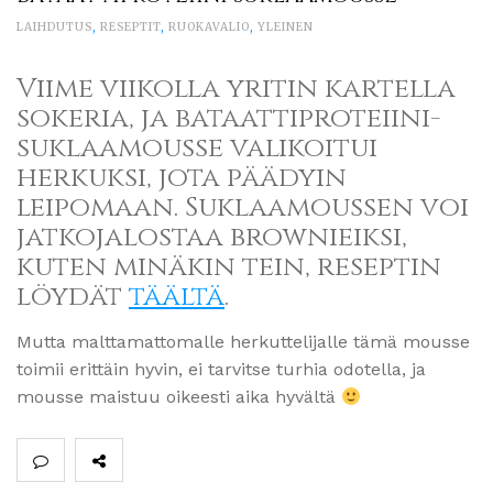
LAIHDUTUS
,
RESEPTIT
,
RUOKAVALIO
,
YLEINEN
Viime viikolla yritin kartella
sokeria, ja bataattiproteiini-
suklaamousse valikoitui
herkuksi, jota päädyin
leipomaan. Suklaamoussen voi
jatkojalostaa brownieiksi,
kuten minäkin tein, reseptin
löydät
täältä
.
Mutta malttamattomalle herkuttelijalle tämä mousse
toimii erittäin hyvin, ei tarvitse turhia odotella, ja
mousse maistuu oikeesti aika hyvältä