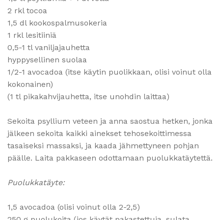
2 rkl tocoa
1,5 dl kookospalmusokeria
1 rkl lesitiiniä
0,5-1 tl vaniljajauhetta
hyppysellinen suolaa
1/2-1 avocadoa (itse käytin puolikkaan, olisi voinut olla
kokonainen)
(1 tl pikakahvijauhetta, itse unohdin laittaa)
Sekoita psyllium veteen ja anna saostua hetken, jonka
jälkeen sekoita kaikki ainekset tehosekoittimessa
tasaiseksi massaksi, ja kaada jähmettyneen pohjan
päälle. Laita pakkaseen odottamaan puolukkatäytettä.
Puolukkatäyte:
1,5 avocadoa (olisi voinut olla 2-2,5)
250 g puolukoita (jos käytät pakastettuja, sulata