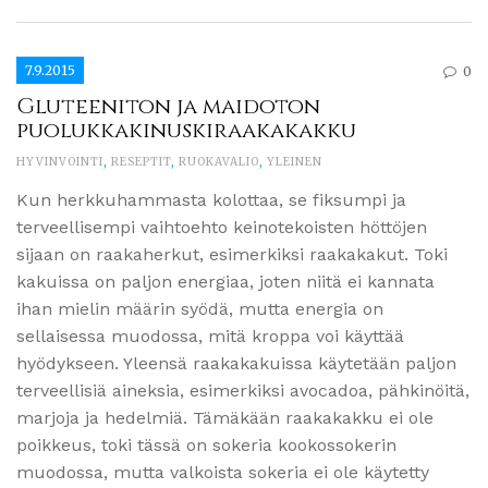
7.9.2015
0
Gluteeniton ja maidoton
puolukkakinuskiraakakakku
HYVINVOINTI
,
RESEPTIT
,
RUOKAVALIO
,
YLEINEN
Kun herkkuhammasta kolottaa, se fiksumpi ja
terveellisempi vaihtoehto keinotekoisten höttöjen
sijaan on raakaherkut, esimerkiksi raakakakut. Toki
kakuissa on paljon energiaa, joten niitä ei kannata
ihan mielin määrin syödä, mutta energia on
sellaisessa muodossa, mitä kroppa voi käyttää
hyödykseen. Yleensä raakakakuissa käytetään paljon
terveellisiä aineksia, esimerkiksi avocadoa, pähkinöitä,
marjoja ja hedelmiä. Tämäkään raakakakku ei ole
poikkeus, toki tässä on sokeria kookossokerin
muodossa, mutta valkoista sokeria ei ole käytetty