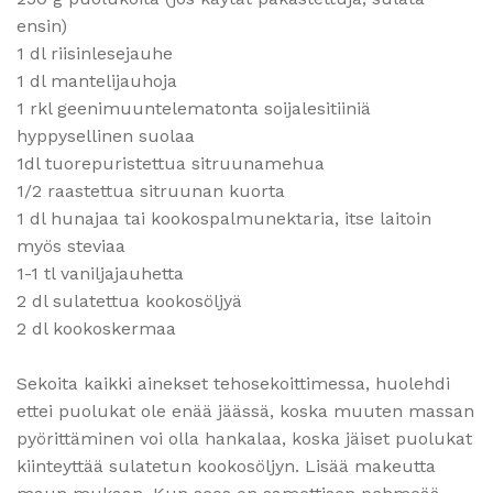
ensin)
1 dl riisinlesejauhe
1 dl mantelijauhoja
1 rkl geenimuuntelematonta soijalesitiiniä
hyppysellinen suolaa
1dl tuorepuristettua sitruunamehua
1/2 raastettua sitruunan kuorta
1 dl hunajaa tai kookospalmunektaria, itse laitoin
myös steviaa
1-1 tl vaniljajauhetta
2 dl sulatettua kookosöljyä
2 dl kookoskermaa
Sekoita kaikki ainekset tehosekoittimessa, huolehdi
ettei puolukat ole enää jäässä, koska muuten massan
pyörittäminen voi olla hankalaa, koska jäiset puolukat
kiinteyttää sulatetun kookosöljyn. Lisää makeutta