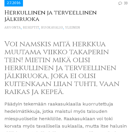
2.7.2016
33
Herkullinen ja terveellinen
jälkiruoka
ARVONTA
,
RESEPTIT
,
RUOKAVALIO
,
YLEINEN
Voi namskis mitä herkkua
muutama viikko takaperin
tein! Mietin mikä olisi
herkullinen ja terveellinen
jälkiruoka, joka ei olisi
kuitenkaan liian tuhti, vaan
raikas ja kepeä.
Päädyin tekemään raakasuklaalla kuorrutettuja
hedelmätikkuja, jotka maistui myös talouden
miespuoliselle henkilölle. Raakasuklaan voi toki
korvata myös tavallisella suklaalla, mutta itse halusin