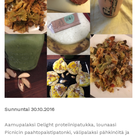
Sunnuntai 30.10.2016
Aamupalaksi Delight proteiinipatukka, lounaasi
Picnicin paahtopaistipatonki, välipalaksi pähkinöitä ja