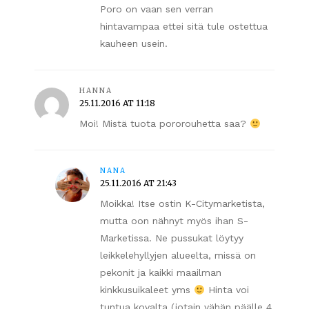
Poro on vaan sen verran
hintavampaa ettei sitä tule ostettua
kauheen usein.
HANNA
25.11.2016 AT 11:18
Moi! Mistä tuota pororouhetta saa?
NANA
25.11.2016 AT 21:43
Moikka! Itse ostin K-Citymarketista,
mutta oon nähnyt myös ihan S-
Marketissa. Ne pussukat löytyy
leikkelehyllyjen alueelta, missä on
pekonit ja kaikki maailman
kinkkusuikaleet yms
Hinta voi
tuntua kovalta (jotain vähän päälle 4