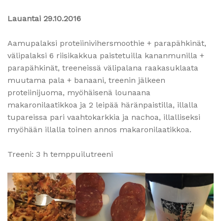
Lauantai 29.10.2016
Aamupalaksi proteiinivihersmoothie + parapähkinät,
välipalaksi 6 riisikakkua paistetuilla kananmunilla +
parapähkinät, treeneissä välipalana raakasuklaata
muutama pala + banaani, treenin jälkeen
proteiinijuoma, myöhäisenä lounaana
makaronilaatikkoa ja 2 leipää häränpaistilla, illalla
tupareissa pari vaahtokarkkia ja nachoa, illalliseksi
myöhään illalla toinen annos makaronilaatikkoa.
Treeni: 3 h temppuilutreeni