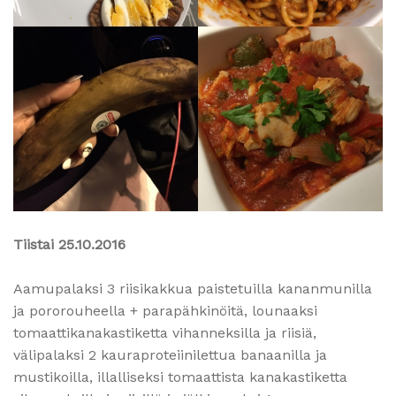
Tiistai 25.10.2016
Aamupalaksi 3 riisikakkua paistetuilla kananmunilla
ja pororouheella + parapähkinöitä, lounaaksi
tomaattikanakastiketta vihanneksilla ja riisiä,
välipalaksi 2 kauraproteiinilettua banaanilla ja
mustikoilla, illalliseksi tomaattista kanakastiketta