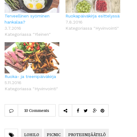
Terveellinen syöminen
Ruokapäiväkirja esittelyssä
hankalaa?
7.8.2016
3.7.2016
Kategoriassa "Hyvinvointi"
Kategoriassa "Yleinen"
Ruoka- ja treenipäiväkirja
5.11.2016
Kategoriassa "Hyvinvointi"
10 Comments
LOHILO
PICNIC
PROTEIINIJÄÄTELÖ