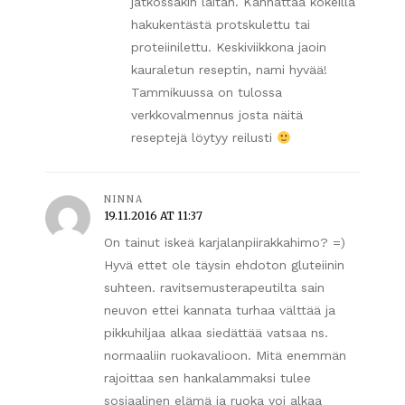
jatkossakin laitan. Kannattaa kokeilla
hakukentästä protskulettu tai
proteiinilettu. Keskiviikkona jaoin
kauraletun reseptin, nami hyvää!
Tammikuussa on tulossa
verkkovalmennus josta näitä
reseptejä löytyy reilusti
NINNA
19.11.2016 AT 11:37
On tainut iskeä karjalanpiirakkahimo? =)
Hyvä ettet ole täysin ehdoton gluteiinin
suhteen. ravitsemusterapeutilta sain
neuvon ettei kannata turhaa välttää ja
pikkuhiljaa alkaa siedättää vatsaa ns.
normaaliin ruokavalioon. Mitä enemmän
rajoittaa sen hankalammaksi tulee
sosiaalinen elämä ja ruoka voi alkaa