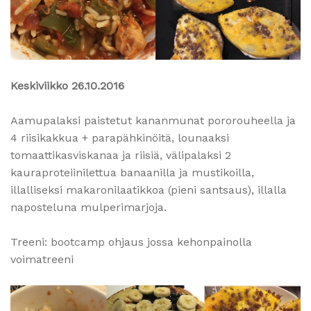
Keskiviikko 26.10.2016
Aamupalaksi paistetut kananmunat pororouheella ja
4 riisikakkua + parapähkinöitä, lounaaksi
tomaattikasviskanaa ja riisiä, välipalaksi 2
kauraproteiinilettua banaanilla ja mustikoilla,
illalliseksi makaronilaatikkoa (pieni santsaus), illalla
naposteluna mulperimarjoja.
Treeni: bootcamp ohjaus jossa kehonpainolla
voimatreeni