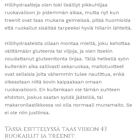
Hiilihydraatteja olen toki lisäillyt pikkuhiljaa
ruokavalioon jo pidemmän aikaa, mutta nyt kun
treenit ovat taas mukana geimeissä, pitää huomioida
että ruokailut sisältää tarpeeksi hyviä hiilarin lähteitä.
Hiilihydraateista ollaan montaa mieltä, joku kehottaa
välttämään gluteenia tai viljoja, ja olen itsekin
noudattanut gluteenitonta linjaa. Tällä hetkellä syön
kuitenkin aika sallivasti sekaruokaa, maitotuotteet
ovat sellaisia joita vähemmin tulee nautittua, enkä
oikeastaan niitä kovin kaipaakaan omaan
ruokavaliooni. En kuitenkaan ole tämän suhteen
ehdoton, joskus saatan syödä jäätelöä, tai
makaronilaatikkossa voi olla normaali munamaito. Se
ei ole niin justiinsa.
Tässä esittelyssä taas viikon 43
ruokailut ja treenit: