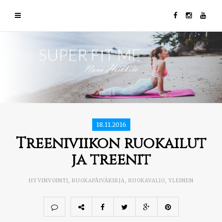
18.11.2016
Treeniviikon ruokailut
ja treenit
HYVINVOINTI
,
RUOKAPÄIVÄKIRJA
,
RUOKAVALIO
,
YLEINEN