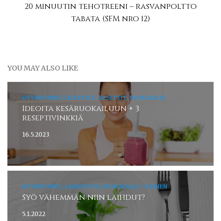
20 minuutin tehotreeni – rasvanpoltto
tabata (SFM nro 12)
YOU MAY ALSO LIKE
HYVINVOINTI, LIFESTYLE, RESEPTIT, RUOKAVALIO
Ideoita kesäruokailuun + 3
reseptivinkkiä
16.5.2023
HYVINVOINTI, LAIHDUTUS, RUOKAVALIO, YLEINEN
Syö vähemmän niin laihdut?
5.1.2022