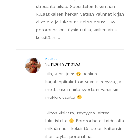
stressata liikaa. Suosittelen lukemaan
R.Laatikaisen herkän vatsan valinnat kirjan
ellet ole jo lukenut? Kelpo opus! Tuo
pororouhe on täysin uutta, kaikenlaista
keksitään….
NANA
25.11.2016 AT 21:52
Hih, kiinni jäin!
Joskus
karjalanpiirakat on vaan niin hyviä, ja
meillä usein niitä syödään varsinkin
mökkireissuilla
Kiitos vinkistä, täytyypä laittaa
lukulistalle
Pororouhe ei taida olla
mikään uusi keksintö, se on kuitenkin
ihan täyttä poronlihaa.