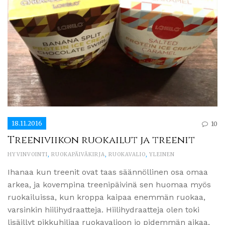
18.11.2016
10
Treeniviikon ruokailut ja treenit
HYVINVOINTI
,
RUOKAPÄIVÄKIRJA
,
RUOKAVALIO
,
YLEINEN
Ihanaa kun treenit ovat taas säännöllinen osa omaa
arkea, ja kovempina treenipäivinä sen huomaa myös
ruokailuissa, kun kroppa kaipaa enemmän ruokaa,
varsinkin hiilihydraatteja. Hiilihydraatteja olen toki
lisäillyt pikkuhiljaa ruokavalioon jo pidemmän aikaa,