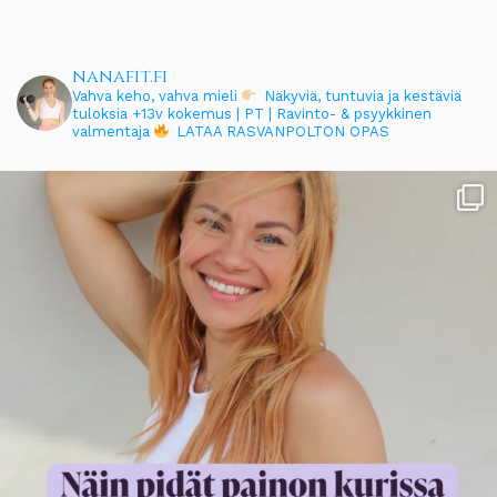
nanafit.fi
Vahva keho, vahva mieli
Näkyviä, tuntuvia ja kestäviä
tuloksia
+13v kokemus | PT | Ravinto- & psyykkinen
valmentaja
LATAA RASVANPOLTON OPAS