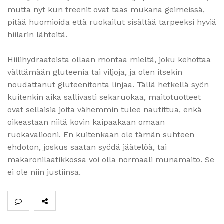
mutta nyt kun treenit ovat taas mukana geimeissä,
pitää huomioida että ruokailut sisältää tarpeeksi hyviä
hiilarin lähteitä.
Hiilihydraateista ollaan montaa mieltä, joku kehottaa
välttämään gluteenia tai viljoja, ja olen itsekin
noudattanut gluteenitonta linjaa. Tällä hetkellä syön
kuitenkin aika sallivasti sekaruokaa, maitotuotteet
ovat sellaisia joita vähemmin tulee nautittua, enkä
oikeastaan niitä kovin kaipaakaan omaan
ruokavaliooni. En kuitenkaan ole tämän suhteen
ehdoton, joskus saatan syödä jäätelöä, tai
makaronilaatikkossa voi olla normaali munamaito. Se
ei ole niin justiinsa.