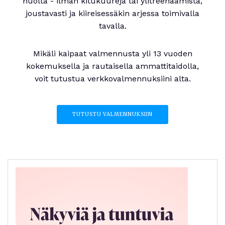
huolta - ilman kitukuureja tai ylitreenaamista,
joustavasti ja kiireisessäkin arjessa toimivalla
tavalla.
Mikäli kaipaat valmennusta yli 13 vuoden
kokemuksella ja rautaisella ammattitaidolla,
voit tutustua verkkovalmennuksiini alta.
TUTUSTU VALMENNUKSIIN