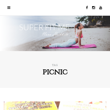
TAG
picnic