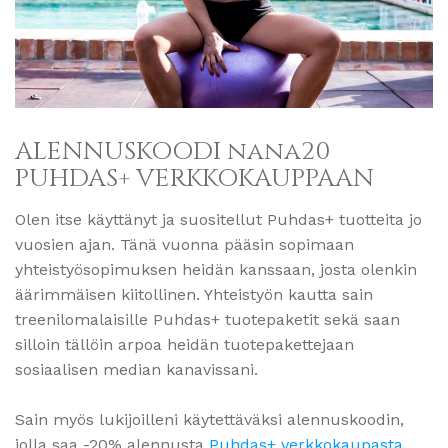
ALENNUSKOODI nana20
PUHDAS+ VERKKOKAUPPAAN
Olen itse käyttänyt ja suositellut Puhdas+ tuotteita jo
vuosien ajan. Tänä vuonna pääsin sopimaan
yhteistyösopimuksen heidän kanssaan, josta olenkin
äärimmäisen kiitollinen. Yhteistyön kautta sain
treenilomalaisille Puhdas+ tuotepaketit sekä saan
silloin tällöin arpoa heidän tuotepakettejaan
sosiaalisen median kanavissani.
Sain myös lukijoilleni käytettäväksi alennuskoodin,
jolla saa -20% alennusta
Puhdas+ verkkokaupasta
.