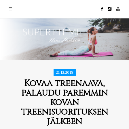
21.12.2018
Kovaa treenaava,
palaudu paremmin
kovan
treenisuorituksen
jälkeen