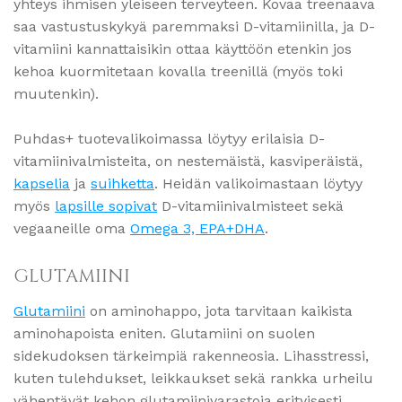
yhteys ihmisen yleiseen terveyteen. Kovaa treenaava
saa vastustuskykyä paremmaksi D-vitamiinilla, ja D-
vitamiini kannattaisikin ottaa käyttöön etenkin jos
kehoa kuormitetaan kovalla treenillä (myös toki
muutenkin).
Puhdas+ tuotevalikoimassa löytyy erilaisia D-
vitamiinivalmisteita, on nestemäistä, kasviperäistä,
kapselia
ja
suihketta
. Heidän valikoimastaan löytyy
myös
lapsille sopivat
D-vitamiinivalmisteet sekä
vegaaneille oma
Omega 3, EPA+DHA
.
GLUTAMIINI
Glutamiini
on aminohappo, jota tarvitaan kaikista
aminohapoista eniten. Glutamiini on suolen
sidekudoksen tärkeimpiä rakenneosia. Lihasstressi,
kuten tulehdukset, leikkaukset sekä rankka urheilu
vähentävät kehon glutamiinivarastoja erityisesti