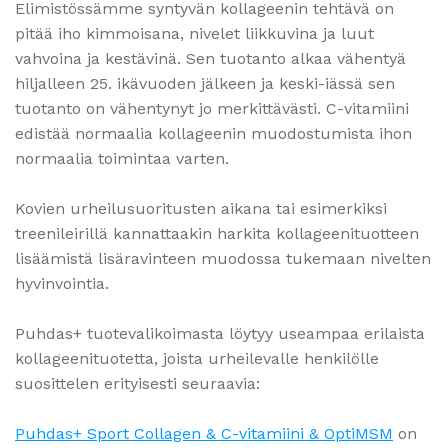
Elimistössämme syntyvän kollageenin tehtävä on
pitää iho kimmoisana, nivelet liikkuvina ja luut
vahvoina ja kestävinä. Sen tuotanto alkaa vähentyä
hiljalleen 25. ikävuoden jälkeen ja keski-iässä sen
tuotanto on vähentynyt jo merkittävästi. C-vitamiini
edistää normaalia kollageenin muodostumista ihon
normaalia toimintaa varten.
Kovien urheilusuoritusten aikana tai esimerkiksi
treenileirillä kannattaakin harkita kollageenituotteen
lisäämistä lisäravinteen muodossa tukemaan nivelten
hyvinvointia.
Puhdas+ tuotevalikoimasta löytyy useampaa erilaista
kollageenituotetta, joista urheilevalle henkilölle
suosittelen erityisesti seuraavia:
Puhdas
+ Sport Collagen & C-vitamiini & OptiMSM
on