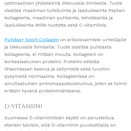
optimaalinen yhdistelmä liikkuvalle ihmiselle. Tuote
sisältää maailman tutkituinta ja laadukkainta Peptan-
kollageenia, maailman puhtainta, tehokkainta ja
laadukkainta MSM-tuotetta sekä C-vitamiinia.
Puhdas
+ Sport Collagen
on erikoisvalmiste urheilijalle
ja liikkuvalle ihmiselle. Tuote sisältää puhdasta
kollageenia, ei mitään muuta. Kollageeni on
korkealaatuinen proteiini. Proteiini edistää
lihasmassan kasvua ja säilymistä sekä luuston
pysymistä normaalina. Kollageenissa on
ainutlaatuinen aminohappokoostumus, joten se toimii
erittäin hyvänä proteiininlähteenä.
D-VITAMIINI
Suomessa D-vitamiinilisän käyttö on perusteltua
etenkin talvisin, sillä D-vitamiinin puutostilalla on