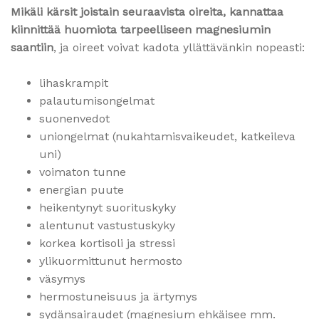
Mikäli kärsit joistain seuraavista oireita, kannattaa
kiinnittää huomiota tarpeelliseen magnesiumin
saantiin
, ja oireet voivat kadota yllättävänkin nopeasti:
lihaskrampit
palautumisongelmat
suonenvedot
uniongelmat (nukahtamisvaikeudet, katkeileva
uni)
voimaton tunne
energian puute
heikentynyt suorituskyky
alentunut vastustuskyky
korkea kortisoli ja stressi
ylikuormittunut hermosto
väsymys
hermostuneisuus ja ärtymys
sydänsairaudet (magnesium ehkäisee mm.