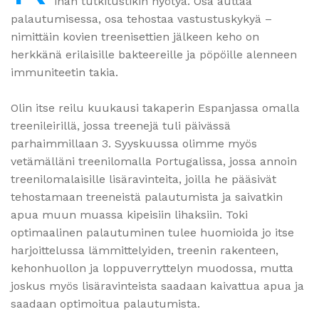
ihan tutkitustikin hyötyä. Osa auttaa
palautumisessa, osa tehostaa vastustuskykyä –
nimittäin kovien treenisettien jälkeen keho on
herkkänä erilaisille bakteereille ja pöpöille alenneen
immuniteetin takia.
Olin itse reilu kuukausi takaperin Espanjassa omalla
treenileirillä, jossa treenejä tuli päivässä
parhaimmillaan 3. Syyskuussa olimme myös
vetämälläni treenilomalla Portugalissa, jossa annoin
treenilomalaisille lisäravinteita, joilla he pääsivät
tehostamaan treeneistä palautumista ja saivatkin
apua muun muassa kipeisiin lihaksiin. Toki
optimaalinen palautuminen tulee huomioida jo itse
harjoittelussa lämmittelyiden, treenin rakenteen,
kehonhuollon ja loppuverryttelyn muodossa, mutta
joskus myös lisäravinteista saadaan kaivattua apua ja
saadaan optimoitua palautumista.