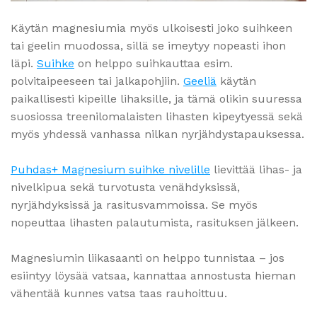
Käytän magnesiumia myös ulkoisesti joko suihkeen
tai geelin muodossa, sillä se imeytyy nopeasti ihon
läpi.
Suihke
on helppo suihkauttaa esim.
polvitaipeeseen tai jalkapohjiin.
Geeliä
käytän
paikallisesti kipeille lihaksille, ja tämä olikin suuressa
suosiossa treenilomalaisten lihasten kipeytyessä sekä
myös yhdessä vanhassa nilkan nyrjähdystapauksessa.
Puhdas+ Magnesium suihke nivelille
lievittää lihas- ja
nivelkipua sekä turvotusta venähdyksissä,
nyrjähdyksissä ja rasitusvammoissa. Se myös
nopeuttaa lihasten palautumista, rasituksen jälkeen.
Magnesiumin liikasaanti on helppo tunnistaa – jos
esiintyy löysää vatsaa, kannattaa annostusta hieman
vähentää kunnes vatsa taas rauhoittuu.