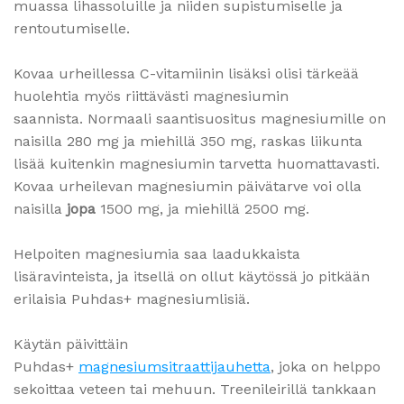
muassa lihassoluille ja niiden supistumiselle ja
rentoutumiselle.
Kovaa urheillessa C-vitamiinin lisäksi olisi tärkeää
huolehtia myös riittävästi magnesiumin
saannista. Normaali saantisuositus magnesiumille on
naisilla 280 mg ja miehillä 350 mg, raskas liikunta
lisää kuitenkin magnesiumin tarvetta huomattavasti.
Kovaa urheilevan magnesiumin päivätarve voi olla
naisilla
jopa
1500 mg, ja miehillä 2500 mg.
Helpoiten magnesiumia saa laadukkaista
lisäravinteista, ja itsellä on ollut käytössä jo pitkään
erilaisia Puhdas+ magnesiumlisiä.
Käytän päivittäin
Puhdas+
magnesiumsitraattijauhetta
, joka on helppo
sekoittaa veteen tai mehuun. Treenileirillä tankkaan