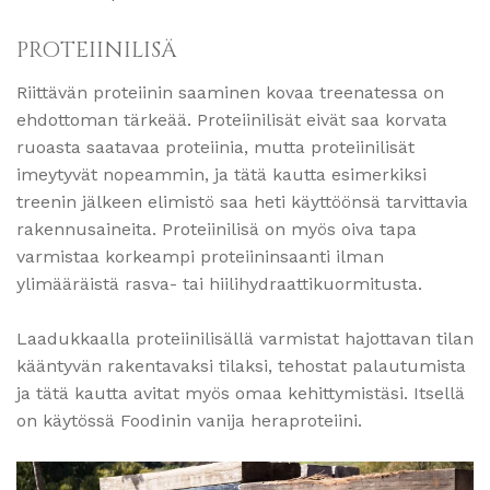
PROTEIINILISÄ
Riittävän proteiinin saaminen kovaa treenatessa on
ehdottoman tärkeää. Proteiinilisät eivät saa korvata
ruoasta saatavaa proteiinia, mutta proteiinilisät
imeytyvät nopeammin, ja tätä kautta esimerkiksi
treenin jälkeen elimistö saa heti käyttöönsä tarvittavia
rakennusaineita. Proteiinilisä on myös oiva tapa
varmistaa korkeampi proteiininsaanti ilman
ylimääräistä rasva- tai hiilihydraattikuormitusta.
Laadukkaalla proteiinilisällä varmistat hajottavan tilan
kääntyvän rakentavaksi tilaksi, tehostat palautumista
ja tätä kautta avitat myös omaa kehittymistäsi. Itsellä
on käytössä Foodinin vanija heraproteiini.