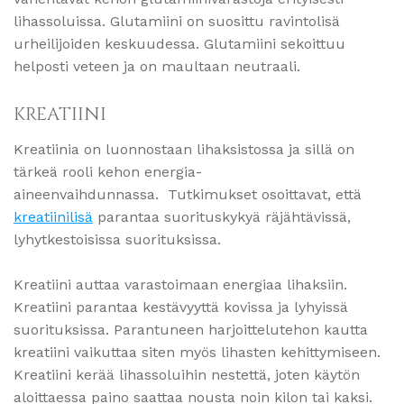
lihassoluissa. Glutamiini on suosittu ravintolisä
urheilijoiden keskuudessa. Glutamiini sekoittuu
helposti veteen ja on maultaan neutraali.
KREATIINI
Kreatiinia on luonnostaan lihaksistossa ja sillä on
tärkeä rooli kehon energia-
aineenvaihdunnassa. Tutkimukset osoittavat, että
kreatiinilisä
parantaa suorituskykyä räjähtävissä,
lyhytkestoisissa suorituksissa.
Kreatiini auttaa varastoimaan energiaa lihaksiin.
Kreatiini parantaa kestävyyttä kovissa ja lyhyissä
suorituksissa. Parantuneen harjoittelutehon kautta
kreatiini vaikuttaa siten myös lihasten kehittymiseen.
Kreatiini kerää lihassoluihin nestettä, joten käytön
aloittaessa paino saattaa nousta noin kilon tai kaksi.