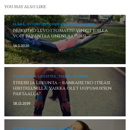
YOU MAY ALSO LIKE
ELÄMÄ, HYVINVOINTI, KEHONHUOLTO, YLEINEN
Nukutko levottomasti? Vinkit joilla
voit parantaa unenlaatuasi
16.1.2020
HYVINVOINTI, LIFESTYLE, TREENI, YLEINEN
Stressi ja liikunta – rankaisetko itseäsi
hikitreenillä, vaikka olet uupumuksen
partaalla?
18.11.2019
HYVINVOINTI, LIFESTYLE, YLEINEN