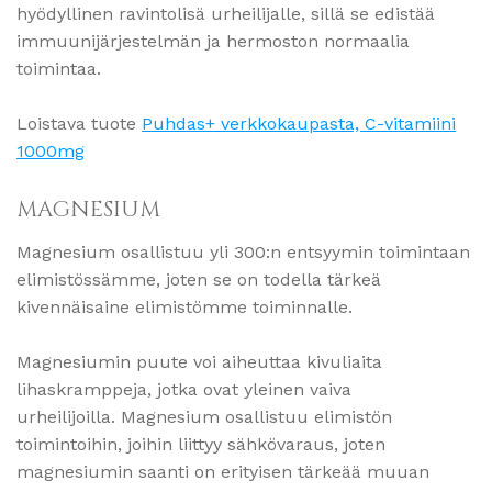
hyödyllinen ravintolisä urheilijalle, sillä se edistää
immuunijärjestelmän ja hermoston normaalia
toimintaa.
Loistava tuote
Puhdas+ verkkokaupasta, C-vitamiini
1000mg
MAGNESIUM
Magnesium osallistuu yli 300:n entsyymin toimintaan
elimistössämme, joten se on todella tärkeä
kivennäisaine elimistömme toiminnalle.
Magnesiumin puute voi aiheuttaa kivuliaita
lihaskramppeja, jotka ovat yleinen vaiva
urheilijoilla. Magnesium osallistuu elimistön
toimintoihin, joihin liittyy sähkövaraus, joten
magnesiumin saanti on erityisen tärkeää muuan