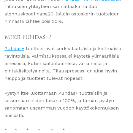
Tilauksen yhteyteen kannattaakin laittaa
alennuskoodi nana20, jolloin ostoskorin tuotteiden
hinnasta lähtee pois 20%.
Miksi Puhdas+?
Puhdas
+
tuotteet ovat korkealaatuisia ja kotimaisia
ravintolisiä. Valmistuksessa ei käytetä ylimääräisiä
ainesosia, kuten säilöntäaineita, väriaineita ja
pintakäsittelyaineita. Tilausprosessi on aina hyvin
helppo ja tuotteet tulevat nopeasti.
Pystyn itse luottamaan Puhdas+ tuotteisiin ja
seisomaan niiden takana 100%, ja tämän pystyn
sanomaan useamman vuoden käyttökokemuksen
ansiosta.
* * * * * *