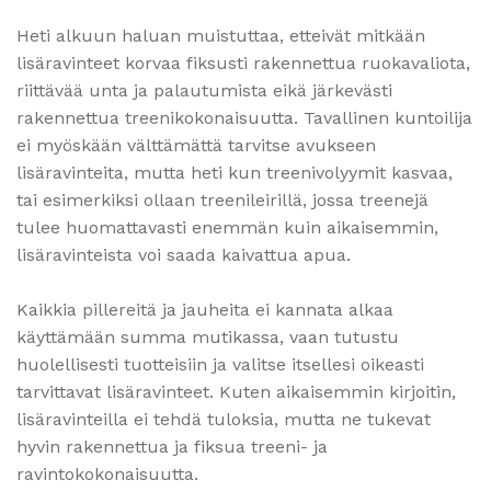
Heti alkuun haluan muistuttaa, etteivät mitkään
lisäravinteet korvaa fiksusti rakennettua ruokavaliota,
riittävää unta ja palautumista eikä järkevästi
rakennettua treenikokonaisuutta. Tavallinen kuntoilija
ei myöskään välttämättä tarvitse avukseen
lisäravinteita, mutta heti kun treenivolyymit kasvaa,
tai esimerkiksi ollaan treenileirillä, jossa treenejä
tulee huomattavasti enemmän kuin aikaisemmin,
lisäravinteista voi saada kaivattua apua.
Kaikkia pillereitä ja jauheita ei kannata alkaa
käyttämään summa mutikassa, vaan tutustu
huolellisesti tuotteisiin ja valitse itsellesi oikeasti
tarvittavat lisäravinteet. Kuten aikaisemmin kirjoitin,
lisäravinteilla ei tehdä tuloksia, mutta ne tukevat
hyvin rakennettua ja fiksua treeni- ja
ravintokokonaisuutta.