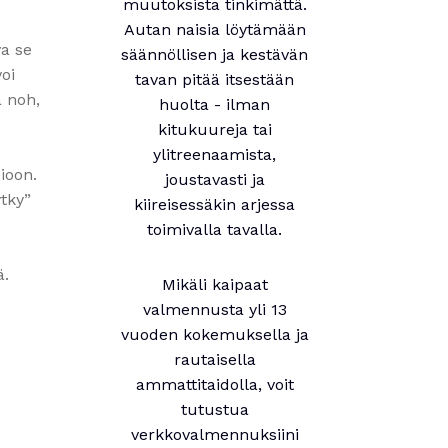
muutoksista tinkimättä.
Autan naisia löytämään
a se
säännöllisen ja kestävän
oi
tavan pitää itsestään
ä noh,
huolta - ilman
kitukuureja tai
ylitreenaamista,
ioon.
joustavasti ja
ytky”
kiireisessäkin arjessa
toimivalla tavalla.
ä.
Mikäli kaipaat
valmennusta yli 13
vuoden kokemuksella ja
rautaisella
ammattitaidolla, voit
tutustua
verkkovalmennuksiini