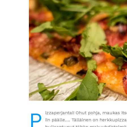
P
izzaperjantai! Ohut pohja, maukas its
iin päälle…. Tälläinen on herkkupizza
hullaantunut tähän makuyhdistelmä