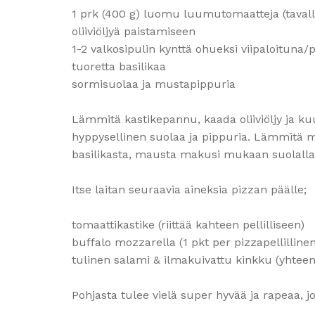
1 prk (400 g) luomu luumutomaatteja (tavalli
oliiviöljyä paistamiseen
1-2 valkosipulin kynttä ohueksi viipaloituna/
tuoretta basilikaa
sormisuolaa ja mustapippuria
Lämmitä kastikepannu, kaada oliiviöljy ja kuul
hyppysellinen suolaa ja pippuria. Lämmitä m
basilikasta, mausta makusi mukaan suolalla 
Itse laitan seuraavia aineksia pizzan päälle;
tomaattikastike (riittää kahteen pellilliseen)
buffalo mozzarella (1 pkt per pizzapellillinen
tulinen salami & ilmakuivattu kinkku (yhtee
Pohjasta tulee vielä super hyvää ja rapeaa, jos