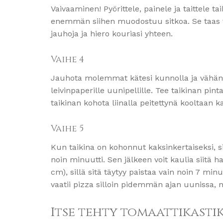
Vaivaaminen! Pyörittele, painele ja taittele 
enemmän siihen muodostuu sitkoa. Se taas te
jauhoja ja hiero kouriasi yhteen.
Vaihe 4
Jauhota molemmat kätesi kunnolla ja vähän t
leivinpaperille uunipellille. Tee taikinan pin
taikinan kohota liinalla peitettynä kooltaan 
Vaihe 5
Kun taikina on kohonnut kaksinkertaiseksi, sii
noin minuutti. Sen jälkeen voit kaulia siitä 
cm), sillä sitä täytyy paistaa vain noin 7 minuu
vaatii pizza silloin pidemmän ajan uunissa, 
Itse tehty tomaattikasti