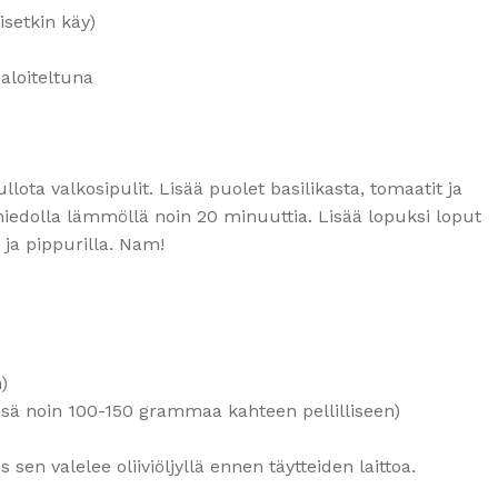
setkin käy)
paloiteltuna
lota valkosipulit. Lisää puolet basilikasta, tomaatit ja
iedolla lämmöllä noin 20 minuuttia. Lisää lopuksi loput
ja pippurilla. Nam!
)
nsä noin 100-150 grammaa kahteen pellilliseen)
 sen valelee oliiviöljyllä ennen täytteiden laittoa.