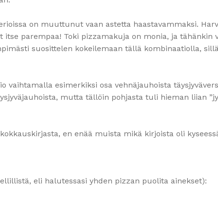
erioissa on muuttunut vaan astetta haastavammaksi. Harv
t itse parempaa! Toki pizzamakuja on monia, ja tähänkin v
pimästi suosittelen kokeilemaan tällä kombinaatiolla, sill
io vaihtamalla esimerkiksi osa vehnäjauhoista täysjyvävers
jyväjauhoista, mutta tällöin pohjasta tuli hieman liian ”j
kokkauskirjasta, en enää muista mikä kirjoista oli kyseess
lillistä, eli halutessasi yhden pizzan puolita ainekset):