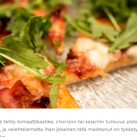
e tehty tomaattikastike, chorizon tai salamin tulisuus pis
, ja valehtelematta ihan jokainen tätä maistanut on tykästy
än.