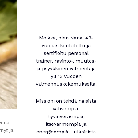
Moikka, olen Nana, 43-
vuotias koulutettu ja
sertifioitu personal
trainer, ravinto-, muutos-
ja psyykkinen valmentaja
yli 13 vuoden
valmennuskokemuksella.
Missioni on tehdä naisista
vahvempia,
hyvinvoivempia,
teenä
itsevarmempia ja
nyt ja
energisempiä - ulkoisista