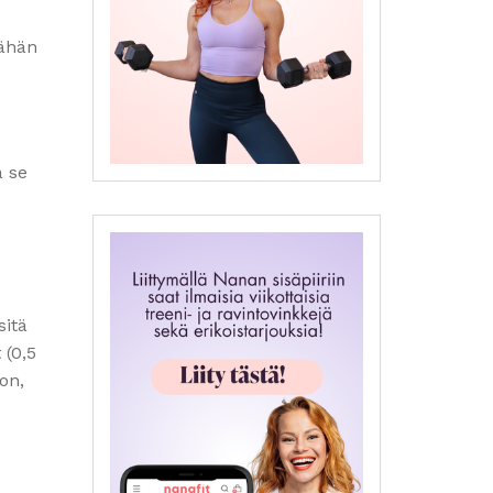
vähän
a se
sitä
 (0,5
jon,