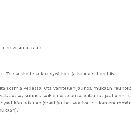
puoleen vesimäärään.
. Tee keskelle kekoa syvä kolo ja kaada siihen hiiva-
ritä sormia vedessä. Ota vähitellen jauhoa mukaan reunoil
tuvat. Jatka, kunnes kaikki neste on sekoittunut jauhoihin. 
 löysähkön taikinan (eräät jauhot vaativat hiukan enemmän
mukaan).