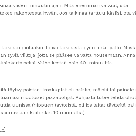
taikinaa viiden minuutin ajan. Mitä enemmän vaivaat, sitä
kee rakenteesta hyvän. Jos taikinaa tarttuu käsiisi, ota 
aikinan pintaakin. Leivo taikinasta pyöreähkö pallo. Nost
taan syviä viiltoja, jotta se pääsee vaivatta nousemaan. Anna
kaksinkertaiseksi. Vaihe kestää noin 40 minuuttia.
tä täytyy poistaa ilmakuplat eli paisko, mäiski tai painele 
haluamasi muotoiset pizzapohjat. Pohjasta tulee tehdä ohut
ttia uunissa (riippuen täytteistä, eli jos laitat täytteitä pal
maximissaan kuitenkin 10 minuuttia).
ke