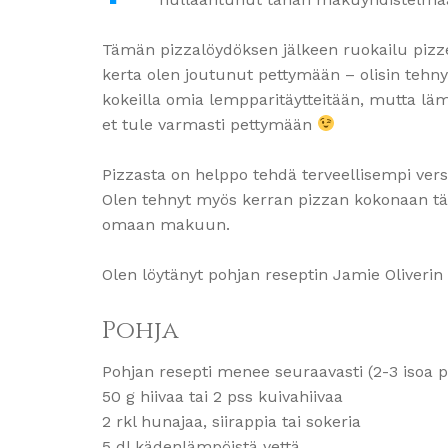
Tämän pizzalöydöksen jälkeen ruokailu pizz
kerta olen joutunut pettymään – olisin tehny
kokeilla omia lempparitäytteitään, mutta läm
et tule varmasti pettymään
Pizzasta on helppo tehdä terveellisempi vers
Olen tehnyt myös kerran pizzan kokonaan täys
omaan makuun.
Olen löytänyt pohjan reseptin Jamie Oliverin 
Pohja
Pohjan resepti menee seuraavasti (2-3 isoa pel
50 g hiivaa tai 2 pss kuivahiivaa
2 rkl hunajaa, siirappia tai sokeria
5 dl kädenlämpöistä vettä