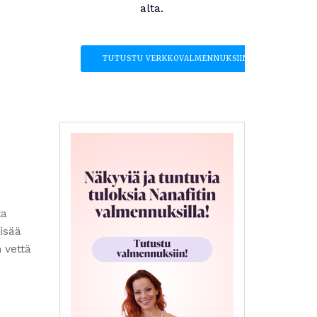
alta.
TUTUSTU VERKKOVALMENNUKSIIN
ta
Lisää
 vettä