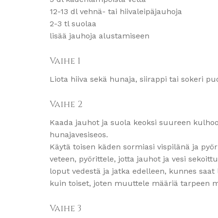
12-13 dl vehnä- tai hiivaleipäjauhoja
2-3 tl suolaa
lisää jauhoja alustamiseen
Vaihe 1
Liota hiiva sekä hunaja, siirappi tai sokeri 
Vaihe 2
Kaada jauhot ja suola keoksi suureen kulhoon
hunajavesiseos.
Käytä toisen käden sormiasi vispilänä ja pyö
veteen, pyörittele, jotta jauhot ja vesi sekoit
loput vedestä ja jatka edelleen, kunnes saat
kuin toiset, joten muuttele määriä tarpeen 
Vaihe 3