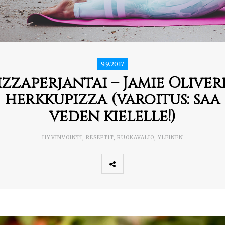
9.9.2017
izzaperjantai – Jamie Oliver
herkkupizza (varoitus: saa
veden kielelle!)
HYVINVOINTI
,
RESEPTIT
,
RUOKAVALIO
,
YLEINEN