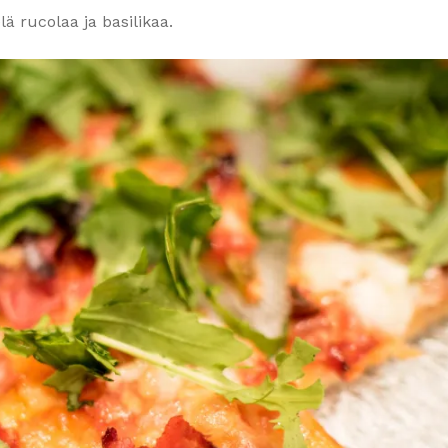
lä rucolaa ja basilikaa.