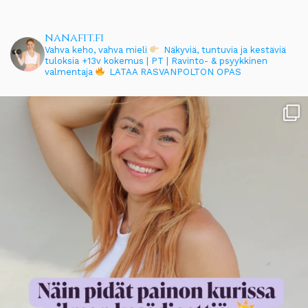
nanafit.fi
Vahva keho, vahva mieli
Näkyviä, tuntuvia ja kestäviä
tuloksia
+13v kokemus | PT | Ravinto- & psyykkinen
valmentaja
LATAA RASVANPOLTON OPAS