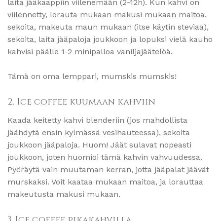
laita jääkaappiin viilenemään (2-12h). Kun kahvi on
viilennetty, lorauta mukaan makusi mukaan maitoa,
sekoita, makeuta maun mukaan (itse käytin steviaa),
sekoita, laita jääpaloja joukkoon ja lopuksi vielä kauho
kahvisi päälle 1-2 minipalloa vaniljajäätelöä.
Tämä on oma lemppari, mumskis mumskis!
2. Ice coffee kuumaan kahviin
Kaada keitetty kahvi blenderiin (jos mahdollista
jäähdytä ensin kylmässä vesihauteessa), sekoita
joukkoon jääpaloja. Huom! Jäät sulavat nopeasti
joukkoon, joten huomioi tämä kahvin vahvuudessa.
Pyöräytä vain muutaman kerran, jotta jääpalat jäävät
murskaksi. Voit kaataa mukaan maitoa, ja lorauttaa
makeutusta makusi mukaan.
3. Ice coffee pikakahvilla