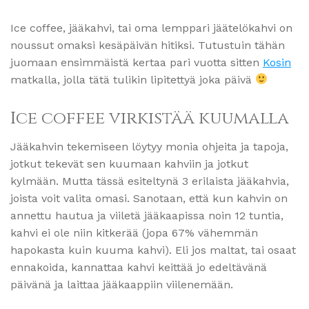
Ice coffee, jääkahvi, tai oma lemppari jäätelökahvi on
noussut omaksi kesäpäivän hitiksi. Tutustuin tähän
juomaan ensimmäistä kertaa pari vuotta sitten
Kosin
matkalla, jolla tätä tulikin lipitettyä joka päivä
Ice coffee virkistää kuumalla
Jääkahvin tekemiseen löytyy monia ohjeita ja tapoja,
jotkut tekevät sen kuumaan kahviin ja jotkut
kylmään. Mutta tässä esiteltynä 3 erilaista jääkahvia,
joista voit valita omasi. Sanotaan, että kun kahvin on
annettu hautua ja viiletä jääkaapissa noin 12 tuntia,
kahvi ei ole niin kitkerää (jopa 67% vähemmän
hapokasta kuin kuuma kahvi). Eli jos maltat, tai osaat
ennakoida, kannattaa kahvi keittää jo edeltävänä
päivänä ja laittaa jääkaappiin viilenemään.