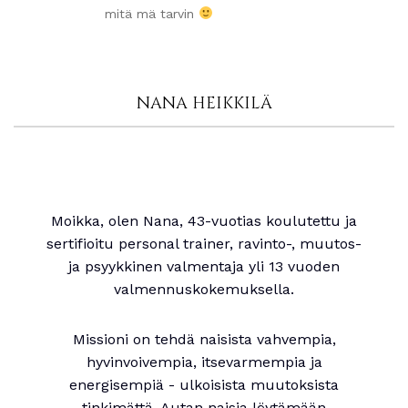
mitä mä tarvin
NANA HEIKKILÄ
Moikka, olen Nana, 43-vuotias koulutettu ja
sertifioitu personal trainer, ravinto-, muutos-
ja psyykkinen valmentaja yli 13 vuoden
valmennuskokemuksella.
Missioni on tehdä naisista vahvempia,
hyvinvoivempia, itsevarmempia ja
energisempiä - ulkoisista muutoksista
tinkimättä. Autan naisia löytämään