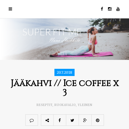
20.7.2018
Jääkahvi // Ice coffee x
3
RESEPTIT
,
RUOKAVALIO
,
YLEINEN