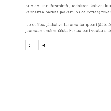
Kun on liian lämmintä juodaksesi kahvisi ku
kannattaa harkita jääkahvin (ice coffee) teke
Ice coffee, jääkahvi, tai oma lemppari jääte
juomaan ensimmäistä kertaa pari vuotta sit