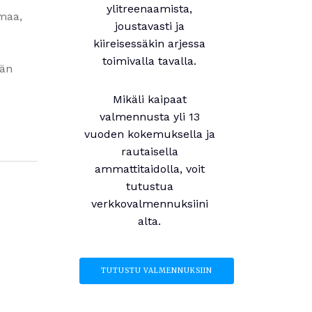
ylitreenaamista,
maa,
joustavasti ja
kiireisessäkin arjessa
toimivalla tavalla.
hän
Mikäli kaipaat
valmennusta yli 13
vuoden kokemuksella ja
rautaisella
ammattitaidolla, voit
tutustua
verkkovalmennuksiini
alta.
TUTUSTU VALMENNUKSIIN