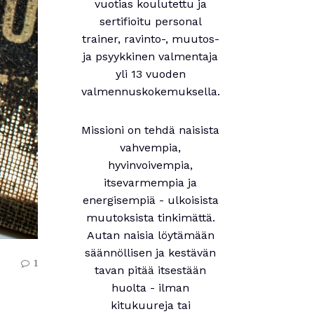
vuotias koulutettu ja
sertifioitu personal
trainer, ravinto-, muutos-
ja psyykkinen valmentaja
yli 13 vuoden
valmennuskokemuksella.
Missioni on tehdä naisista
vahvempia,
hyvinvoivempia,
itsevarmempia ja
energisempiä - ulkoisista
muutoksista tinkimättä.
Autan naisia löytämään
säännöllisen ja kestävän
1
tavan pitää itsestään
huolta - ilman
kitukuureja tai