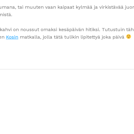
umana, tai muuten vaan kaipaat kylmää ja virkistävää juo
mistä.
lökahvi on noussut omaksi kesäpäivän hitiksi. Tutustuin tä
ten
Kosin
matkalla, jolla tätä tulikin lipitettyä joka päivä