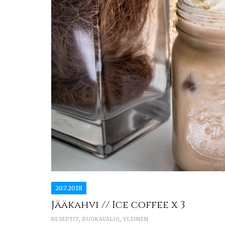
20.7.2018
Jääkahvi // Ice coffee x 3
RESEPTIT
,
RUOKAVALIO
,
YLEINEN