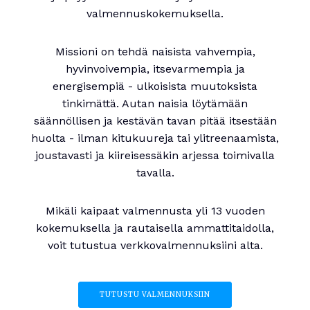
valmennuskokemuksella.
Missioni on tehdä naisista vahvempia,
hyvinvoivempia, itsevarmempia ja
energisempiä - ulkoisista muutoksista
tinkimättä. Autan naisia löytämään
säännöllisen ja kestävän tavan pitää itsestään
huolta - ilman kitukuureja tai ylitreenaamista,
joustavasti ja kiireisessäkin arjessa toimivalla
tavalla.
Mikäli kaipaat valmennusta yli 13 vuoden
kokemuksella ja rautaisella ammattitaidolla,
voit tutustua verkkovalmennuksiini alta.
TUTUSTU VALMENNUKSIIN