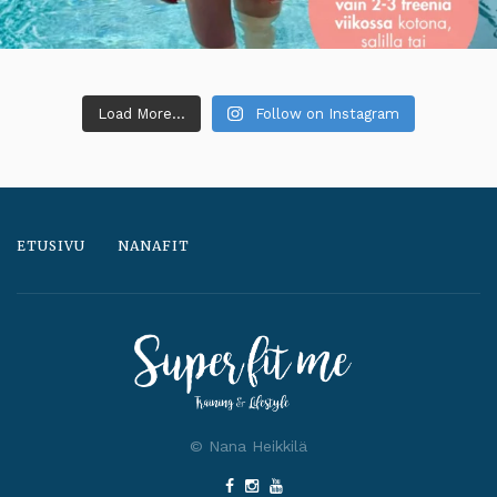
Load More...
Follow on Instagram
ETUSIVU
NANAFIT
© Nana Heikkilä