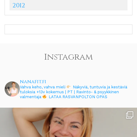
2012
Instagram
nanafit.fi
Vahva keho, vahva mieli
Näkyviä, tuntuvia ja kestäviä
tuloksia
+13v kokemus | PT | Ravinto- & psyykkinen
valmentaja
LATAA RASVANPOLTON OPAS