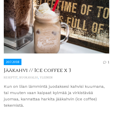
20.7.2018
1
Jääkahvi // Ice coffee x 3
RESEPTIT
,
RUOKAVALIO
,
YLEINEN
Kun on liian lämmintä juodaksesi kahvisi kuumana,
tai muuten vaan kaipaat kylmää ja virkistävää
juomaa, kannattaa harkita jääkahvin (ice coffee)
tekemistä.