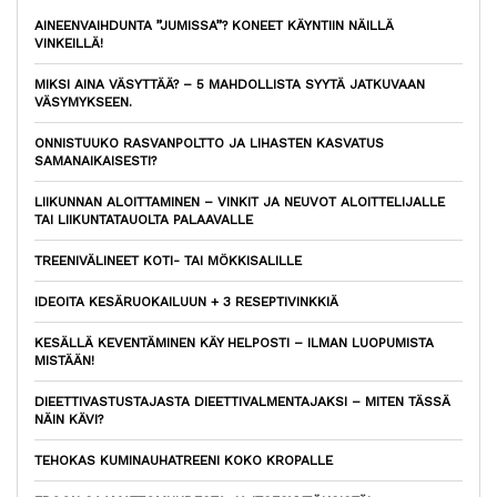
AINEENVAIHDUNTA ”JUMISSA”? KONEET KÄYNTIIN NÄILLÄ
VINKEILLÄ!
MIKSI AINA VÄSYTTÄÄ? – 5 MAHDOLLISTA SYYTÄ JATKUVAAN
VÄSYMYKSEEN.
ONNISTUUKO RASVANPOLTTO JA LIHASTEN KASVATUS
SAMANAIKAISESTI?
LIIKUNNAN ALOITTAMINEN – VINKIT JA NEUVOT ALOITTELIJALLE
TAI LIIKUNTATAUOLTA PALAAVALLE
TREENIVÄLINEET KOTI- TAI MÖKKISALILLE
IDEOITA KESÄRUOKAILUUN + 3 RESEPTIVINKKIÄ
KESÄLLÄ KEVENTÄMINEN KÄY HELPOSTI – ILMAN LUOPUMISTA
MISTÄÄN!
DIEETTIVASTUSTAJASTA DIEETTIVALMENTAJAKSI – MITEN TÄSSÄ
NÄIN KÄVI?
TEHOKAS KUMINAUHATREENI KOKO KROPALLE