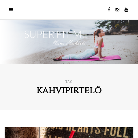
TAG
kahvipirtelö