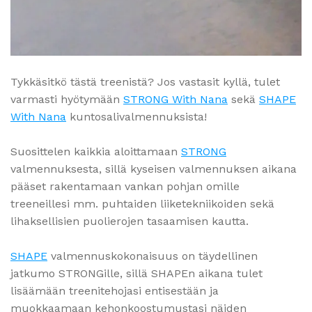
Tykkäsitkö tästä treenistä? Jos vastasit kyllä, tulet
varmasti hyötymään
STRONG With Nana
sekä
SHAPE
With Nana
kuntosalivalmennuksista!
Suosittelen kaikkia aloittamaan
STRONG
valmennuksesta, sillä kyseisen valmennuksen aikana
pääset rakentamaan vankan pohjan omille
treeneillesi mm. puhtaiden liiketekniikoiden sekä
lihaksellisien puolierojen tasaamisen kautta.
SHAPE
valmennuskokonaisuus on täydellinen
jatkumo STRONGille, sillä SHAPEn aikana tulet
lisäämään treenitehojasi entisestään ja
muokkaamaan kehonkoostumustasi näiden