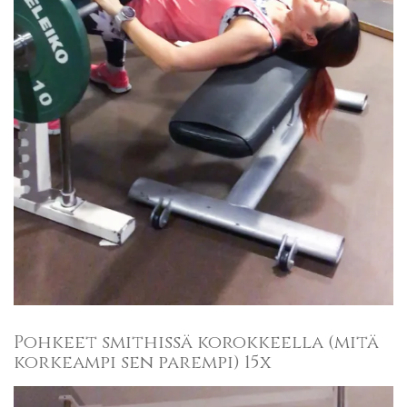
Pohkeet smithissä korokkeella (mitä
korkeampi sen parempi) 15x