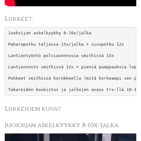
Liikkeet:
Juoksijan askelkyykky 8-10x/jalka

Pakarapotku taljassa 15x/jalka + sivupotku 12x

Lantiontyöntö polviasennossa smithissä 15x

Lantionnosto smithissä 12x + pieniä pumppauksia loppu
Pohkeet smithissä korokkeella (mitä korkeampi sen par
Takareiden koukistus ja jalkojen avaus trx:llä 10-12
Liikkeiden kuvat
Juoksijan askelkyykky 8-10x/jalka