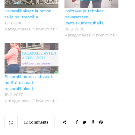
Pakaralihakset kuntoon
Polttava ja tehokas
tällä salitreenillä
pakaratreeni
13.11.2016
vastuskuminauhalla
Kategoriassa "Hyvinvointi"
26.2.2020
Kategoriassa "Hyvinvointi"
Pakaralihasten aktivointi –
herätä uinuvat
pakaralihakset
19.2.2017
Kategoriassa "Hyvinvointi"
12 Comments