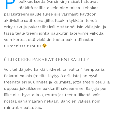
P
poikkeuksetta (varsinkin) naiset haluavat
rääkätä salilla oikein olan takaa. Tehokas
parakatreeni salille tulee siis varmasti käyttöön
aktiivisille salitreenaajille. Itsekin tykkään tehdä
erityisiskuja pakaralihaksille säännöllisin väliajoin, ja
tässä teille treeni jonka paukutin läpi viime viikolla.
Voin kertoa, että vieläkin tuolla pakaralihasten
uumenissa tuntuu
6 liikkeen pakaratreeni salille
Voit tehdä joko kaikki liikkeet, tai valita 4 lempparia.
Pakaralihaksia (meiltä löytyy 3 erilaista) on hyvä
treenata eri suunnista ja kulmista, jotta treeni osuu ja
uppoaa jokaikiseen pakkarilihakseemme. Sarjoja per
liike olisi hyvä olla 3, mutta jos teet 4 liikettä, voit
nostaa sarjamäärän neljään. Sarjojen välissä noin
minuutin palautus.