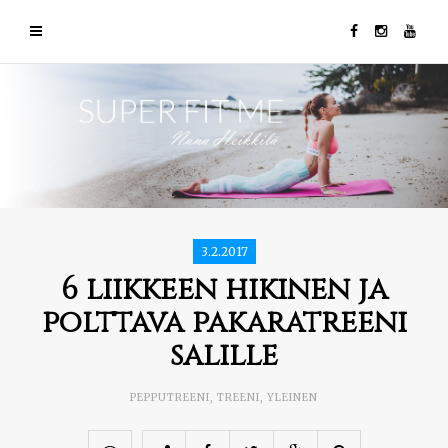
3.2.2017
6 liikkeen hikinen ja
polttava pakaratreeni
salille
PEPPUTREENI
,
TREENI
,
YLEINEN