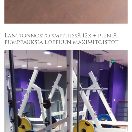
Lantionnosto smithissä 12x + pieniä
pumppauksia loppuun maximitoistot