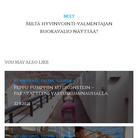
NEXT
Miltä hyvinvointi-valmentajan
ruokavalio näyttää?
YOU MAY ALSO LIKE
HYVINVOINTI, TREENI, YLEINEN
Peppu pumppiin kotikonstein –
pakaratreeni vastuskuminauhalla
22.9.2021
HYVINVOINTI, TREENI, YLEINEN