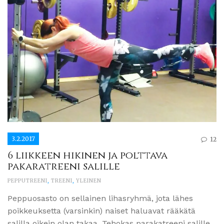
3.2.2017
12
6 liikkeen hikinen ja polttava
pakaratreeni salille
PEPPUTREENI
,
TREENI
,
YLEINEN
Peppuosasto on sellainen lihasryhmä, jota lähes
poikkeuksetta (varsinkin) naiset haluavat rääkätä
salilla oikein olan takaa. Tehokas parakatreeni salille