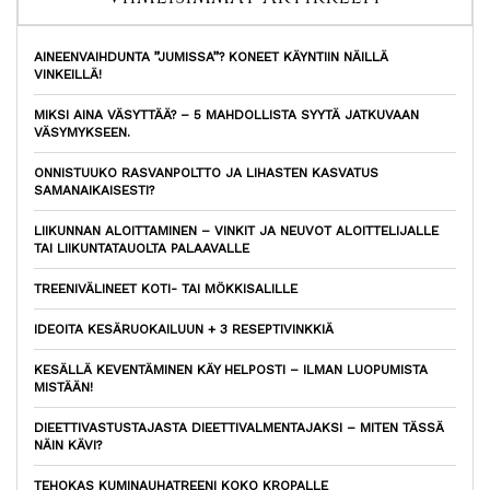
AINEENVAIHDUNTA ”JUMISSA”? KONEET KÄYNTIIN NÄILLÄ
VINKEILLÄ!
MIKSI AINA VÄSYTTÄÄ? – 5 MAHDOLLISTA SYYTÄ JATKUVAAN
VÄSYMYKSEEN.
ONNISTUUKO RASVANPOLTTO JA LIHASTEN KASVATUS
SAMANAIKAISESTI?
LIIKUNNAN ALOITTAMINEN – VINKIT JA NEUVOT ALOITTELIJALLE
TAI LIIKUNTATAUOLTA PALAAVALLE
TREENIVÄLINEET KOTI- TAI MÖKKISALILLE
IDEOITA KESÄRUOKAILUUN + 3 RESEPTIVINKKIÄ
KESÄLLÄ KEVENTÄMINEN KÄY HELPOSTI – ILMAN LUOPUMISTA
MISTÄÄN!
DIEETTIVASTUSTAJASTA DIEETTIVALMENTAJAKSI – MITEN TÄSSÄ
NÄIN KÄVI?
TEHOKAS KUMINAUHATREENI KOKO KROPALLE