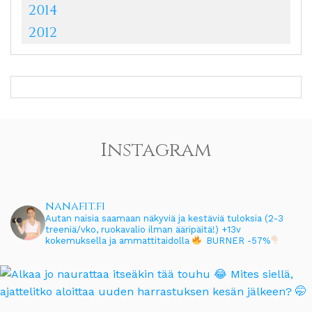
2014
2012
Instagram
nanafit.fi
Autan naisia saamaan näkyviä ja kestäviä tuloksia (2-3
treeniä/vko, ruokavalio ilman ääripäitä!)
+13v
kokemuksella ja ammattitaidolla
BURNER -57%