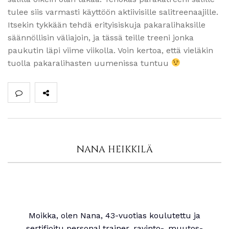
tulee siis varmasti käyttöön aktiivisille salitreenaajille.
Itsekin tykkään tehdä erityisiskuja pakaralihaksille
säännöllisin väliajoin, ja tässä teille treeni jonka
paukutin läpi viime viikolla. Voin kertoa, että vieläkin
tuolla pakaralihasten uumenissa tuntuu
NANA HEIKKILÄ
Moikka, olen Nana, 43-vuotias koulutettu ja
sertifioitu personal trainer, ravinto-, muutos-