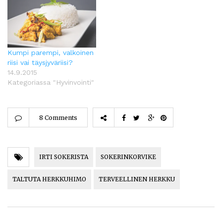
Kumpi parempi, valkoinen
riisi vai täysjyväriisi?
14.9.2015
Kategoriassa "Hyvinvointi"
8 Comments
IRTI SOKERISTA
SOKERINKORVIKE
TALTUTA HERKKUHIMO
TERVEELLINEN HERKKU