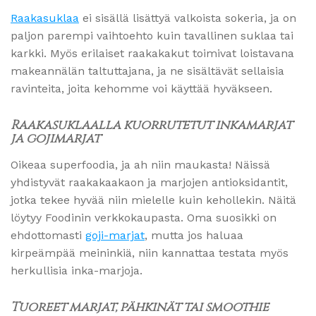
Raakasuklaa
ei sisällä lisättyä valkoista sokeria, ja on
paljon parempi vaihtoehto kuin tavallinen suklaa tai
karkki. Myös erilaiset raakakakut toimivat loistavana
makeannälän taltuttajana, ja ne sisältävät sellaisia
ravinteita, joita kehomme voi käyttää hyväkseen.
Raakasuklaalla kuorrutetut inkamarjat
ja gojimarjat
Oikeaa superfoodia, ja ah niin maukasta! Näissä
yhdistyvät raakakaakaon ja marjojen antioksidantit,
jotka tekee hyvää niin mielelle kuin kehollekin. Näitä
löytyy Foodinin verkkokaupasta. Oma suosikki on
ehdottomasti
goji-marjat
, mutta jos haluaa
kirpeämpää meininkiä, niin kannattaa testata myös
herkullisia inka-marjoja.
Tuoreet marjat, pähkinät tai smoothie