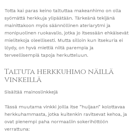
Totta kai paras keino taltuttaa makeanhimo on olla
syömättä herkkuja ylipäätään. Tärkeänä tekijänä
mainittakoon myös säännöllinen ateriarytmi ja
monipuolinen ruokavalio, jotka jo itsessään ehkäisevät
mielitekoja oleellisesti. Mutta silloin kun itsekuria ei
löydy, on hyvä miettiä niitä parempia ja
terveellisempiä tapoja herkutteluun.
Taltuta herkkuhimo näillä
vinkeillä
Sisältää mainoslinkkejä
Tässä muutama vinkki joilla itse ”huijaan” kolottavaa
herkkuhammasta, jotka kuitenkin ravitsevat kehoa, ja
ovat pienempi paha normaaliin sokerihöttöön
verrattuna: