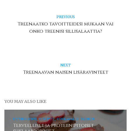
PREVIOUS
Treenaatko tavoitteidesi mukaan vai
onko treenisi sillisalaattia?
NEXT
Treenaavan naisen lisäravinteet
YOU MAY ALSO LIKE
HYVINVOINTI, RESEPTIT, RUOKAVALIO, YLEINEN
Terveelliset ja proteiinipitoiset
suklaabrowniet