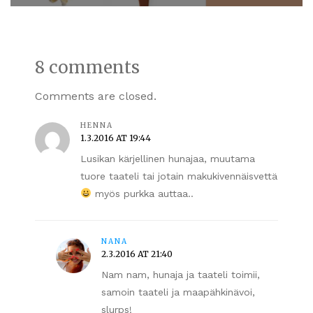
8 comments
Comments are closed.
HENNA
1.3.2016 AT 19:44
Lusikan kärjellinen hunajaa, muutama
tuore taateli tai jotain makukivennäisvettä
myös purkka auttaa..
NANA
2.3.2016 AT 21:40
Nam nam, hunaja ja taateli toimii,
samoin taateli ja maapähkinävoi,
slurps!