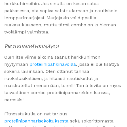
herkkuhimoihin. Jos sinulla on kesän satoa
pakkasessa, ota sopiva satsi sulamaan ja nautiskele
lempparimarjojasi. Marjojakin voi dippailla
raakasuklaaseen, mutta tämä combo on jo hieman
työläämpi valmistaa.
Proteiinipähkinävoi
Olen itse viime aikoina saanut herkkuhimon
hyytymään
proteiinipähkinävoilla
, jossa ei ole lisättyä
sokeria laisinkaan. Olen ottanut tahnaa
ruokalusikallisen, ja hitaasti nautiskellut ja
maiskutellut menemään, toimii! Tämä levite on myös
taivaallinen combo proteiinipannareiden kanssa,
namskis!
Fitnesstukulla on nyt tarjous
proteiinipannarisekoituksesta
sekä sokerittomasta