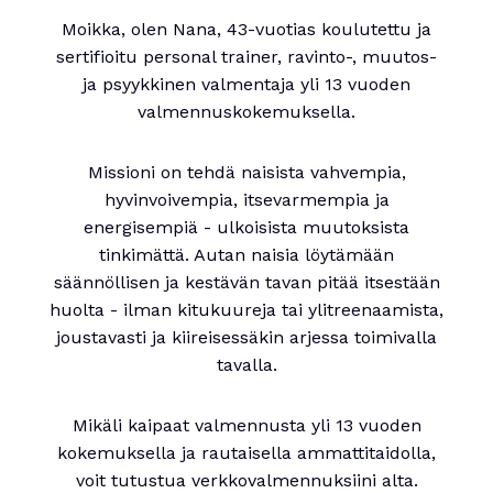
Moikka, olen Nana, 43-vuotias koulutettu ja
sertifioitu personal trainer, ravinto-, muutos-
ja psyykkinen valmentaja yli 13 vuoden
valmennuskokemuksella.
Missioni on tehdä naisista vahvempia,
hyvinvoivempia, itsevarmempia ja
energisempiä - ulkoisista muutoksista
tinkimättä. Autan naisia löytämään
säännöllisen ja kestävän tavan pitää itsestään
huolta - ilman kitukuureja tai ylitreenaamista,
joustavasti ja kiireisessäkin arjessa toimivalla
tavalla.
Mikäli kaipaat valmennusta yli 13 vuoden
kokemuksella ja rautaisella ammattitaidolla,
voit tutustua verkkovalmennuksiini alta.