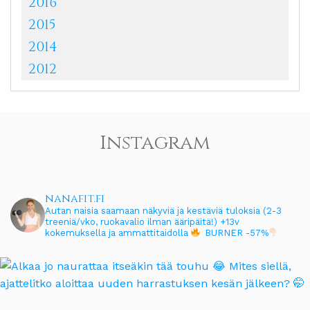
2016
2015
2014
2012
Instagram
nanafit.fi
Autan naisia saamaan näkyviä ja kestäviä tuloksia (2-3
treeniä/vko, ruokavalio ilman ääripäitä!)
+13v
kokemuksella ja ammattitaidolla
BURNER -57%