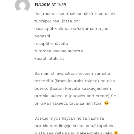
15.3.2016 AT 14:59
Jos mulle iskee makeannälkä teen usein
tuorepuuroa, jossa on:
hasselpähkinämaitoa/soijamaitoa jne
banaani
maapähkinävoita
tummaa kaakaojauhetta
kaurahiutaleita
Samoin chiavanukas melkeen samalla
reseptillä (ilman kaurahiutaleita) on aika
bueno. Saatan korvata kaakaojauheen
protskujauheella (cookies and cream) Se
on aika makeeta tavaraa nimittäin
Joskus myös käytän noita valmiita
protskupuddingeja välipalana/iltapalana,
niistä saa kyllä kans makeennälän veks