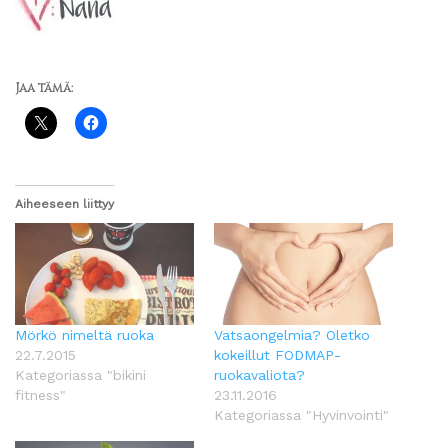
Jaa tämä:
Aiheeseen liittyy
Mörkö nimeltä ruoka
Vatsaongelmia? Oletko
22.7.2015
kokeillut FODMAP-
Kategoriassa "bikini
ruokavaliota?
fitness"
23.11.2016
Kategoriassa "Hyvinvointi"