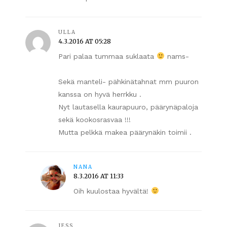
ULLA
4.3.2016 AT 05:28
Pari palaa tummaa suklaata
nams-
Sekä manteli- pähkinätahnat mm puuron
kanssa on hyvä herrkku .
Nyt lautasella kaurapuuro, päärynäpaloja
sekä kookosrasvaa !!!
Mutta pelkkä makea päärynäkin toimii .
NANA
8.3.2016 AT 11:33
Oih kuulostaa hyvältä!
JESS