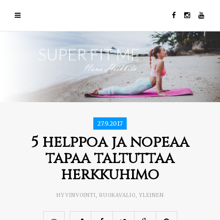
27.9.2017
5 helppoa ja nopeaa
tapaa taltuttaa
herkkuhimo
HYVINVOINTI
,
RUOKAVALIO
,
YLEINEN