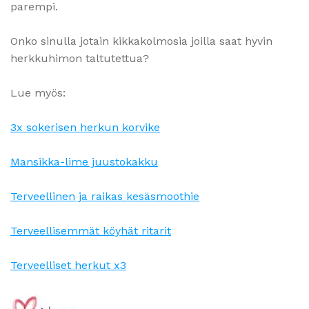
parempi.
Onko sinulla jotain kikkakolmosia joilla saat hyvin
herkkuhimon taltutettua?
Lue myös:
3x sokerisen herkun korvike
Mansikka-lime juustokakku
Terveellinen ja raikas kesäsmoothie
Terveellisemmät köyhät ritarit
Terveelliset herkut x3