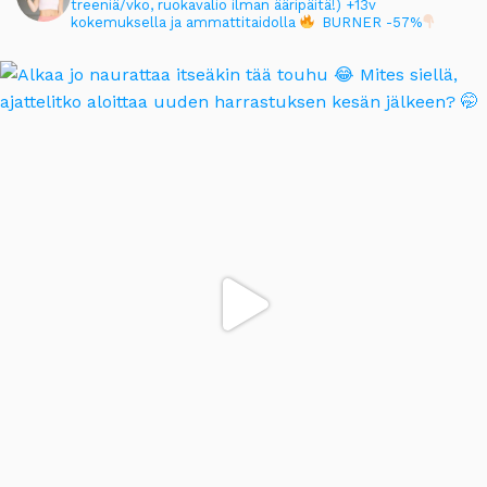
treeniä/vko, ruokavalio ilman ääripäitä!)
+13v
kokemuksella ja ammattitaidolla
BURNER -57%