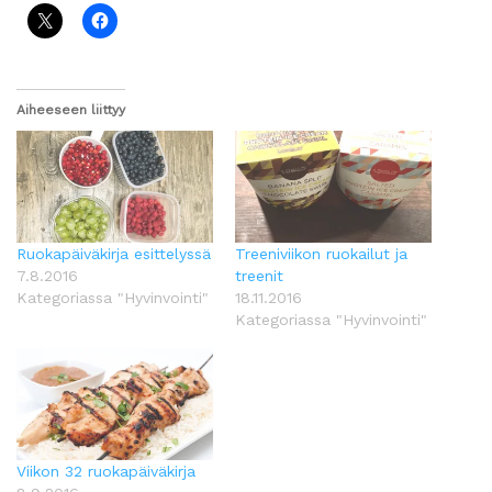
Aiheeseen liittyy
Ruokapäiväkirja esittelyssä
Treeniviikon ruokailut ja
7.8.2016
treenit
Kategoriassa "Hyvinvointi"
18.11.2016
Kategoriassa "Hyvinvointi"
Viikon 32 ruokapäiväkirja