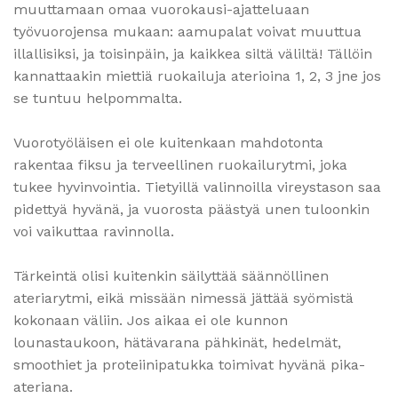
muuttamaan omaa vuorokausi-ajatteluaan
työvuorojensa mukaan: aamupalat voivat muuttua
illallisiksi, ja toisinpäin, ja kaikkea siltä väliltä! Tällöin
kannattaakin miettiä ruokailuja aterioina 1, 2, 3 jne jos
se tuntuu helpommalta.
Vuorotyöläisen ei ole kuitenkaan mahdotonta
rakentaa fiksu ja terveellinen ruokailurytmi, joka
tukee hyvinvointia. Tietyillä valinnoilla vireystason saa
pidettyä hyvänä, ja vuorosta päästyä unen tuloonkin
voi vaikuttaa ravinnolla.
Tärkeintä olisi kuitenkin säilyttää säännöllinen
ateriarytmi, eikä missään nimessä jättää syömistä
kokonaan väliin. Jos aikaa ei ole kunnon
lounastaukoon, hätävarana pähkinät, hedelmät,
smoothiet ja proteiinipatukka toimivat hyvänä pika-
ateriana.