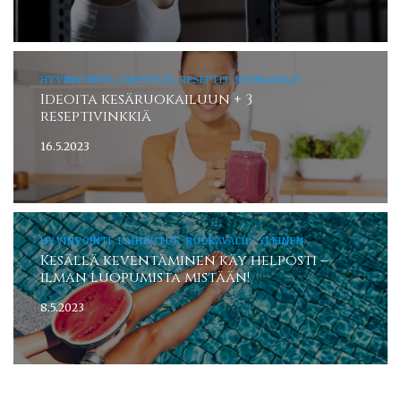
HYVINVOINTI, LIFESTYLE, RESEPTIT, RUOKAVALIO
Ideoita kesäruokailuun + 3
reseptivinkkiä
16.5.2023
HYVINVOINTI, LAIHDUTUS, RUOKAVALIO, YLEINEN
Kesällä keventäminen käy helposti –
ilman luopumista mistään!
8.5.2023