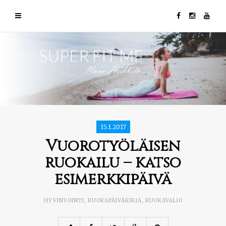
15.1.2017
Vuorotyöläisen
ruokailu – katso
esimerkkipäivä
HYVINVOINTI
,
RUOKAPÄIVÄKIRJA
,
RUOKAVALIO