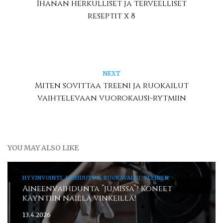
Ihanan herkulliset ja terveelliset
reseptit x 8
NEXT
Miten sovittaa treeni ja ruokailut
vaihtelevaan vuorokausi-rytmiin
YOU MAY ALSO LIKE
HYVINVOINTI, LAIHDUTUS, RUOKAVALIO, YLEINEN
Aineenvaihdunta ”jumissa”? Koneet
käyntiin näillä vinkeillä!
13.4.2026