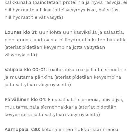
kalkkunalla (painotetaan proteiinia ja hyviä rasvoja, ei
hiilihydraatteja liikaa jottei väsymys iske, paitsi jos
hiilihydraatit eivät väsytä)
Lounas klo 21:
uunilohta uunikasviksilla ja salaattia,
pieni annos laadukasta hiilihydraattia kuten bataattia
(ateriat pidetään kevyempinä jotta vältytään
väsymykseltä)
Välipala klo 00-01:
maitorahka marjoilla tai smoothie
ja muutama pähkinä (ateriat pidetään kevyempinä
jotta vältytään väsymykseltä)
Päivällinen klo 04:
kanasalaatti, siemeniä, oliiviöljyä,
muutama pala siemennäkkäriä (ateriat pidetään
kevyempinä jotta vältytään väsymykseltä)
Aamupala 7.30:
kotona ennen nukkumaanmenoa