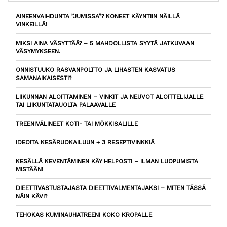
AINEENVAIHDUNTA ”JUMISSA”? KONEET KÄYNTIIN NÄILLÄ
VINKEILLÄ!
MIKSI AINA VÄSYTTÄÄ? – 5 MAHDOLLISTA SYYTÄ JATKUVAAN
VÄSYMYKSEEN.
ONNISTUUKO RASVANPOLTTO JA LIHASTEN KASVATUS
SAMANAIKAISESTI?
LIIKUNNAN ALOITTAMINEN – VINKIT JA NEUVOT ALOITTELIJALLE
TAI LIIKUNTATAUOLTA PALAAVALLE
TREENIVÄLINEET KOTI- TAI MÖKKISALILLE
IDEOITA KESÄRUOKAILUUN + 3 RESEPTIVINKKIÄ
KESÄLLÄ KEVENTÄMINEN KÄY HELPOSTI – ILMAN LUOPUMISTA
MISTÄÄN!
DIEETTIVASTUSTAJASTA DIEETTIVALMENTAJAKSI – MITEN TÄSSÄ
NÄIN KÄVI?
TEHOKAS KUMINAUHATREENI KOKO KROPALLE