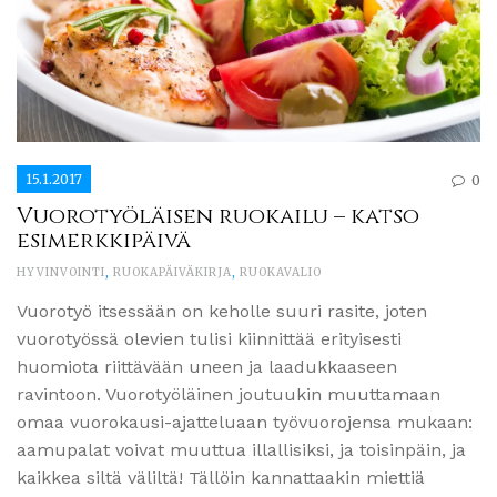
15.1.2017
0
Vuorotyöläisen ruokailu – katso
esimerkkipäivä
HYVINVOINTI
,
RUOKAPÄIVÄKIRJA
,
RUOKAVALIO
Vuorotyö itsessään on keholle suuri rasite, joten
vuorotyössä olevien tulisi kiinnittää erityisesti
huomiota riittävään uneen ja laadukkaaseen
ravintoon. Vuorotyöläinen joutuukin muuttamaan
omaa vuorokausi-ajatteluaan työvuorojensa mukaan:
aamupalat voivat muuttua illallisiksi, ja toisinpäin, ja
kaikkea siltä väliltä! Tällöin kannattaakin miettiä