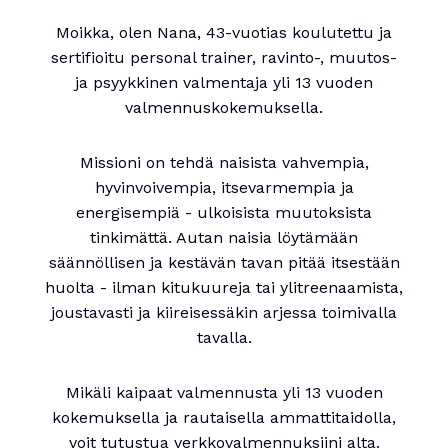
Moikka, olen Nana, 43-vuotias koulutettu ja
sertifioitu personal trainer, ravinto-, muutos-
ja psyykkinen valmentaja yli 13 vuoden
valmennuskokemuksella.
Missioni on tehdä naisista vahvempia,
hyvinvoivempia, itsevarmempia ja
energisempiä - ulkoisista muutoksista
tinkimättä. Autan naisia löytämään
säännöllisen ja kestävän tavan pitää itsestään
huolta - ilman kitukuureja tai ylitreenaamista,
joustavasti ja kiireisessäkin arjessa toimivalla
tavalla.
Mikäli kaipaat valmennusta yli 13 vuoden
kokemuksella ja rautaisella ammattitaidolla,
voit tutustua verkkovalmennuksiini alta.