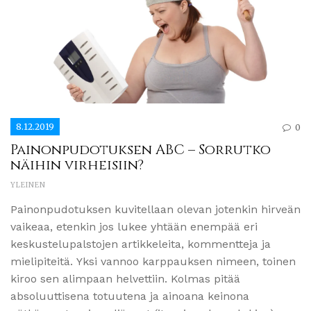
8.12.2019
0
Painonpudotuksen ABC – Sorrutko
näihin virheisiin?
YLEINEN
Painonpudotuksen kuvitellaan olevan jotenkin hirveän
vaikeaa, etenkin jos lukee yhtään enempää eri
keskustelupalstojen artikkeleita, kommentteja ja
mielipiteitä. Yksi vannoo karppauksen nimeen, toinen
kiroo sen alimpaan helvettiin. Kolmas pitää
absoluuttisena totuutena ja ainoana keinona