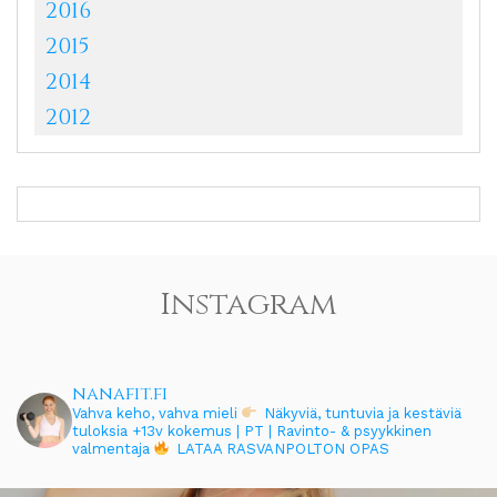
2016
2015
2014
2012
Instagram
nanafit.fi
Vahva keho, vahva mieli
Näkyviä, tuntuvia ja kestäviä
tuloksia
+13v kokemus | PT | Ravinto- & psyykkinen
valmentaja
LATAA RASVANPOLTON OPAS