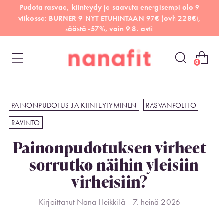
Pudota rasvaa, kiinteydy ja saavuta energisempi olo 9
viikossa: BURNER 9 NYT ETUHINTAAN 97€ (ovh 228€),
säästä -57%, vain 9.8. asti!
0
PAINONPUDOTUS JA KIINTEYTYMINEN
RASVANPOLTTO
RAVINTO
Painonpudotuksen virheet
– sorrutko näihin yleisiin
virheisiin?
Kirjoittanut Nana Heikkilä
7. heinä 2026