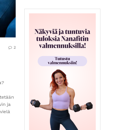
2
a?
ätetään
in ja
vielä