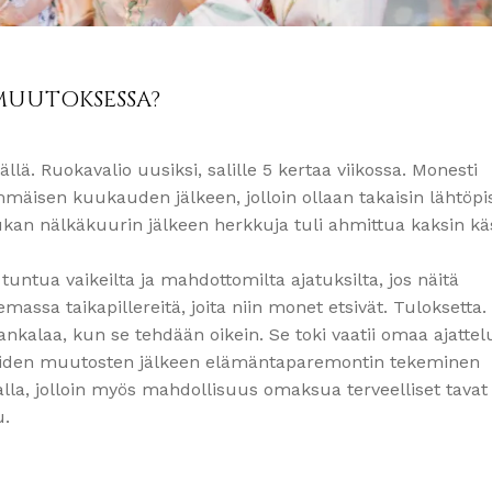
UUTOKSESSA?
ä. Ruokavalio uusiksi, salille 5 kertaa viikossa. Monesti
immäisen kuukauden jälkeen, jolloin ollaan takaisin lähtöpi
ukan nälkäkuurin jälkeen herkkuja tuli ahmittua kaksin kä
ntua vaikeilta ja mahdottomilta ajatuksilta, jos näitä
lemassa taikapillereitä, joita niin monet etsivät. Tuloksetta.
nkalaa, kun se tehdään oikein. Se toki vaatii omaa ajatte
näiden muutosten jälkeen elämäntaparemontin tekeminen
valla, jolloin myös mahdollisuus omaksua terveelliset tavat
u.