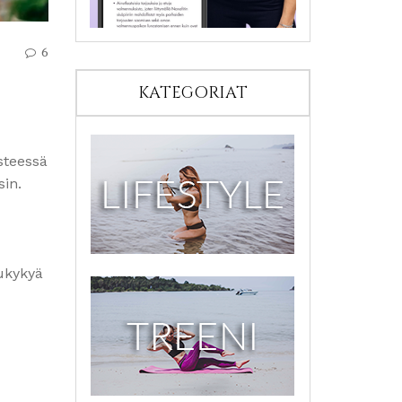
6
KATEGORIAT
steessä
sin.
lukykyä