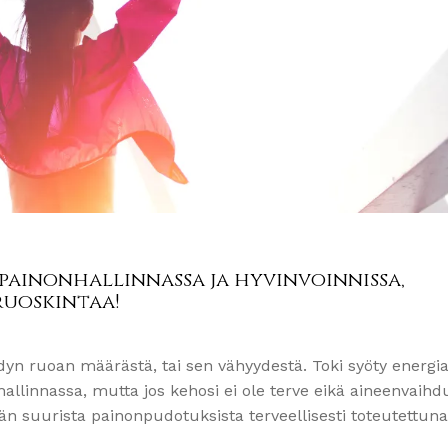
 painonhallinnassa ja hyvinvoinnissa,
ruoskintaa!
ödyn ruoan määrästä, tai sen vähyydestä. Toki syöty energ
hallinnassa, mutta jos kehosi ei ole terve eikä aineenvaihd
än suurista painonpudotuksista terveellisesti toteutettuna