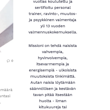
vuotias koulutettu ja
sertifioitu personal
trainer, ravinto-, muutos-
ja psyykkinen valmentaja
yli 13 vuoden
valmennuskokemuksella.
Missioni on tehdä naisista
vahvempia,
hyvinvoivempia,
0
itsevarmempia ja
energisempiä - ulkoisista
muutoksista tinkimättä.
Autan naisia löytämään
säännöllisen ja kestävän
iamäärä
tavan pitää itsestään
untasi
huolta - ilman
.
kitukuureja tai