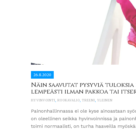
26.8.2020
Näin saavutat pysyviä tuloksia
lempeästi ilman pakkoa tai itse
HYVINVOINTI
,
RUOKAVALIO
,
TREENI
,
YLEINEN
Painonhallinnassa ei ole kyse ainoastaan sy
on oleellinen seikka hyvinvoinnissa ja painon
toimi normaalisti, on turha haaveilla myöskä