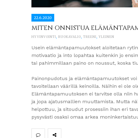
22.6.2020
MITEN ONNISTUA ELÄMÄNTAPAM
HYVINVOINTI
,
RUOKAVALIO
,
TREENI
,
YLEINEN
Usein elämäntapamuutokset aloitetaan rytinäll
motivaatio ja into lopahtaa kuitenkin jo ens
tai pahimmillaan paino on noussut, koska ti
Painonpudotus ja elämäntapamuutokset voi tu
tavoitellaan väärillä keinoilla. Näihin ei ole o
Elämäntapamuutoksen ei tarvitse olla niin ha
ja jopa ajatusmallien muuttamista. Mutta 
helpottuu, ja sitoudut prosessiin ihan eri ta
pysyvästi osaksi omaa arkea moninkertaistu