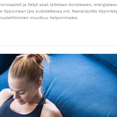
rmaalisti ja tietyt asiat laitetaan kondikseen, energiataso
tee tippumaan (jos pudotettavaa on). Rasvanpoltto käynnist
sta huolehtiminen muuttuu helpommaksi.