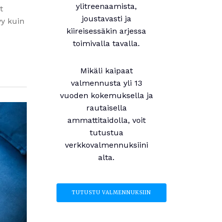
ylitreenaamista,
t
joustavasti ja
yy kuin
kiireisessäkin arjessa
toimivalla tavalla.
Mikäli kaipaat
valmennusta yli 13
vuoden kokemuksella ja
rautaisella
ammattitaidolla, voit
tutustua
verkkovalmennuksiini
alta.
TUTUSTU VALMENNUKSIIN