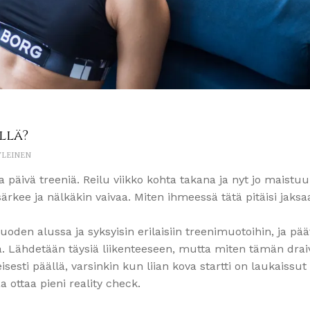
llä?
YLEINEN
a päivä treeniä. Reilu viikko kohta takana ja nyt jo maistuu
ärkee ja nälkäkin vaivaa. Miten ihmeessä tätä pitäisi jaksa
uoden alussa ja syksyisin erilaisiin treenimuotoihin, ja pä
 Lähdetään täysiä liikenteeseen, mutta miten tämän draiv
sesti päällä, varsinkin kun liian kova startti on laukaissut 
 ottaa pieni reality check.