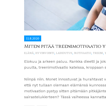
11.8.2020
Miten pitää treenimotivaatio y
ELÄMÄ
,
HYVINVOINTI
,
LAIHDUTUS
,
MOTIVAATIO
,
TREENI
,
Elokuu ja arkeen paluu. Rankka dieetti ja jok
puulta, treenimotivaatio kateissa, kroppaan s
Niinpä niin. Monet innostuvat ja hurahtavat v
että nyt tullaan olemaan elämänsä kunnossa.
motivaation pystyy sitten pitämään pitkäjäntei
sairastelukierteen? Tässä vaiheessa kannattaa