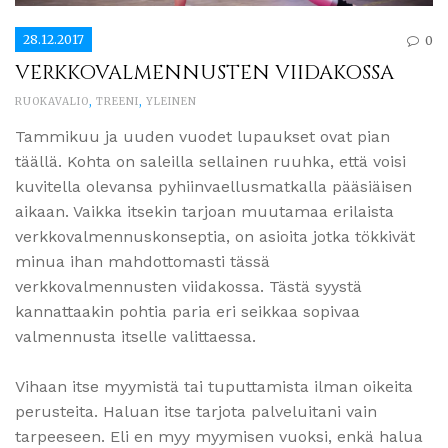
28.12.2017
0
VERKKOVALMENNUSTEN VIIDAKOSSA
RUOKAVALIO
,
TREENI
,
YLEINEN
Tammikuu ja uuden vuodet lupaukset ovat pian
täällä. Kohta on saleilla sellainen ruuhka, että voisi
kuvitella olevansa pyhiinvaellusmatkalla pääsiäisen
aikaan. Vaikka itsekin tarjoan muutamaa erilaista
verkkovalmennuskonseptia, on asioita jotka tökkivät
minua ihan mahdottomasti tässä
verkkovalmennusten viidakossa. Tästä syystä
kannattaakin pohtia paria eri seikkaa sopivaa
valmennusta itselle valittaessa.
Vihaan itse myymistä tai tuputtamista ilman oikeita
perusteita. Haluan itse tarjota palveluitani vain
tarpeeseen. Eli en myy myymisen vuoksi, enkä halua