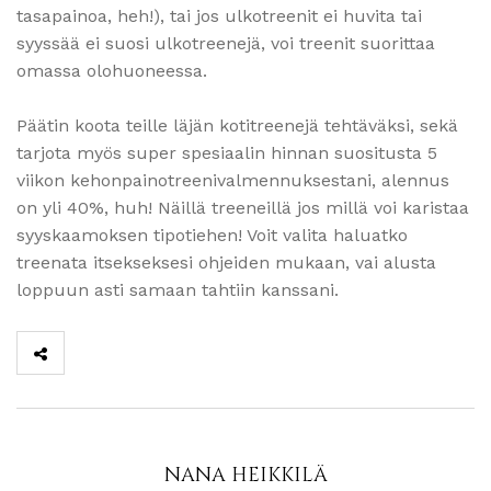
tasapainoa, heh!), tai jos ulkotreenit ei huvita tai
syyssää ei suosi ulkotreenejä, voi treenit suorittaa
omassa olohuoneessa.
Päätin koota teille läjän kotitreenejä tehtäväksi, sekä
tarjota myös super spesiaalin hinnan suositusta 5
viikon kehonpainotreenivalmennuksestani, alennus
on yli 40%, huh! Näillä treeneillä jos millä voi karistaa
syyskaamoksen tipotiehen! Voit valita haluatko
treenata itsekseksesi ohjeiden mukaan, vai alusta
loppuun asti samaan tahtiin kanssani.
NANA HEIKKILÄ