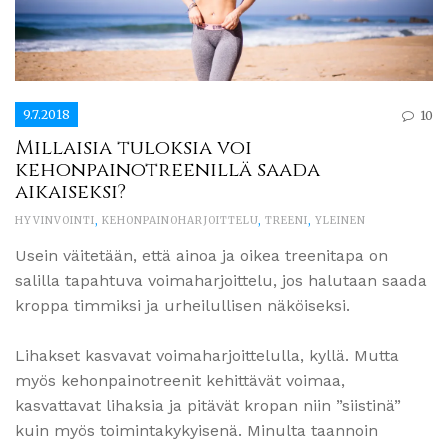
9.7.2018
10
Millaisia tuloksia voi
kehonpainotreenillä saada
aikaiseksi?
HYVINVOINTI
,
KEHONPAINOHARJOITTELU
,
TREENI
,
YLEINEN
Usein väitetään, että ainoa ja oikea treenitapa on
salilla tapahtuva voimaharjoittelu, jos halutaan saada
kroppa timmiksi ja urheilullisen näköiseksi.
Lihakset kasvavat voimaharjoittelulla, kyllä. Mutta
myös kehonpainotreenit kehittävät voimaa,
kasvattavat lihaksia ja pitävät kropan niin ”siistinä”
kuin myös toimintakykyisenä. Minulta taannoin