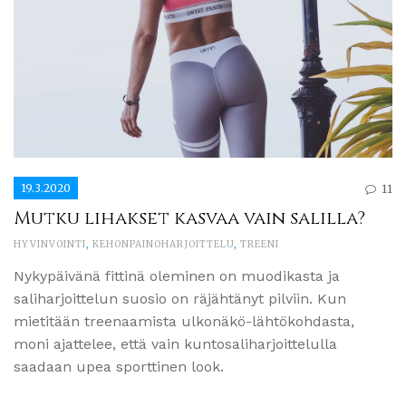
19.3.2020
11
Mutku lihakset kasvaa vain salilla?
HYVINVOINTI
,
KEHONPAINOHARJOITTELU
,
TREENI
Nykypäivänä fittinä oleminen on muodikasta ja
saliharjoittelun suosio on räjähtänyt pilviin. Kun
mietitään treenaamista ulkonäkö-lähtökohdasta,
moni ajattelee, että vain kuntosaliharjoittelulla
saadaan upea sporttinen look.