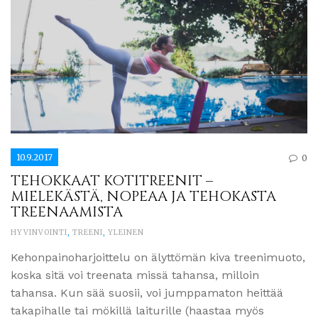
10.9.2017
0
TEHOKKAAT KOTITREENIT –
MIELEKÄSTÄ, NOPEAA JA TEHOKASTA
TREENAAMISTA
HYVINVOINTI
,
TREENI
,
YLEINEN
Kehonpainoharjoittelu on älyttömän kiva treenimuoto,
koska sitä voi treenata missä tahansa, milloin
tahansa. Kun sää suosii, voi jumppamaton heittää
takapihalle tai mökillä laiturille (haastaa myös