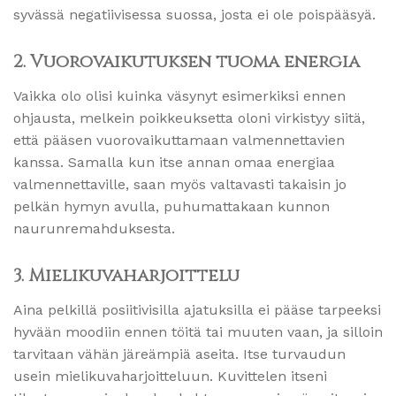
syvässä negatiivisessa suossa, josta ei ole poispääsyä.
2. Vuorovaikutuksen tuoma energia
Vaikka olo olisi kuinka väsynyt esimerkiksi ennen
ohjausta, melkein poikkeuksetta oloni virkistyy siitä,
että pääsen vuorovaikuttamaan valmennettavien
kanssa. Samalla kun itse annan omaa energiaa
valmennettaville, saan myös valtavasti takaisin jo
pelkän hymyn avulla, puhumattakaan kunnon
naurunremahduksesta.
3. Mielikuvaharjoittelu
Aina pelkillä posiitivisilla ajatuksilla ei pääse tarpeeksi
hyvään moodiin ennen töitä tai muuten vaan, ja silloin
tarvitaan vähän järeämpiä aseita. Itse turvaudun
usein mielikuvaharjoitteluun. Kuvittelen itseni