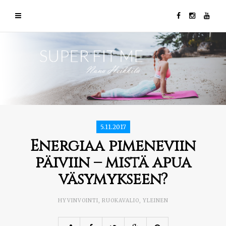
5.11.2017
Energiaa pimeneviin
päiviin – mistä apua
väsymykseen?
HYVINVOINTI
,
RUOKAVALIO
,
YLEINEN