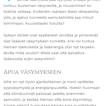
tuntuu kuoleman väsyneeltä, ja nouseminen on
todella vaikeaa. Kuitenkin raahaan itsesi väkipakolla
ylös, ja ajatus tuoreesta aamukahvista saa minut
toimimaan. Kuulostaako tutulta?
Syksyn kiireet ovat saattaneet verottaa ja pimenevät
illat lisäävät väsymyksen tunnetta. Arki voi tuntua
hieman takkuiselta ja lisäenergia olisi nyt tarpeen.
Mutta mikä avuksi? Mistä saisi sitä kaivattua
lisäboostia arjen askareihin?
Apua väsymykseen
Aihe on nyt hyvin ajankohtainen ja moni valittelee
syysväsymystä ja energianpuutetta. Itsekin huomaan
että silmäluomet painavat astetta enemmän
aamuisin, ja kestää hieman että kone käynnistyy,
joinain päivinä tunnutaan käyvän jopa puolitehoilla.