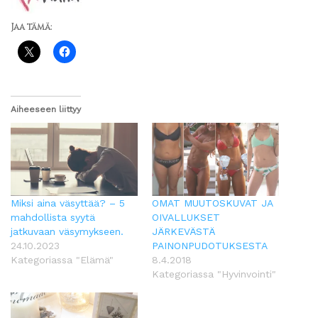
Jaa tämä:
Aiheeseen liittyy
Miksi aina väsyttää? – 5
OMAT MUUTOSKUVAT JA
mahdollista syytä
OIVALLUKSET
jatkuvaan väsymykseen.
JÄRKEVÄSTÄ
24.10.2023
PAINONPUDOTUKSESTA
Kategoriassa "Elämä"
8.4.2018
Kategoriassa "Hyvinvointi"