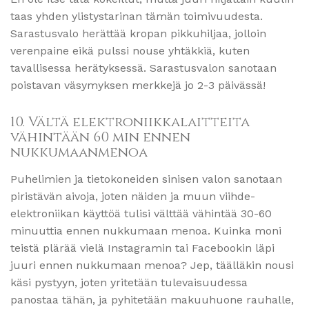
taas yhden ylistystarinan tämän toimivuudesta.
Sarastusvalo herättää kropan pikkuhiljaa, jolloin
verenpaine eikä pulssi nouse yhtäkkiä, kuten
tavallisessa herätyksessä. Sarastusvalon sanotaan
poistavan väsymyksen merkkejä jo 2-3 päivässä!
10. Vältä elektroniikkalaitteita
vähintään 60 min ennen
nukkumaanmenoa
Puhelimien ja tietokoneiden sinisen valon sanotaan
piristävän aivoja, joten näiden ja muun viihde-
elektroniikan käyttöä tulisi välttää vähintää 30-60
minuuttia ennen nukkumaan menoa. Kuinka moni
teistä plärää vielä Instagramin tai Facebookin läpi
juuri ennen nukkumaan menoa? Jep, täälläkin nousi
käsi pystyyn, joten yritetään tulevaisuudessa
panostaa tähän, ja pyhitetään makuuhuone rauhalle,