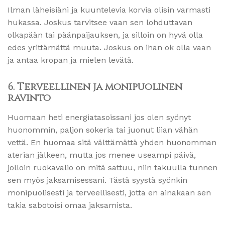
Ilman läheisiäni ja kuuntelevia korvia olisin varmasti
hukassa. Joskus tarvitsee vaan sen lohduttavan
olkapään tai päänpaijauksen, ja silloin on hyvä olla
edes yrittämättä muuta. Joskus on ihan ok olla vaan
ja antaa kropan ja mielen levätä.
6. Terveellinen ja monipuolinen
ravinto
Huomaan heti energiatasoissani jos olen syönyt
huonommin, paljon sokeria tai juonut liian vähän
vettä. En huomaa sitä välttämättä yhden huonomman
aterian jälkeen, mutta jos menee useampi päivä,
jolloin ruokavalio on mitä sattuu, niin takuulla tunnen
sen myös jaksamisessani. Tästä syystä syönkin
monipuolisesti ja terveellisesti, jotta en ainakaan sen
takia sabotoisi omaa jaksamista.