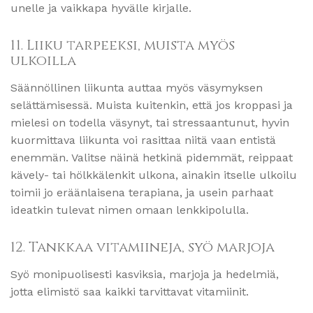
unelle ja vaikkapa hyvälle kirjalle.
11. Liiku tarpeeksi, muista myös
ulkoilla
Säännöllinen liikunta auttaa myös väsymyksen
selättämisessä. Muista kuitenkin, että jos kroppasi ja
mielesi on todella väsynyt, tai stressaantunut, hyvin
kuormittava liikunta voi rasittaa niitä vaan entistä
enemmän. Valitse näinä hetkinä pidemmät, reippaat
kävely- tai hölkkälenkit ulkona, ainakin itselle ulkoilu
toimii jo eräänlaisena terapiana, ja usein parhaat
ideatkin tulevat nimen omaan lenkkipolulla.
12. Tankkaa vitamiineja, syö marjoja
Syö monipuolisesti kasviksia, marjoja ja hedelmiä,
jotta elimistö saa kaikki tarvittavat vitamiinit.