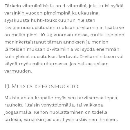
Tärkein vitamiinilisistä on d-vitamiini, jota tulisi syödä
varsinkin vuoden pimeimpinä kuukausina,
syyskuusta huhti-toukokuuhun. Yleisten
ravitsemussuositusten mukaan d-vitamiinin lisätarve
on melko pieni, 10 µg vuorokaudessa, mutta itse olen
moninkertaistanut tämän annoksen ja monien
lähteiden mukaan d-vitamiinia voi syödä enemmän
kuin yleiset suositukset kertovat. D-vitamiinitason voi
käydä myös mittauttamassa, jos haluaa asiaan
varmuuden.
13. Muista kehonhuolto
Muista antaa kropalle myös sen tarvitsemaa lepoa,
rauhoitu iltaisin venyttelemällä, tai vaikkapa
joogaamalla. Kehon huollattaminen on todella
tärkeää, varsinkin jos olet hyvin aktiivinen ihminen.