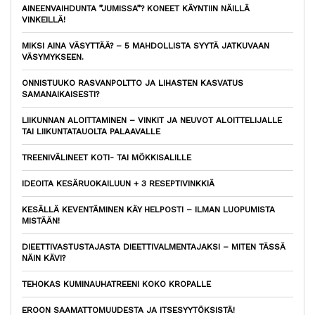
AINEENVAIHDUNTA ”JUMISSA”? KONEET KÄYNTIIN NÄILLÄ
VINKEILLÄ!
MIKSI AINA VÄSYTTÄÄ? – 5 MAHDOLLISTA SYYTÄ JATKUVAAN
VÄSYMYKSEEN.
ONNISTUUKO RASVANPOLTTO JA LIHASTEN KASVATUS
SAMANAIKAISESTI?
LIIKUNNAN ALOITTAMINEN – VINKIT JA NEUVOT ALOITTELIJALLE
TAI LIIKUNTATAUOLTA PALAAVALLE
TREENIVÄLINEET KOTI- TAI MÖKKISALILLE
IDEOITA KESÄRUOKAILUUN + 3 RESEPTIVINKKIÄ
KESÄLLÄ KEVENTÄMINEN KÄY HELPOSTI – ILMAN LUOPUMISTA
MISTÄÄN!
DIEETTIVASTUSTAJASTA DIEETTIVALMENTAJAKSI – MITEN TÄSSÄ
NÄIN KÄVI?
TEHOKAS KUMINAUHATREENI KOKO KROPALLE
EROON SAAMATTOMUUDESTA JA ITSESYYTÖKSISTÄ!