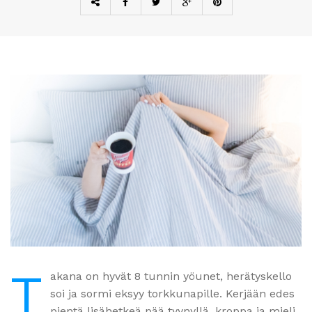
T
akana on hyvät 8 tunnin yöunet, herätyskello
soi ja sormi eksyy torkkunapille. Kerjään edes
pientä lisähetkeä pää tyynyllä, kroppa ja mieli