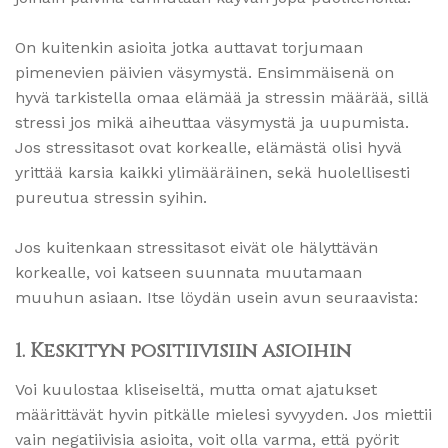
On kuitenkin asioita jotka auttavat torjumaan
pimenevien päivien väsymystä. Ensimmäisenä on
hyvä tarkistella omaa elämää ja stressin määrää, sillä
stressi jos mikä aiheuttaa väsymystä ja uupumista.
Jos stressitasot ovat korkealle, elämästä olisi hyvä
yrittää karsia kaikki ylimääräinen, sekä huolellisesti
pureutua stressin syihin.
Jos kuitenkaan stressitasot eivät ole hälyttävän
korkealle, voi katseen suunnata muutamaan
muuhun asiaan. Itse löydän usein avun seuraavista:
1. Keskityn positiivisiin asioihin
Voi kuulostaa kliseiseltä, mutta omat ajatukset
määrittävät hyvin pitkälle mielesi syvyyden. Jos miettii
vain negatiivisia asioita, voit olla varma, että pyörit