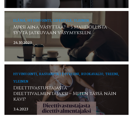
ELÄMÄ, HYVINVOINTI, LIFESTYLE, YLEINEN
Miksi aina väsyttää? – 5 mahdollista
syytä jatkuvaan väsymykseen.
24.10.2023
HYVINVOINTI, RASVANPOLTTOTREENI, RUOKAVALIO, TREENI,
YLEINEN
Dieettivastustajasta
dieettivalmentajaksi – Miten tässä näin
kävi?
3.4.2023