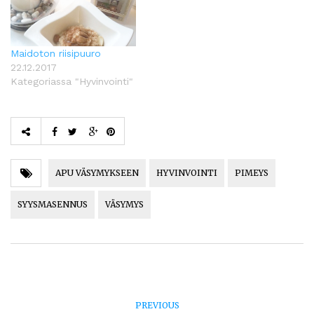
Maidoton riisipuuro
22.12.2017
Kategoriassa "Hyvinvointi"
APU VÄSYMYKSEEN
HYVINVOINTI
PIMEYS
SYYSMASENNUS
VÄSYMYS
PREVIOUS