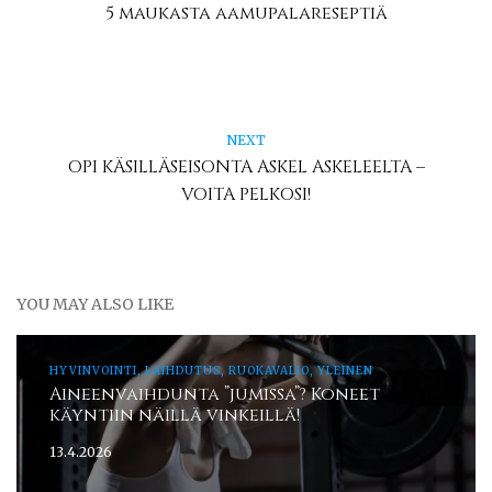
5 maukasta aamupalareseptiä
NEXT
OPI KÄSILLÄSEISONTA ASKEL ASKELEELTA –
VOITA PELKOSI!
YOU MAY ALSO LIKE
HYVINVOINTI, LAIHDUTUS, RUOKAVALIO, YLEINEN
Aineenvaihdunta ”jumissa”? Koneet
käyntiin näillä vinkeillä!
13.4.2026