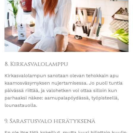
8. Kirkasvalolamppu
Kirkasvalolampun sanotaan olevan tehokkain apu
kaamosväsymyksen nujertamisessa. Jo puoli tuntia
päivässä riittää, ja valohetken voi ottaa silloin kun
parhaaksi näkee: aamupalapöydässä, työpisteellä,
lounastauolla.
9. Sarastusvalo herätyksenä
En ole itse tätä kokeillut, mutta juuri hiljattain kuulin