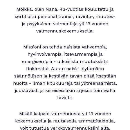
Moikka, olen Nana, 43-vuotias koulutettu ja
sertifioitu personal trainer, ravinto-, muutos-
ja psyykkinen valmentaja yli 13 vuoden
valmennuskokemuksella.
Missioni on tehdä naisista vahvempia,
hyvinvoivempia, itsevarmempia ja
energisempiä - ulkoisista muutoksista
tinkimättä. Autan naisia löytämään
säännöllisen ja kestävän tavan pitää itsestään
huolta - ilman kitukuureja tai ylitreenaamista,
joustavasti ja kiireisessäkin arjessa toimivalla
tavalla.
Mikäli kaipaat valmennusta yli 13 vuoden
kokemuksella ja rautaisella ammattitaidolla,
voit tutustua verkkovalmennuksiini alta.