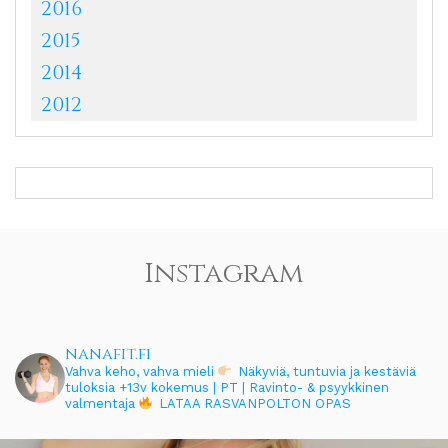
2016
2015
2014
2012
Instagram
nanafit.fi
Vahva keho, vahva mieli
Näkyviä, tuntuvia ja kestäviä
tuloksia
+13v kokemus | PT | Ravinto- & psyykkinen
valmentaja
LATAA RASVANPOLTON OPAS