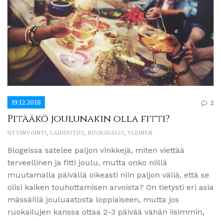
19.12.2018
2
Pitääkö joulunakin olla fitti?
HYVINVOINTI
,
LAIHDUTUS
,
RUOKAVALIO
,
YLEINEN
Blogeissa satelee paljon vinkkejä, miten viettää
terveellinen ja fitti joulu, mutta onko niillä
muutamalla päivällä oikeasti niin paljon väliä, että se
olisi kaiken touhottamisen arvoista? On tietysti eri asia
mässäillä jouluaatosta loppiaiseen, mutta jos
ruokailujen kanssa ottaa 2-3 päivää vähän iisimmin,