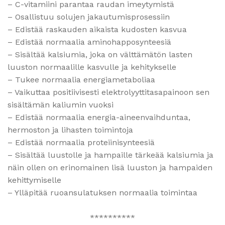
– C-vitamiini parantaa raudan imeytymistä
– Osallistuu solujen jakautumisprosessiin
– Edistää raskauden aikaista kudosten kasvua
– Edistää normaalia aminohapposynteesiä
– Sisältää kalsiumia, joka on välttämätön lasten
luuston normaalille kasvulle ja kehitykselle
– Tukee normaalia energiametaboliaa
– Vaikuttaa positiivisesti elektrolyyttitasapainoon sen
sisältämän kaliumin vuoksi
– Edistää normaalia energia-aineenvaihduntaa,
hermoston ja lihasten toimintoja
– Edistää normaalia proteiinisynteesiä
– Sisältää luustolle ja hampaille tärkeää kalsiumia ja
näin ollen on erinomainen lisä luuston ja hampaiden
kehittymiselle
– Ylläpitää ruoansulatuksen normaalia toimintaa
**********