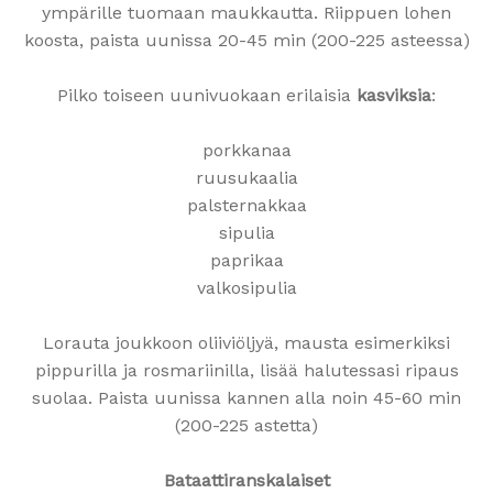
ympärille tuomaan maukkautta. Riippuen lohen
koosta, paista uunissa 20-45 min (200-225 asteessa)
Pilko toiseen uunivuokaan erilaisia
kasviksia
:
porkkanaa
ruusukaalia
palsternakkaa
sipulia
paprikaa
valkosipulia
Lorauta joukkoon oliiviöljyä, mausta esimerkiksi
pippurilla ja rosmariinilla, lisää halutessasi ripaus
suolaa. Paista uunissa kannen alla noin 45-60 min
(200-225 astetta)
Bataattiranskalaiset