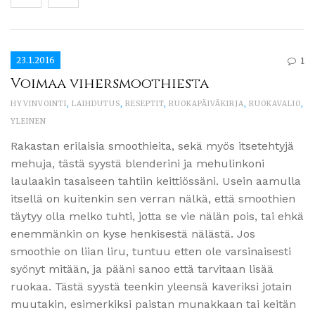
23.1.2016
1
Voimaa vihersmoothiesta
HYVINVOINTI
,
LAIHDUTUS
,
RESEPTIT
,
RUOKAPÄIVÄKIRJA
,
RUOKAVALIO
,
YLEINEN
Rakastan erilaisia smoothieita, sekä myös itsetehtyjä
mehuja, tästä syystä blenderini ja mehulinkoni
laulaakin tasaiseen tahtiin keittiössäni. Usein aamulla
itsellä on kuitenkin sen verran nälkä, että smoothien
täytyy olla melko tuhti, jotta se vie nälän pois, tai ehkä
enemmänkin on kyse henkisestä nälästä. Jos
smoothie on liian liru, tuntuu etten ole varsinaisesti
syönyt mitään, ja pääni sanoo että tarvitaan lisää
ruokaa. Tästä syystä teenkin yleensä kaveriksi jotain
muutakin, esimerkiksi paistan munakkaan tai keitän