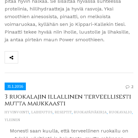
pitää hyvin nälkää. Se sisältää hyvässä suhteessa
proteiinia, hiilihydraatteja ja hyviä rasvoja. Yksi
smoothien ainesosista, pinaatti, on melkoista
voimaruokaa, kyllähän sen jo Kippari-Kallekin tiesi.
Pinaatti tekee hyvää niin iholle, luustolle ja lihaksille,
ja antaa pirteän maun Power smoothieen.
31.1.2016
2
3 ruokalajin illallinen terveellisesti
mutta maukkaasti
HYVINVOINTI
,
LAIHDUTUS
,
RESEPTIT
,
RUOKAPÄIVÄKIRJA
,
RUOKAVALIO
,
YLEINEN
Monesti saan kuulla, että terveellinen ruokailu on