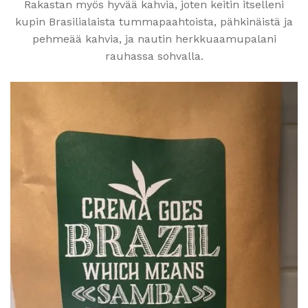
Rakastan myös hyvää kahvia, joten keitin itselleni
kupin Brasilialaista tummapaahtoista, pähkinäistä ja
pehmeää kahvia, ja nautin herkkuaamupalani
rauhassa sohvalla.