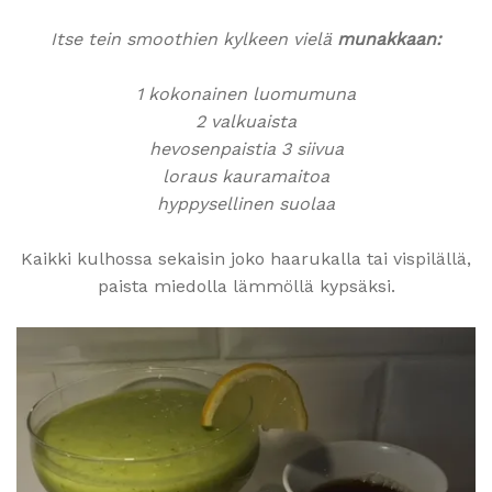
Itse tein smoothien kylkeen vielä
munakkaan:
1 kokonainen luomumuna
2 valkuaista
hevosenpaistia 3 siivua
loraus kauramaitoa
hyppysellinen suolaa
Kaikki kulhossa sekaisin joko haarukalla tai vispilällä,
paista miedolla lämmöllä kypsäksi.