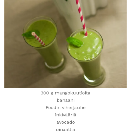
300 g mangokuutioita
banaani
Foodin viherjauhe
inkivääriä
avocado
pinaattia