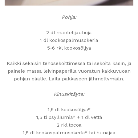
Pohja:
2 dl mantelijauhoja
1 dl kookospalmusokeria
5-6 rkl kookosöljyä
Kaikki sekaisin tehosekoittimessa tai sekoita käsin, ja
painele massa leivinpaperilla vuoratun kakkuvuoan
pohjan päälle. Laita pakkaseen jähmettymään.
Kinuskitäyte:
1,5 dl kookosöljyä*
1,5 tl psylliumia* + 1 dl vettä
2 rkl tocoa
1,5 dl kookospalmusokeria* tai hunajaa