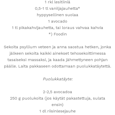
1 rkl lesitiiniä
0,5-1 tl vaniljajauhetta*
hyppysellinen suolaa
1 avocado
1 tl pikakahvijauhetta, tai loraus vahvaa kahvia
*) Foodin
Sekoita psyllium veteen ja anna saostua hetken, jonka
jälkeen sekoita kaikki ainekset tehosekoittimessa
tasaiseksi massaksi, ja kaada jähmettyneen pohjan
päälle. Laita pakkaseen odottamaan puolukkatäytettä.
Puolukkatäyte:
2-2,5 avocadoa
250 g puolukoita (jos käytät pakastettuja, sulata
ensin)
1 dl riisinlesejauhe