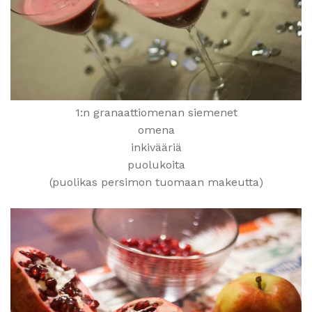
1:n granaattiomenan siemenet
omena
inkivääriä
puolukoita
(puolikas persimon tuomaan makeutta)