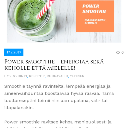
17.2.2017
0
Power smoothie – energiaa sekä
keholle että mielelle!
HYVINVOINTI
,
RESEPTIT
,
RUOKAVALIO
,
YLEINEN
Smoothie täynnä ravinteita, lempeää energiaa ja
aineenvaihduntaa boostaavaa hyvää rasvaa. Tämä
luottoreseptini toimii niin aamupalana, väli- tai
iltapalanakin.
Power smoothie ravitsee kehoa monipuolisesti ja