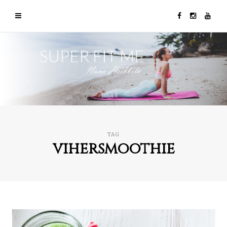
TAG
vihersmoothie