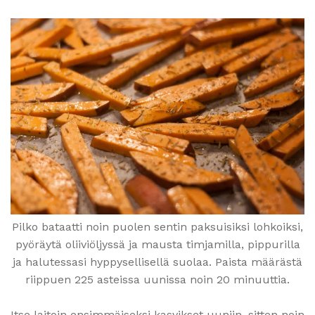
Pilko bataatti noin puolen sentin paksuisiksi lohkoiksi,
pyöräytä oliiviöljyssä ja mausta timjamilla, pippurilla
ja halutessasi hyppysellisellä suolaa. Paista määrästä
riippuen 225 asteissa uunissa noin 20 minuuttia.
Itse laitoin ensimmäiseksi kasvikset uuniin, sitten noin