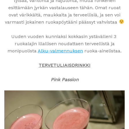
tylsää, väritöntä ja hajutonta, mutta rohkenen
esittämään jyrkän vastalauseen tähän. Omat ruoat
ovat värikkäitä, maukkaita ja terveellisiä, ja sen voi
varmasti jokainen ruokapöytääni päässyt vahvistaa
Uuden vuoden kunniaksi kokkasin ystävälleni 3
ruokalajin illallisen noudattaen terveellistä ja
monipuolista
Alku-valmennuksen
ruoka-ainelistaa.
TERVETULIAISDRINKKI
Pink Passion