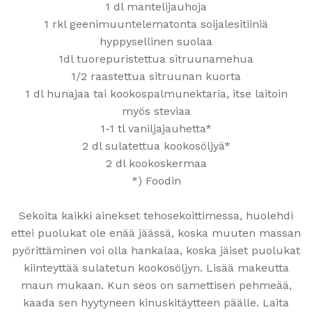
1 dl mantelijauhoja
1 rkl geenimuuntelematonta soijalesitiiniä
hyppysellinen suolaa
1dl tuorepuristettua sitruunamehua
1/2 raastettua sitruunan kuorta
1 dl hunajaa tai kookospalmunektaria, itse laitoin
myös steviaa
1-1 tl vaniljajauhetta*
2 dl sulatettua kookosöljyä*
2 dl kookoskermaa
*) Foodin
Sekoita kaikki ainekset tehosekoittimessa, huolehdi
ettei puolukat ole enää jäässä, koska muuten massan
pyörittäminen voi olla hankalaa, koska jäiset puolukat
kiinteyttää sulatetun kookosöljyn. Lisää makeutta
maun mukaan. Kun seos on samettisen pehmeää,
kaada sen hyytyneen kinuskitäytteen päälle. Laita