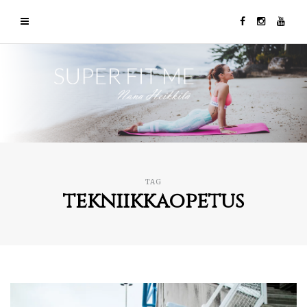
TAG
tekniikkaopetus