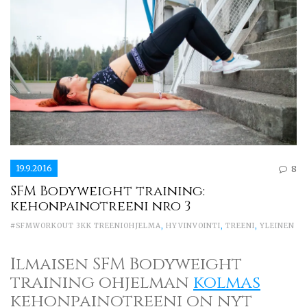
19.9.2016
8
SFM Bodyweight training:
kehonpainotreeni nro 3
#SFMWORKOUT 3KK TREENIOHJELMA
,
HYVINVOINTI
,
TREENI
,
YLEINEN
Ilmaisen SFM Bodyweight
training ohjelman
kolmas
kehonpainotreeni on nyt