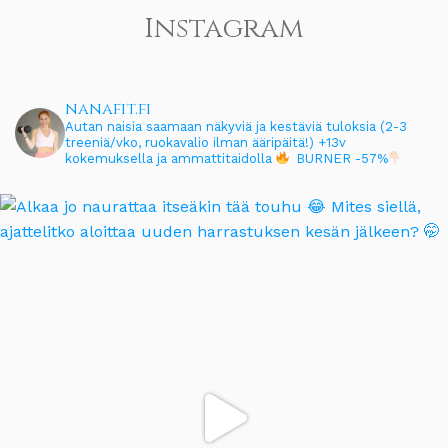
Instagram
nanafit.fi
Autan naisia saamaan näkyviä ja kestäviä tuloksia (2-3
treeniä/vko, ruokavalio ilman ääripäitä!)
+13v
kokemuksella ja ammattitaidolla
BURNER -57%