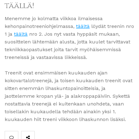
täällä!
Menemme jo kolmatta viikkoa ilmaisessa
kehonpainotreeniohjelmassa,
täältä
löydät treenin nro
1 ja
täältä
nro 2. Jos nyt vasta hyppäsit mukaan,
suosittelen lähtemään alusta, jotta kuulet tarvittavat
tekniikkaopastukset joita tarvit myöhäisemmissä
treeneissä ja vastaavissa liikkeissä.
Treenit ovat ensimmäisen kuukauden ajan
kokovartalotreenejä, ja toisen kuukauden treenit ovat
sitten enemmän lihaskuntopainoitteisia, ja
jaottelemme kropan ylä- ja alakroppapäiviin. Sykettä
nostattavia treenejä ei kuitenkaan unohdeta, vaan
toisellakin kuukaudella tehdään ainakin yksi 1.
kuukauden hiit treeni viikkoon lihaskunnon lisäksi.