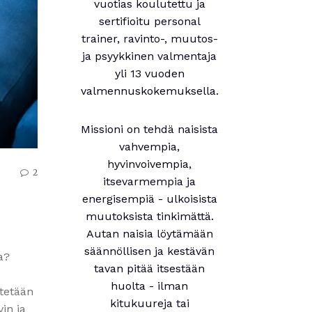
vuotias koulutettu ja
sertifioitu personal
trainer, ravinto-, muutos-
ja psyykkinen valmentaja
yli 13 vuoden
valmennuskokemuksella.
Missioni on tehdä naisista
vahvempia,
hyvinvoivempia,
2
itsevarmempia ja
energisempiä - ulkoisista
muutoksista tinkimättä.
Autan naisia löytämään
säännöllisen ja kestävän
a?
tavan pitää itsestään
huolta - ilman
ätetään
kitukuureja tai
in ja