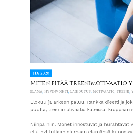
11.8.2020
Miten pitää treenimotivaatio y
ELÄMÄ
,
HYVINVOINTI
,
LAIHDUTUS
,
MOTIVAATIO
,
TREENI
,
Elokuu ja arkeen paluu. Rankka dieetti ja jok
puulta, treenimotivaatio kateissa, kroppaan s
Niinpä niin. Monet innostuvat ja hurahtavat v
että nyt tullaan olemaan elämänsä kunnossa.