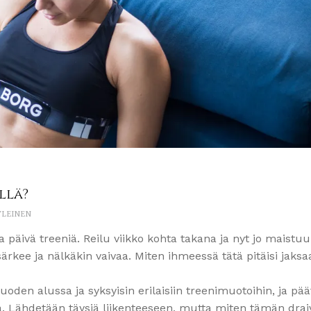
llä?
YLEINEN
a päivä treeniä. Reilu viikko kohta takana ja nyt jo maistuu
ärkee ja nälkäkin vaivaa. Miten ihmeessä tätä pitäisi jaksa
uoden alussa ja syksyisin erilaisiin treenimuotoihin, ja pä
 Lähdetään täysiä liikenteeseen, mutta miten tämän draiv