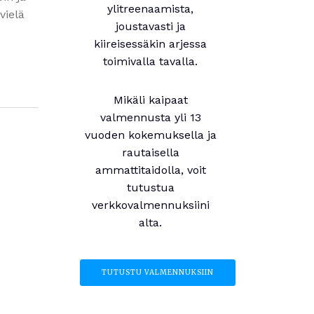
ylitreenaamista,
vielä
joustavasti ja
kiireisessäkin arjessa
toimivalla tavalla.
Mikäli kaipaat
valmennusta yli 13
vuoden kokemuksella ja
rautaisella
ammattitaidolla, voit
tutustua
verkkovalmennuksiini
alta.
TUTUSTU VALMENNUKSIIN