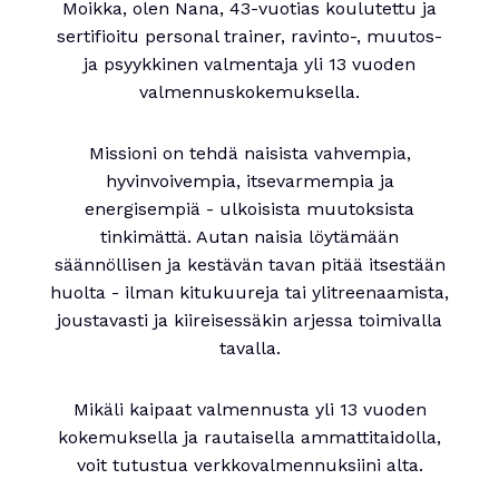
Moikka, olen Nana, 43-vuotias koulutettu ja
sertifioitu personal trainer, ravinto-, muutos-
ja psyykkinen valmentaja yli 13 vuoden
valmennuskokemuksella.
Missioni on tehdä naisista vahvempia,
hyvinvoivempia, itsevarmempia ja
energisempiä - ulkoisista muutoksista
tinkimättä. Autan naisia löytämään
säännöllisen ja kestävän tavan pitää itsestään
huolta - ilman kitukuureja tai ylitreenaamista,
joustavasti ja kiireisessäkin arjessa toimivalla
tavalla.
Mikäli kaipaat valmennusta yli 13 vuoden
kokemuksella ja rautaisella ammattitaidolla,
voit tutustua verkkovalmennuksiini alta.