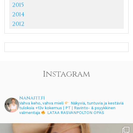
2015
2014
2012
Instagram
nanafit.fi
Vahva keho, vahva mieli
Näkyviä, tuntuvia ja kestäviä
tuloksia
+13v kokemus | PT | Ravinto- & psyykkinen
valmentaja
LATAA RASVANPOLTON OPAS