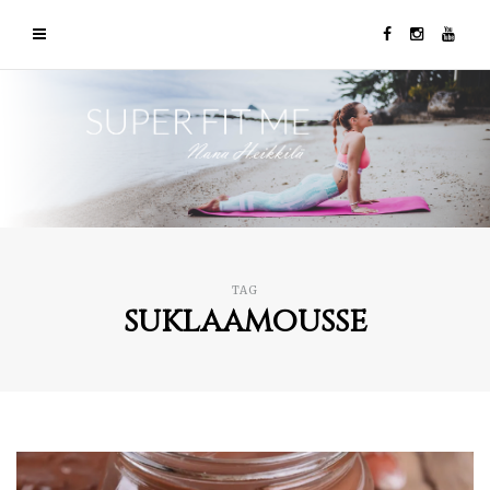
TAG
suklaamousse