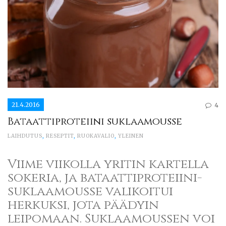
21.4.2016
4
Bataattiproteiini suklaamousse
LAIHDUTUS
,
RESEPTIT
,
RUOKAVALIO
,
YLEINEN
Viime viikolla yritin kartella
sokeria, ja bataattiproteiini-
suklaamousse valikoitui
herkuksi, jota päädyin
leipomaan. Suklaamoussen voi