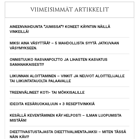
VIIMEISIMMÄT ARTIKKELIT
AINEENVAIHDUNTA ”JUMISSA”? KONEET KÄYNTIIN NÄILLÄ
VINKEILLÄ!
MIKSI AINA VÄSYTTÄÄ? – 5 MAHDOLLISTA SYYTÄ JATKUVAAN
VÄSYMYKSEEN.
ONNISTUUKO RASVANPOLTTO JA LIHASTEN KASVATUS
SAMANAIKAISESTI?
LIIKUNNAN ALOITTAMINEN – VINKIT JA NEUVOT ALOITTELIJALLE
TAI LIIKUNTATAUOLTA PALAAVALLE
TREENIVÄLINEET KOTI- TAI MÖKKISALILLE
IDEOITA KESÄRUOKAILUUN + 3 RESEPTIVINKKIÄ
KESÄLLÄ KEVENTÄMINEN KÄY HELPOSTI – ILMAN LUOPUMISTA
MISTÄÄN!
DIEETTIVASTUSTAJASTA DIEETTIVALMENTAJAKSI – MITEN TÄSSÄ
NÄIN KÄVI?