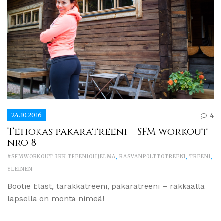
24.10.2016
4
Tehokas pakaratreeni – SFM workout
nro 8
#SFMWORKOUT 3KK TREENIOHJELMA
,
RASVANPOLTTOTREENI
,
TREENI
,
YLEINEN
Bootie blast, tarakkatreeni, pakaratreeni – rakkaalla
lapsella on monta nimeä!