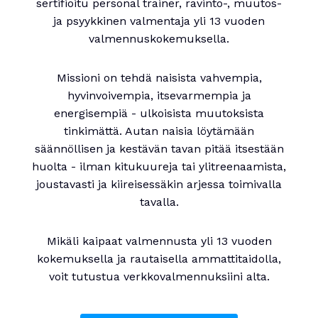
sertifioitu personal trainer, ravinto-, muutos-
ja psyykkinen valmentaja yli 13 vuoden
valmennuskokemuksella.
Missioni on tehdä naisista vahvempia,
hyvinvoivempia, itsevarmempia ja
energisempiä - ulkoisista muutoksista
tinkimättä. Autan naisia löytämään
säännöllisen ja kestävän tavan pitää itsestään
huolta - ilman kitukuureja tai ylitreenaamista,
joustavasti ja kiireisessäkin arjessa toimivalla
tavalla.
Mikäli kaipaat valmennusta yli 13 vuoden
kokemuksella ja rautaisella ammattitaidolla,
voit tutustua verkkovalmennuksiini alta.