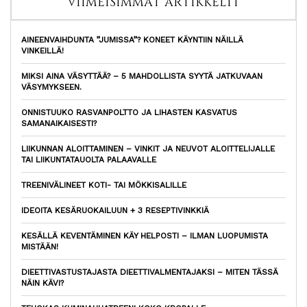
VIIMEISIMMÄT ARTIKKELIT
AINEENVAIHDUNTA ”JUMISSA”? KONEET KÄYNTIIN NÄILLÄ
VINKEILLÄ!
MIKSI AINA VÄSYTTÄÄ? – 5 MAHDOLLISTA SYYTÄ JATKUVAAN
VÄSYMYKSEEN.
ONNISTUUKO RASVANPOLTTO JA LIHASTEN KASVATUS
SAMANAIKAISESTI?
LIIKUNNAN ALOITTAMINEN – VINKIT JA NEUVOT ALOITTELIJALLE
TAI LIIKUNTATAUOLTA PALAAVALLE
TREENIVÄLINEET KOTI- TAI MÖKKISALILLE
IDEOITA KESÄRUOKAILUUN + 3 RESEPTIVINKKIÄ
KESÄLLÄ KEVENTÄMINEN KÄY HELPOSTI – ILMAN LUOPUMISTA
MISTÄÄN!
DIEETTIVASTUSTAJASTA DIEETTIVALMENTAJAKSI – MITEN TÄSSÄ
NÄIN KÄVI?