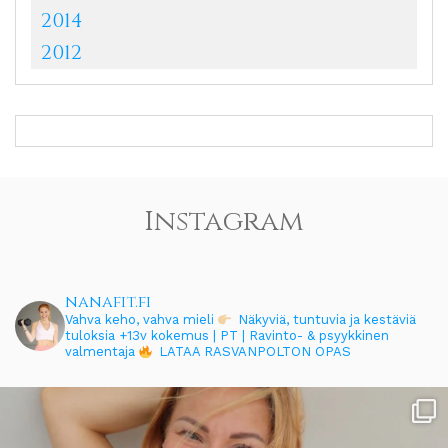
2014
2012
Instagram
nanafit.fi
Vahva keho, vahva mieli
Näkyviä, tuntuvia ja kestäviä
tuloksia
+13v kokemus | PT | Ravinto- & psyykkinen
valmentaja
LATAA RASVANPOLTON OPAS