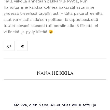
Tällä viikolla annetaan pakkarille kyytiä, kun
harjoitamme kaikkia kolmea pakaralihastamme
yhdessä treenissä tappiin asti – tällä pakaratreenillä
saat varmasti sellaisen poltteen takapuoleesi, että
luulet olevasi oikeasti tuli persiin alla! 5 liikettä, ei
välineitä, ja pylly kiittää
NANA HEIKKILÄ
Moikka, olen Nana, 43-vuotias koulutettu ja