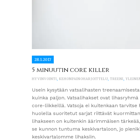
28.1.2017
5 minuutin core killer
HYVINVOINTI
,
KEHONPAINOHARJOITTELU
,
TREENI
,
YLEINE
Usein kysytään vatsalihasten treenaamisesta ja
kuinka paljon. Vatsalihakset ovat lihasryhmä
core-liikkeillä. Vatsoja ei kuitenkaan tarvit
huolella suoritetut sarjat riittävät kuormi
lihakseen on kuitenkin äärimmäisen tärkeää, 
se kunnon tuntuma keskivartaloon, jo pienik
keskivartalomme lihaksiin.