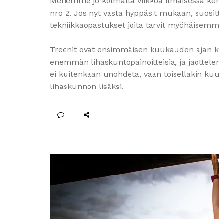
Menemme jo kolmatta viikkoa ilmaisessa ke
nro 2. Jos nyt vasta hyppäsit mukaan, suositt
tekniikkaopastukset joita tarvit myöhäisemmis
Treenit ovat ensimmäisen kuukauden ajan kok
enemmän lihaskuntopainoitteisia, ja jaottele
ei kuitenkaan unohdeta, vaan toisellakin kuu
lihaskunnon lisäksi.