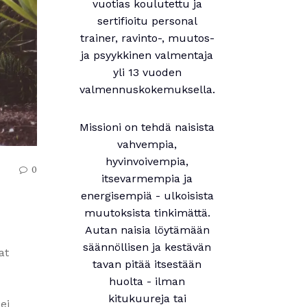
vuotias koulutettu ja
sertifioitu personal
trainer, ravinto-, muutos-
ja psyykkinen valmentaja
yli 13 vuoden
valmennuskokemuksella.
Missioni on tehdä naisista
vahvempia,
hyvinvoivempia,
0
itsevarmempia ja
energisempiä - ulkoisista
muutoksista tinkimättä.
Autan naisia löytämään
säännöllisen ja kestävän
at
tavan pitää itsestään
huolta - ilman
kitukuureja tai
ei