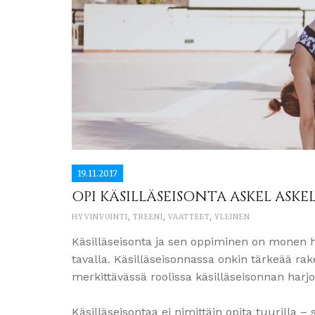
19.11.2017
OPI KÄSILLÄSEISONTA ASKEL ASKEL
HYVINVOINTI
,
TREENI
,
VAATTEET
,
YLEINEN
Käsilläseisonta ja sen oppiminen on monen h
tavalla. Käsilläseisonnassa onkin tärkeää rak
merkittävässä roolissa käsilläseisonnan harjo
Käsilläseisontaa ei nimittäin opita tuurilla – 