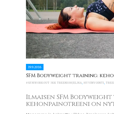
19.9.2016
SFM Bodyweight training: keho
#SFMWORKOUT 3KK TREENIOHJELMA
,
HYVINVOINTI
,
TREE
Ilmaisen SFM Bodyweight
kehonpainotreeni on nyt