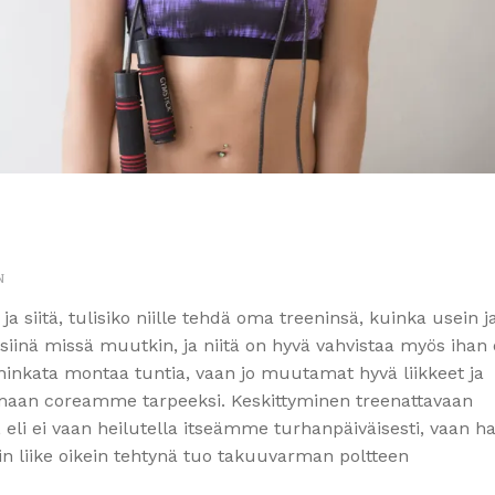
N
 siitä, tulisiko niille tehdä oma treeninsä, kuinka usein j
 siinä missä muutkin, ja niitä on hyvä vahvistaa myös ihan 
se hinkata montaa tuntia, vaan jo muutamat hyvä liikkeet ja
ttamaan coreamme tarpeeksi. Keskittyminen treenattavaan
eli ei vaan heilutella itseämme turhanpäiväisesti, vaan h
in liike oikein tehtynä tuo takuuvarman poltteen