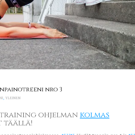
npainotreeni nro 3
NI
,
YLEINEN
 training ohjelman
kolmas
 täällä!