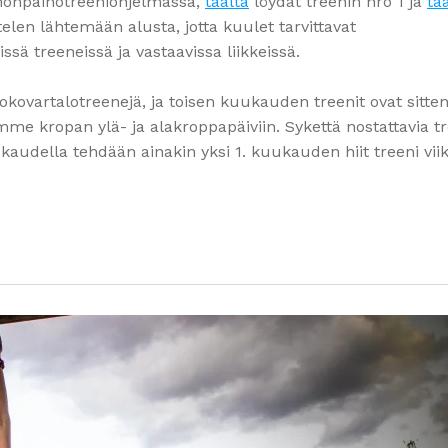
honpainotreeniohjelmassa,
täältä
löydät treenin nro 1 ja
tä
elen lähtemään alusta, jotta kuulet tarvittavat
sä treeneissä ja vastaavissa liikkeissä.
ovartalotreenejä, ja toisen kuukauden treenit ovat sitte
mme kropan ylä- ja alakroppapäiviin. Sykettä nostattavia t
kaudella tehdään ainakin yksi 1. kuukauden hiit treeni vii