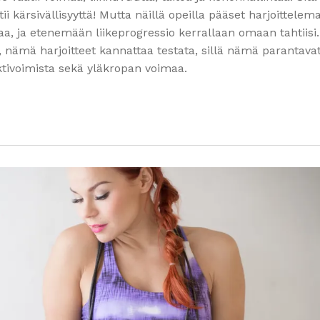
i kärsivällisyyttä! Mutta näillä opeilla pääset harjoittelem
taa, ja etenemään liikeprogressio kerrallaan omaan tahtiisi.
i, nämä harjoitteet kannattaa testata, sillä nämä parantava
ktivoimista sekä yläkropan voimaa.