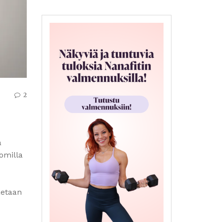
2
a
omilla
aetaan