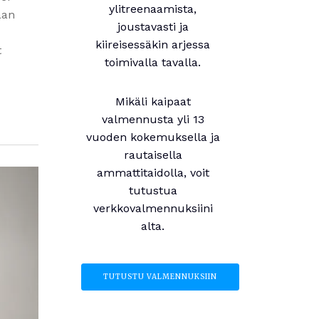
ylitreenaamista,
aan
joustavasti ja
kiireisessäkin arjessa
t
toimivalla tavalla.
Mikäli kaipaat
valmennusta yli 13
vuoden kokemuksella ja
rautaisella
ammattitaidolla, voit
tutustua
verkkovalmennuksiini
alta.
TUTUSTU VALMENNUKSIIN