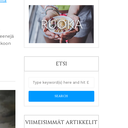
ältä
n
reenejä
kkoon
ETSI
VIIMEISIMMÄT ARTIKKELIT