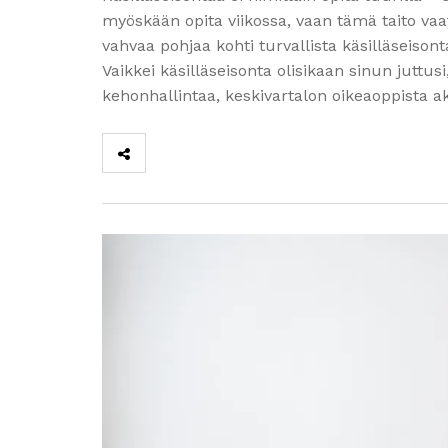
myöskään opita viikossa, vaan tämä taito vaati
vahvaa pohjaa kohti turvallista käsilläseison
Vaikkei käsilläseisonta olisikaan sinun juttus
kehonhallintaa, keskivartalon oikeaoppista a