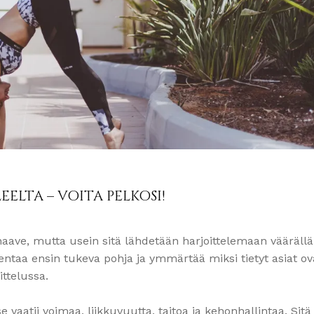
EELTA – VOITA PELKOSI!
aave, mutta usein sitä lähdetään harjoittelemaan väärällä
entaa ensin tukeva pohja ja ymmärtää miksi tietyt asiat ov
ittelussa.
se vaatii voimaa, liikkuvuutta, taitoa ja kehonhallintaa. Sitä 