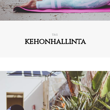
TAG
kehonhallinta