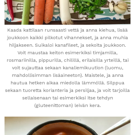
Kaada kattilaan runsaasti vettä ja anna kiehua, lisää
joukkoon kaikki pilkotut vihannekset, ja anna muhia
hiljakseen. Suikaloi kanafileet, ja sekoita joukkoon.
Voit maustaa keiton esimerkiksi timjamilla,
rosmariinilla, pippurilla, chilillä, erilaisilla yrteillä, tai
voit sujauttaa sekaan kanaliemikuution (luomu,
mahdollisimman lisäaineeton). Maistele, ja anna
hautua hetken aikaa miedolla lämmöllä. Silppua
sekaan tuoretta korianteria ja persiljaa, ja voit tarjoilla
sellaisenaan tai esimerkiksi itse tehdyn
(gluteenittoman) leivän kera.