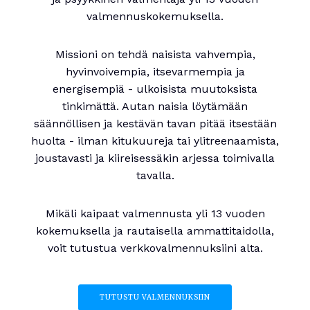
valmennuskokemuksella.
Missioni on tehdä naisista vahvempia,
hyvinvoivempia, itsevarmempia ja
energisempiä - ulkoisista muutoksista
tinkimättä. Autan naisia löytämään
säännöllisen ja kestävän tavan pitää itsestään
huolta - ilman kitukuureja tai ylitreenaamista,
joustavasti ja kiireisessäkin arjessa toimivalla
tavalla.
Mikäli kaipaat valmennusta yli 13 vuoden
kokemuksella ja rautaisella ammattitaidolla,
voit tutustua verkkovalmennuksiini alta.
TUTUSTU VALMENNUKSIIN