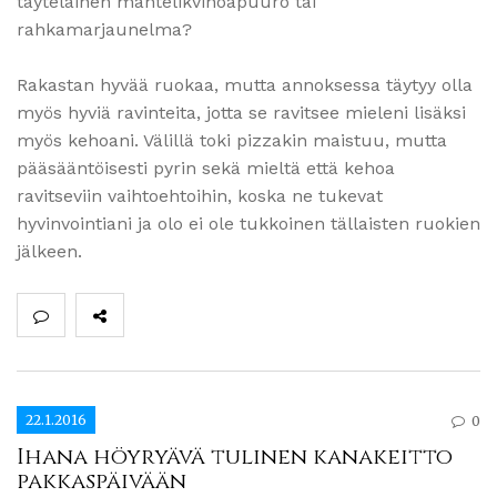
täyteläinen mantelikvinoapuuro tai
rahkamarjaunelma?
Rakastan hyvää ruokaa, mutta annoksessa täytyy olla
myös hyviä ravinteita, jotta se ravitsee mieleni lisäksi
myös kehoani. Välillä toki pizzakin maistuu, mutta
pääsääntöisesti pyrin sekä mieltä että kehoa
ravitseviin vaihtoehtoihin, koska ne tukevat
hyvinvointiani ja olo ei ole tukkoinen tällaisten ruokien
jälkeen.
22.1.2016
0
Ihana höyryävä tulinen kanakeitto
pakkaspäivään