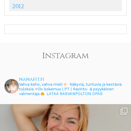
2012
Instagram
nanafit.fi
Vahva keho, vahva mieli
Näkyviä, tuntuvia ja kestäviä
tuloksia
+13v kokemus | PT | Ravinto- & psyykkinen
valmentaja
LATAA RASVANPOLTON OPAS