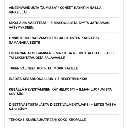
AINEENVAIHDUNTA ”JUMISSA”? KONEET KÄYNTIIN NÄILLÄ
VINKEILLÄ!
MIKSI AINA VÄSYTTÄÄ? – 5 MAHDOLLISTA SYYTÄ JATKUVAAN
VÄSYMYKSEEN.
ONNISTUUKO RASVANPOLTTO JA LIHASTEN KASVATUS
SAMANAIKAISESTI?
LIIKUNNAN ALOITTAMINEN – VINKIT JA NEUVOT ALOITTELIJALLE
TAI LIIKUNTATAUOLTA PALAAVALLE
TREENIVÄLINEET KOTI- TAI MÖKKISALILLE
IDEOITA KESÄRUOKAILUUN + 3 RESEPTIVINKKIÄ
KESÄLLÄ KEVENTÄMINEN KÄY HELPOSTI – ILMAN LUOPUMISTA
MISTÄÄN!
DIEETTIVASTUSTAJASTA DIEETTIVALMENTAJAKSI – MITEN TÄSSÄ
NÄIN KÄVI?
TEHOKAS KUMINAUHATREENI KOKO KROPALLE