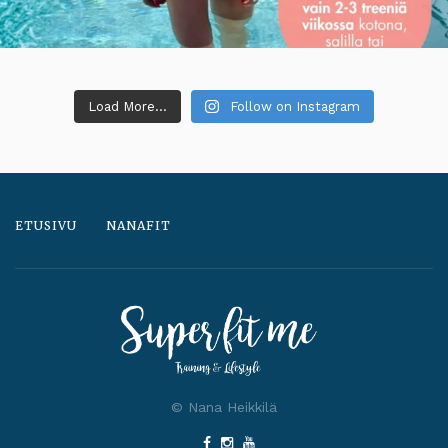
Load More...
Follow on Instagram
ETUSIVU
NANAFIT
© Nana Heikkilä