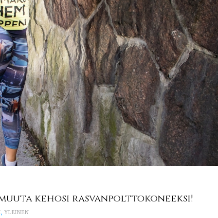
 muuta kehosi rasvanpolttokoneeksi!
I
,
YLEINEN