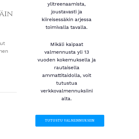
ylitreenaamista,
täin
joustavasti ja
kiireisessäkin arjessa
toimivalla tavalla.
lut
Mikäli kaipaat
enen
valmennusta yli 13
vuoden kokemuksella ja
rautaisella
ammattitaidolla, voit
tutustua
verkkovalmennuksiini
alta.
TUTUSTU VALMENNUKSIIN