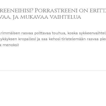
reeneihisi? Porrastreeni on erit
vaa, ja mukavaa vaihtelua
 äärimmäisen rasvaa polttavaa touhua, koska sykkeenvaihte
ykäyksen kropallesi ja saa kehosi tiristelemään rasvaa pi
ja menoksi!