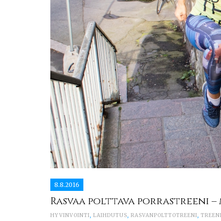
8.8.2016
Rasvaa polttava porrastreeni –
HYVINVOINTI
,
LAIHDUTUS
,
RASVANPOLTTOTREENI
,
TREEN