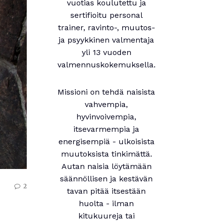
vuotias koulutettu ja
sertifioitu personal
trainer, ravinto-, muutos-
ja psyykkinen valmentaja
yli 13 vuoden
valmennuskokemuksella.
Missioni on tehdä naisista
vahvempia,
hyvinvoivempia,
itsevarmempia ja
energisempiä - ulkoisista
muutoksista tinkimättä.
Autan naisia löytämään
säännöllisen ja kestävän
2
tavan pitää itsestään
huolta - ilman
kitukuureja tai