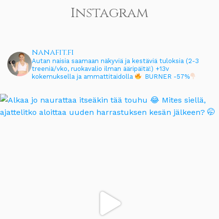
Instagram
nanafit.fi
Autan naisia saamaan näkyviä ja kestäviä tuloksia (2-3
treeniä/vko, ruokavalio ilman ääripäitä!)
+13v
kokemuksella ja ammattitaidolla
BURNER -57%