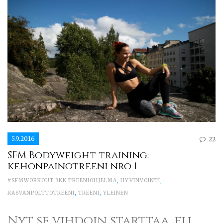
5.9.2016
22
SFM Bodyweight training:
kehonpainotreeni nro 1
#SFMWORKOUT 3KK TREENIOHJELMA
,
HYVINVOINTI
,
RASVANPOLTTOTREENI
,
TREENI
,
YLEINEN
Nyt se vihdoin starttaa, eli