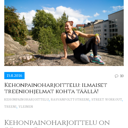
15.8.2016
10
Kehonpainoharjoittelu: ilmaiset
treeniohjelmat kohta täällä!
KEHONPAINOHARJOITTELU
,
RASVANPOLTTOTREENI
,
STREET WORKOUT
,
TREENI
,
YLEINEN
Kehonpainoharjoittelu on