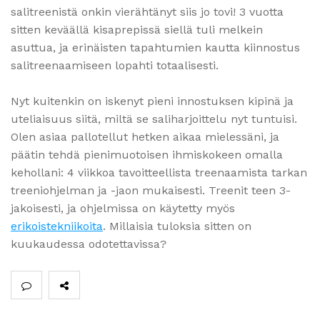
salitreenistä onkin vierähtänyt siis jo tovi! 3 vuotta
sitten keväällä kisaprepissä siellä tuli melkein
asuttua, ja erinäisten tapahtumien kautta kiinnostus
salitreenaamiseen lopahti totaalisesti.
Nyt kuitenkin on iskenyt pieni innostuksen kipinä ja
uteliaisuus siitä, miltä se saliharjoittelu nyt tuntuisi.
Olen asiaa pallotellut hetken aikaa mielessäni, ja
päätin tehdä pienimuotoisen ihmiskokeen omalla
kehollani: 4 viikkoa tavoitteellista treenaamista tarkan
treeniohjelman ja -jaon mukaisesti. Treenit teen 3-
jakoisesti, ja ohjelmissa on käytetty myös
erikoistekniikoita
. Millaisia tuloksia sitten on
kuukaudessa odotettavissa?