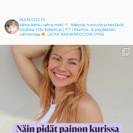
nanafit.fi
Vahva keho, vahva mieli
Näkyviä, tuntuvia ja kestäviä
tuloksia
+13v kokemus | PT | Ravinto- & psyykkinen
valmentaja
LATAA RASVANPOLTON OPAS