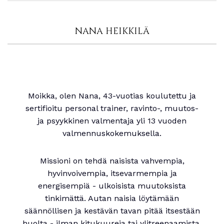
NANA HEIKKILÄ
Moikka, olen Nana, 43-vuotias koulutettu ja
sertifioitu personal trainer, ravinto-, muutos-
ja psyykkinen valmentaja yli 13 vuoden
valmennuskokemuksella.
Missioni on tehdä naisista vahvempia,
hyvinvoivempia, itsevarmempia ja
energisempiä - ulkoisista muutoksista
tinkimättä. Autan naisia löytämään
säännöllisen ja kestävän tavan pitää itsestään
huolta - ilman kitukuureja tai ylitreenaamista,