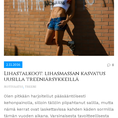
2.11.2016
8
Lihastalkoot: lihasmassan kasvatus
uusilla treeniärsykkeillä
MOTIVAATIO
,
TREENI
Olen pitkään harjoitellut pääsääntöisesti
kehonpainolla, silloin tällöin piipahtanut salilla, mutta
nämä kerrat ovat laskettavissa kahden käden sormilla
tämän vuoden aikana. Varsinaisesta tavoitteellisesta