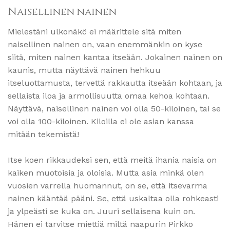
Naisellinen nainen
Mielestäni ulkonäkö ei määrittele sitä miten
naisellinen nainen on, vaan enemmänkin on kyse
siitä, miten nainen kantaa itseään. Jokainen nainen on
kaunis, mutta näyttävä nainen hehkuu
itseluottamusta, tervettä rakkautta itseään kohtaan, ja
sellaista iloa ja armollisuutta omaa kehoa kohtaan.
Näyttävä, naisellinen nainen voi olla 50-kiloinen, tai se
voi olla 100-kiloinen. Kiloilla ei ole asian kanssa
mitään tekemistä!
Itse koen rikkaudeksi sen, että meitä ihania naisia on
kaiken muotoisia ja oloisia. Mutta asia minkä olen
vuosien varrella huomannut, on se, että itsevarma
nainen kääntää pääni. Se, että uskaltaa olla rohkeasti
ja ylpeästi se kuka on. Juuri sellaisena kuin on.
Hänen ei tarvitse miettiä miltä naapurin Pirkko