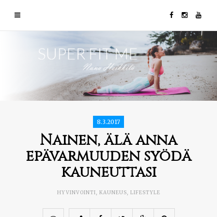
8.3.2017
Nainen, älä anna
epävarmuuden syödä
kauneuttasi
HYVINVOINTI
,
KAUNEUS
,
LIFESTYLE