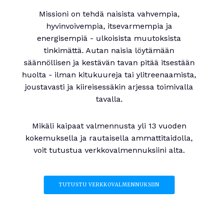
Missioni on tehdä naisista vahvempia,
hyvinvoivempia, itsevarmempia ja
energisempiä - ulkoisista muutoksista
tinkimättä. Autan naisia löytämään
säännöllisen ja kestävän tavan pitää itsestään
huolta - ilman kitukuureja tai ylitreenaamista,
joustavasti ja kiireisessäkin arjessa toimivalla
tavalla.
Mikäli kaipaat valmennusta yli 13 vuoden
kokemuksella ja rautaisella ammattitaidolla,
voit tutustua verkkovalmennuksiini alta.
TUTUSTU VERKKOVALMENNUKSIIN