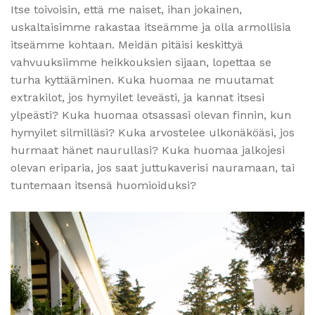
Itse toivoisin, että me naiset, ihan jokainen,
uskaltaisimme rakastaa itseämme ja olla armollisia
itseämme kohtaan. Meidän pitäisi keskittyä
vahvuuksiimme heikkouksien sijaan, lopettaa se
turha kyttääminen. Kuka huomaa ne muutamat
extrakilot, jos hymyilet leveästi, ja kannat itsesi
ylpeästi? Kuka huomaa otsassasi olevan finnin, kun
hymyilet silmilläsi? Kuka arvostelee ulkonäköäsi, jos
hurmaat hänet naurullasi? Kuka huomaa jalkojesi
olevan eriparia, jos saat juttukaverisi nauramaan, tai
tuntemaan itsensä huomioiduksi?