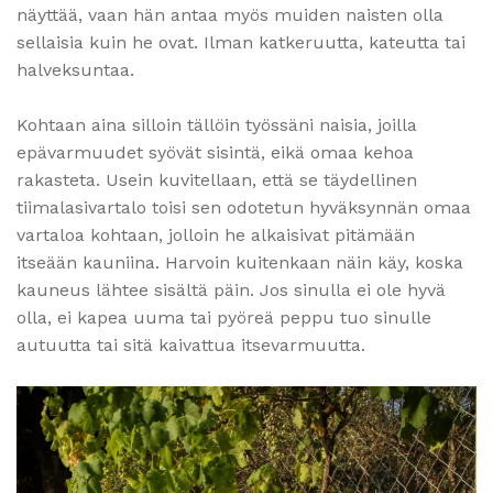
näyttää, vaan hän antaa myös muiden naisten olla
sellaisia kuin he ovat. Ilman katkeruutta, kateutta tai
halveksuntaa.
Kohtaan aina silloin tällöin työssäni naisia, joilla
epävarmuudet syövät sisintä, eikä omaa kehoa
rakasteta. Usein kuvitellaan, että se täydellinen
tiimalasivartalo toisi sen odotetun hyväksynnän omaa
vartaloa kohtaan, jolloin he alkaisivat pitämään
itseään kauniina. Harvoin kuitenkaan näin käy, koska
kauneus lähtee sisältä päin. Jos sinulla ei ole hyvä
olla, ei kapea uuma tai pyöreä peppu tuo sinulle
autuutta tai sitä kaivattua itsevarmuutta.