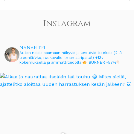
Instagram
nanafit.fi
Autan naisia saamaan näkyviä ja kestäviä tuloksia (2-3
treeniä/vko, ruokavalio ilman ääripäitä!)
+13v
kokemuksella ja ammattitaidolla
BURNER -57%