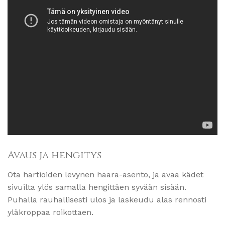
Avaus ja hengitys
Ota hartioiden levynen haara-asento, ja avaa kädet
sivuilta ylös samalla hengittäen syvään sisään.
Puhalla rauhallisesti ulos ja laskeudu alas rennosti
yläkroppaa roikottaen.