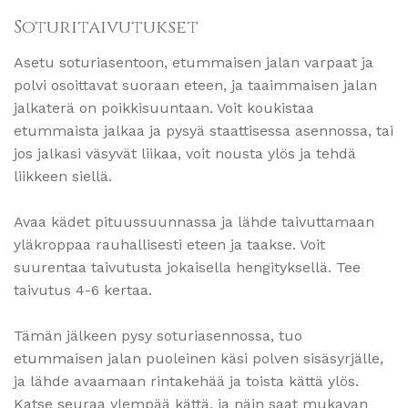
Soturitaivutukset
Asetu soturiasentoon, etummaisen jalan varpaat ja
polvi osoittavat suoraan eteen, ja taaimmaisen jalan
jalkaterä on poikkisuuntaan. Voit koukistaa
etummaista jalkaa ja pysyä staattisessa asennossa, tai
jos jalkasi väsyvät liikaa, voit nousta ylös ja tehdä
liikkeen siellä.
Avaa kädet pituussuunnassa ja lähde taivuttamaan
yläkroppaa rauhallisesti eteen ja taakse. Voit
suurentaa taivutusta jokaisella hengityksellä. Tee
taivutus 4-6 kertaa.
Tämän jälkeen pysy soturiasennossa, tuo
etummaisen jalan puoleinen käsi polven sisäsyrjälle,
ja lähde avaamaan rintakehää ja toista kättä ylös.
Katse seuraa ylempää kättä, ja näin saat mukavan