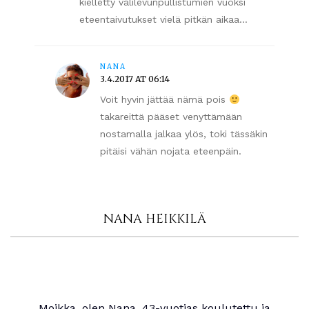
kielletty välilevunpullistumien vuoksi
eteentaivutukset vielä pitkän aikaa…
NANA
3.4.2017 AT 06:14
Voit hyvin jättää nämä pois
takareittä pääset venyttämään
nostamalla jalkaa ylös, toki tässäkin
pitäisi vähän nojata eteenpäin.
NANA HEIKKILÄ
Moikka, olen Nana, 43-vuotias koulutettu ja