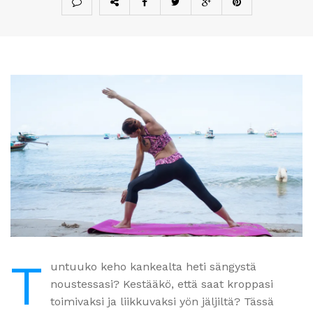
T
untuuko keho kankealta heti sängystä
noustessasi? Kestääkö, että saat kroppasi
toimivaksi ja liikkuvaksi yön jäljiltä? Tässä