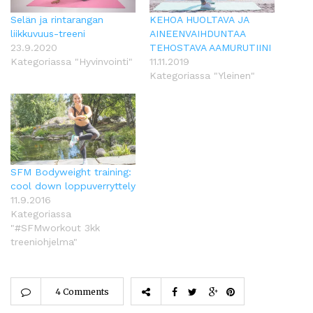
Selän ja rintarangan
KEHOA HUOLTAVA JA
liikkuvuus-treeni
AINEENVAIHDUNTAA
23.9.2020
TEHOSTAVA AAMURUTIINI
Kategoriassa "Hyvinvointi"
11.11.2019
Kategoriassa "Yleinen"
SFM Bodyweight training:
cool down loppuverryttely
11.9.2016
Kategoriassa
"#SFMworkout 3kk
treeniohjelma"
4 Comments