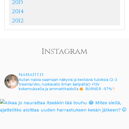
2015
2014
2012
Instagram
nanafit.fi
Autan naisia saamaan näkyviä ja kestäviä tuloksia (2-3
treeniä/vko, ruokavalio ilman ääripäitä!)
+13v
kokemuksella ja ammattitaidolla
BURNER -57%