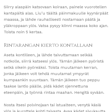
Siirry alaspäin katsovaan koiraan, painele vuorotellen
kantapäitä alas. Liu’u täältä päinmakuulle kyynärpäät
maassa, ja lähde rauhallisesti nostamaan päätä ja
yläkroppaan ylös. Vatsa pysyy kiinni maassa koko ajan.
Toista noin 5 kertaa.
Rintarangan kierto kontallaan
Aseta kontilleen, ja lähde taivuttamaan selkää
notkolle, siirrä katseesi ylös. Tämän jälkeen pyöristä
selkä oikein pyöreäksi. Toista muutaman kerran,
jonka jälkeen voit tehdä muutamat ympyrät
kumpaankin suuntaan. Tämän jälkeen tuo peppu
taakse lantio päälle, pidä kädet ojennettuna
eteenpäin, ja työnnä rintaa maahan. Hengitä syvään.
Nosta itsesi polvinojaan tai istualteen, venytä käsiä
ylös ja kurottele kohti taivasta. Avaa kädet sivukautta,