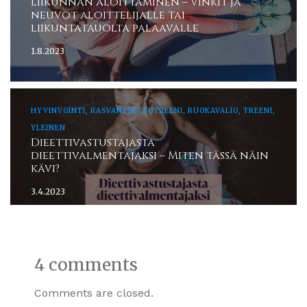
Liikunnan aloittaminen – vinkit ja
neuvot aloittelijalle tai
liikuntatauolta palaavalle
1.8.2023
HYVINVOINTI, RASVANPOLTTOTREENI, RUOKAVALIO, TREENI,
YLEINEN
Dieettivastustajasta
dieettivalmentajaksi – Miten tässä näin
kävi?
3.4.2023
4 comments
Comments are closed.