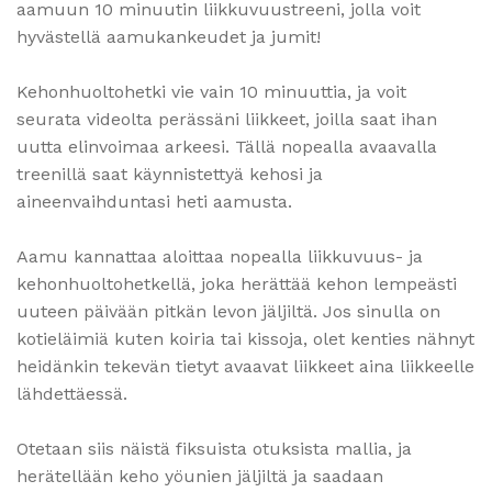
aamuun 10 minuutin liikkuvuustreeni, jolla voit
hyvästellä aamukankeudet ja jumit!
Kehonhuoltohetki vie vain 10 minuuttia, ja voit
seurata videolta perässäni liikkeet, joilla saat ihan
uutta elinvoimaa arkeesi. Tällä nopealla avaavalla
treenillä saat käynnistettyä kehosi ja
aineenvaihduntasi heti aamusta.
Aamu kannattaa aloittaa nopealla liikkuvuus- ja
kehonhuoltohetkellä, joka herättää kehon lempeästi
uuteen päivään pitkän levon jäljiltä. Jos sinulla on
kotieläimiä kuten koiria tai kissoja, olet kenties nähnyt
heidänkin tekevän tietyt avaavat liikkeet aina liikkeelle
lähdettäessä.
Otetaan siis näistä fiksuista otuksista mallia, ja
herätellään keho yöunien jäljiltä ja saadaan