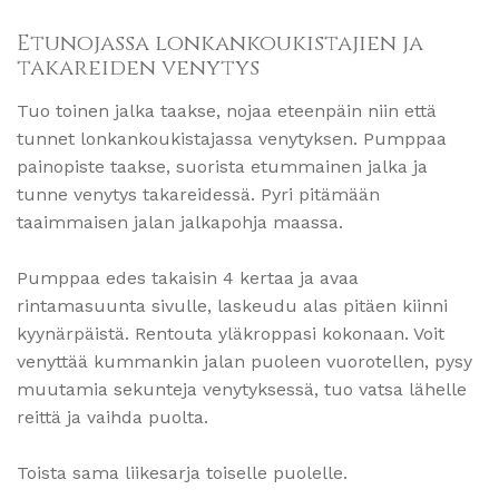
Etunojassa lonkankoukistajien ja
takareiden venytys
Tuo toinen jalka taakse, nojaa eteenpäin niin että
tunnet lonkankoukistajassa venytyksen. Pumppaa
painopiste taakse, suorista etummainen jalka ja
tunne venytys takareidessä. Pyri pitämään
taaimmaisen jalan jalkapohja maassa.
Pumppaa edes takaisin 4 kertaa ja avaa
rintamasuunta sivulle, laskeudu alas pitäen kiinni
kyynärpäistä. Rentouta yläkroppasi kokonaan. Voit
venyttää kummankin jalan puoleen vuorotellen, pysy
muutamia sekunteja venytyksessä, tuo vatsa lähelle
reittä ja vaihda puolta.
Toista sama liikesarja toiselle puolelle.