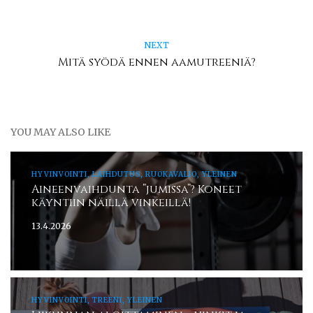
NEXT
Mitä syödä ennen aamutreeniä?
YOU MAY ALSO LIKE
HYVINVOINTI, LAIHDUTUS, RUOKAVALIO, YLEINEN
Aineenvaihdunta ”jumissa”? Koneet
käyntiin näillä vinkeillä!
13.4.2026
HYVINVOINTI, TREENI, YLEINEN