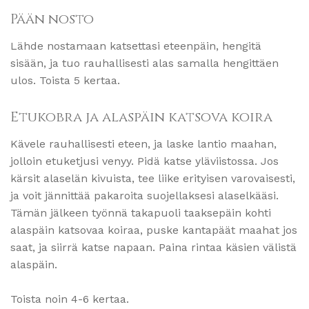
Pään nosto
Lähde nostamaan katsettasi eteenpäin, hengitä
sisään, ja tuo rauhallisesti alas samalla hengittäen
ulos. Toista 5 kertaa.
Etukobra ja alaspäin katsova koira
Kävele rauhallisesti eteen, ja laske lantio maahan,
jolloin etuketjusi venyy. Pidä katse yläviistossa. Jos
kärsit alaselän kivuista, tee liike erityisen varovaisesti,
ja voit jännittää pakaroita suojellaksesi alaselkääsi.
Tämän jälkeen työnnä takapuoli taaksepäin kohti
alaspäin katsovaa koiraa, puske kantapäät maahat jos
saat, ja siirrä katse napaan. Paina rintaa käsien välistä
alaspäin.
Toista noin 4-6 kertaa.