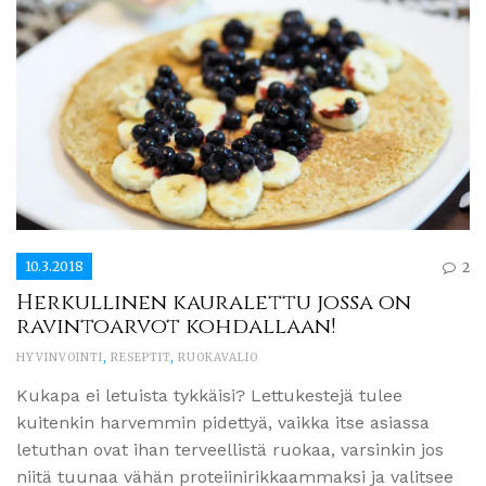
10.3.2018
2
Herkullinen kauralettu jossa on
ravintoarvot kohdallaan!
HYVINVOINTI
,
RESEPTIT
,
RUOKAVALIO
Kukapa ei letuista tykkäisi? Lettukestejä tulee
kuitenkin harvemmin pidettyä, vaikka itse asiassa
letuthan ovat ihan terveellistä ruokaa, varsinkin jos
niitä tuunaa vähän proteiinirikkaammaksi ja valitsee