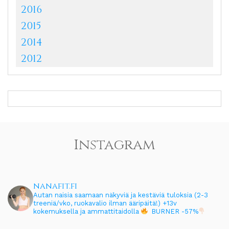
2016
2015
2014
2012
Instagram
nanafit.fi
Autan naisia saamaan näkyviä ja kestäviä tuloksia (2-3
treeniä/vko, ruokavalio ilman ääripäitä!)
+13v
kokemuksella ja ammattitaidolla
BURNER -57%