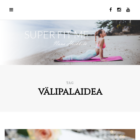
TAG
välipalaidea