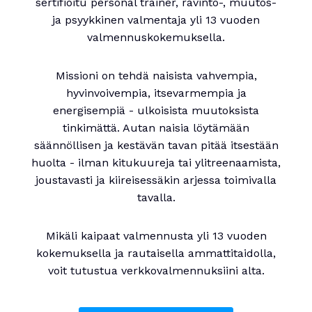
sertifioitu personal trainer, ravinto-, muutos-
ja psyykkinen valmentaja yli 13 vuoden
valmennuskokemuksella.
Missioni on tehdä naisista vahvempia,
hyvinvoivempia, itsevarmempia ja
energisempiä - ulkoisista muutoksista
tinkimättä. Autan naisia löytämään
säännöllisen ja kestävän tavan pitää itsestään
huolta - ilman kitukuureja tai ylitreenaamista,
joustavasti ja kiireisessäkin arjessa toimivalla
tavalla.
Mikäli kaipaat valmennusta yli 13 vuoden
kokemuksella ja rautaisella ammattitaidolla,
voit tutustua verkkovalmennuksiini alta.