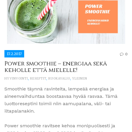
17.2.2017
0
Power smoothie – energiaa sekä
keholle että mielelle!
HYVINVOINTI
,
RESEPTIT
,
RUOKAVALIO
,
YLEINEN
Smoothie täynnä ravinteita, lempeää energiaa ja
aineenvaihduntaa boostaavaa hyvää rasvaa. Tämä
luottoreseptini toimii niin aamupalana, väli- tai
iltapalanakin.
Power smoothie ravitsee kehoa monipuolisesti ja