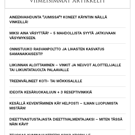
VIIMEISIMMÄT ARTIKKELIT
AINEENVAIHDUNTA ”JUMISSA”? KONEET KÄYNTIIN NÄILLÄ
VINKEILLÄ!
MIKSI AINA VÄSYTTÄÄ? – 5 MAHDOLLISTA SYYTÄ JATKUVAAN
VÄSYMYKSEEN.
ONNISTUUKO RASVANPOLTTO JA LIHASTEN KASVATUS
SAMANAIKAISESTI?
LIIKUNNAN ALOITTAMINEN – VINKIT JA NEUVOT ALOITTELIJALLE
TAI LIIKUNTATAUOLTA PALAAVALLE
TREENIVÄLINEET KOTI- TAI MÖKKISALILLE
IDEOITA KESÄRUOKAILUUN + 3 RESEPTIVINKKIÄ
KESÄLLÄ KEVENTÄMINEN KÄY HELPOSTI – ILMAN LUOPUMISTA
MISTÄÄN!
DIEETTIVASTUSTAJASTA DIEETTIVALMENTAJAKSI – MITEN TÄSSÄ
NÄIN KÄVI?