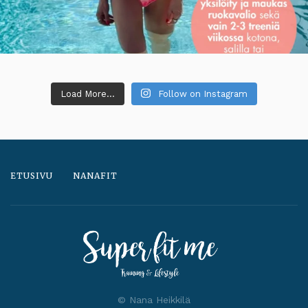
Load More...
Follow on Instagram
ETUSIVU
NANAFIT
© Nana Heikkilä