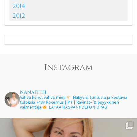
2014
2012
Instagram
nanafit.fi
Vahva keho, vahva mieli
Näkyviä, tuntuvia ja kestäviä
tuloksia
+13v kokemus | PT | Ravinto- & psyykkinen
valmentaja
LATAA RASVANPOLTON OPAS