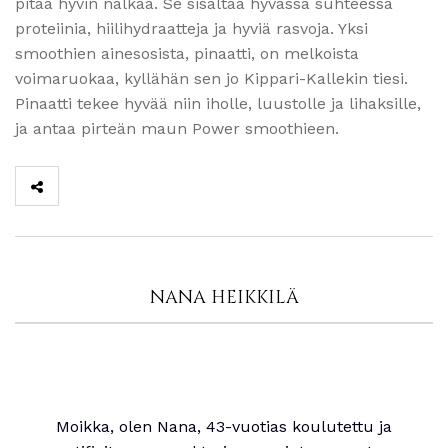
pitää hyvin nälkää. Se sisältää hyvässä suhteessa
proteiinia, hiilihydraatteja ja hyviä rasvoja. Yksi
smoothien ainesosista, pinaatti, on melkoista
voimaruokaa, kyllähän sen jo Kippari-Kallekin tiesi.
Pinaatti tekee hyvää niin iholle, luustolle ja lihaksille,
ja antaa pirteän maun Power smoothieen.
NANA HEIKKILÄ
Moikka, olen Nana, 43-vuotias koulutettu ja