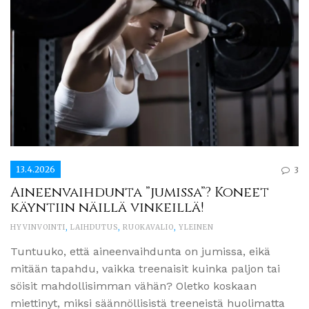
13.4.2026
3
Aineenvaihdunta ”jumissa”? Koneet
käyntiin näillä vinkeillä!
HYVINVOINTI
,
LAIHDUTUS
,
RUOKAVALIO
,
YLEINEN
Tuntuuko, että aineenvaihdunta on jumissa, eikä
mitään tapahdu, vaikka treenaisit kuinka paljon tai
söisit mahdollisimman vähän? Oletko koskaan
miettinyt, miksi säännöllisistä treeneistä huolimatta