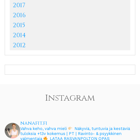
2017
2016
2015
2014
2012
Instagram
nanafit.fi
Vahva keho, vahva mieli
Näkyviä, tuntuvia ja kestäviä
tuloksia
+13v kokemus | PT | Ravinto- & psyykkinen
valmentaja
LATAA RASVANPOLTON OPAS