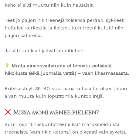
keho ei silti muutu niin kuin haluaisit?
Teet jo paljon hikitreenejä toisensa perään, sykkeet
huitelee korkealla ja iloitset, kun treeni kulutti niin
paljon kaloreita.
Ja silti tulokset jäävät puolitiehen.
Mutta aineenvaihdunta ei tehostu pelkästä
hikoilusta (eikä juomalla vettä) – vaan lihasmassasta.
Erityisesti yli 35–40-vuotiaana kehosi tarvitsee jotain
aivan muuta kuin loputtomia kuntopiirejä.
Missä moni menee pieleen?
Suuri osa “lihaskuntotreeneiksi” markkinoiduista
treeneistä (varsinkin kotona) on oikeasti vain sykettä