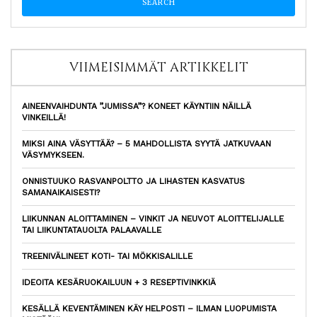
VIIMEISIMMÄT ARTIKKELIT
AINEENVAIHDUNTA ”JUMISSA”? KONEET KÄYNTIIN NÄILLÄ
VINKEILLÄ!
MIKSI AINA VÄSYTTÄÄ? – 5 MAHDOLLISTA SYYTÄ JATKUVAAN
VÄSYMYKSEEN.
ONNISTUUKO RASVANPOLTTO JA LIHASTEN KASVATUS
SAMANAIKAISESTI?
LIIKUNNAN ALOITTAMINEN – VINKIT JA NEUVOT ALOITTELIJALLE
TAI LIIKUNTATAUOLTA PALAAVALLE
TREENIVÄLINEET KOTI- TAI MÖKKISALILLE
IDEOITA KESÄRUOKAILUUN + 3 RESEPTIVINKKIÄ
KESÄLLÄ KEVENTÄMINEN KÄY HELPOSTI – ILMAN LUOPUMISTA