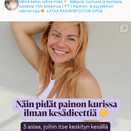
Vahva keho, vahva mieli
Näkyviä, tuntuvia ja kestäviä
tuloksia
+13v kokemus | PT | Ravinto- & psyykkinen
valmentaja
LATAA RASVANPOLTON OPAS