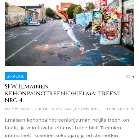
26.9.2016
4
SFW Ilmainen
kehonpainotreeniohjelma: treeni
nro 4
#SFMWORKOUT 3KK TREENIOHJELMA
,
HYVINVOINTI
,
TREENI
,
YLEINEN
Ilmaisen kehonpainotreeniohjelman neljäs treeni on
täällä, ja voin luvata, että nyt tulee hiki! Treenien
intensiteetti kovenee koko ajan, ja edistyneetkin