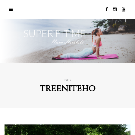
TAG
treeniteho