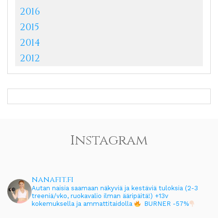
2016
2015
2014
2012
Instagram
nanafit.fi
Autan naisia saamaan näkyviä ja kestäviä tuloksia (2-3
treeniä/vko, ruokavalio ilman ääripäitä!)
+13v
kokemuksella ja ammattitaidolla
BURNER -57%