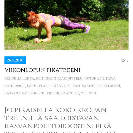
28.5.2016
5
Viikonlopun pikatreeni
KEHONHALLINTA
,
KEHONPAINOHARJOITTELU
,
KOTONA TEHTÄVÄ
KUNTOPIIRI
,
LAIHDUTUS
,
LEUANVETO
,
MOTIVAATIO
,
PEPPUTREENI
,
RASVANPOLTTOTREENI
,
TREENI
,
VAATTEET
,
YLEINEN
Jo pikaisella koko kropan
treenillä saa loistavan
rasvanpolttoboostin, eikä