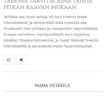
treeniä tarvitse aina tehdä
pitkän kaavan mukaan.
Vartissa saa hyvin tehoja irti kun treenin tekee
intensiivisesti, ja esimerkiksi tällä treenillä saa
mukavasti hien pintaan ja rasvapolton käynnistettyä.
Kroppa vahvistuu monipuolisesti, kun harjoitus
tehdään lihaskuntotreeninä, ja hypyt lisäävät treenin
intensiteettiä ja parantavat myös hapenottokykyä.
NANA HEIKKILÄ