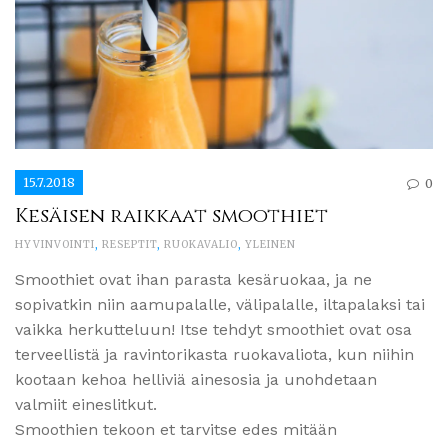
15.7.2018
0
Kesäisen raikkaat smoothiet
HYVINVOINTI
,
RESEPTIT
,
RUOKAVALIO
,
YLEINEN
Smoothiet ovat ihan parasta kesäruokaa, ja ne
sopivatkin niin aamupalalle, välipalalle, iltapalaksi tai
vaikka herkutteluun! Itse tehdyt smoothiet ovat osa
terveellistä ja ravintorikasta ruokavaliota, kun niihin
kootaan kehoa helliviä ainesosia ja unohdetaan
valmiit eineslitkut.
Smoothien tekoon et tarvitse edes mitään