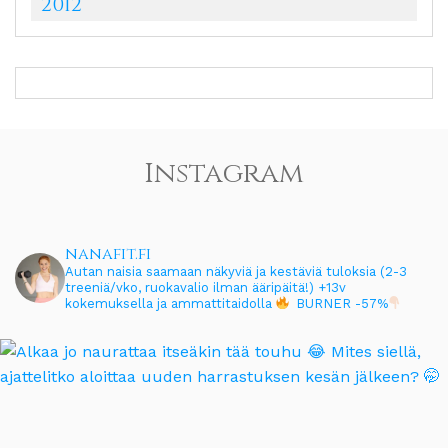
2012
Instagram
nanafit.fi
Autan naisia saamaan näkyviä ja kestäviä tuloksia (2-3
treeniä/vko, ruokavalio ilman ääripäitä!)
+13v
kokemuksella ja ammattitaidolla
BURNER -57%