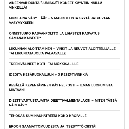
AINEENVAIHDUNTA ”JUMISSA”? KONEET KÄYNTIIN NÄILLÄ
VINKEILLÄ!
MIKSI AINA VÄSYTTÄÄ? – 5 MAHDOLLISTA SYYTÄ JATKUVAAN
VÄSYMYKSEEN.
ONNISTUUKO RASVANPOLTTO JA LIHASTEN KASVATUS
SAMANAIKAISESTI?
LIIKUNNAN ALOITTAMINEN – VINKIT JA NEUVOT ALOITTELIJALLE
TAI LIIKUNTATAUOLTA PALAAVALLE
TREENIVÄLINEET KOTI- TAI MÖKKISALILLE
IDEOITA KESÄRUOKAILUUN + 3 RESEPTIVINKKIÄ
KESÄLLÄ KEVENTÄMINEN KÄY HELPOSTI – ILMAN LUOPUMISTA
MISTÄÄN!
DIEETTIVASTUSTAJASTA DIEETTIVALMENTAJAKSI – MITEN TÄSSÄ
NÄIN KÄVI?
TEHOKAS KUMINAUHATREENI KOKO KROPALLE
EROON SAAMATTOMUUDESTA JA ITSESYYTÖKSISTÄ!