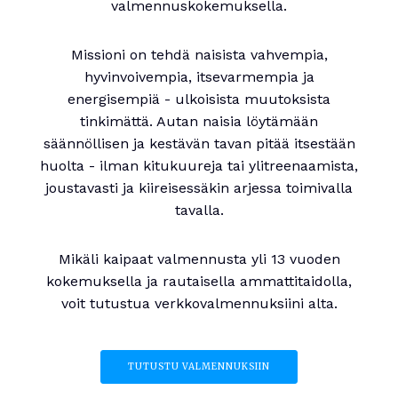
valmennuskokemuksella.
Missioni on tehdä naisista vahvempia,
hyvinvoivempia, itsevarmempia ja
energisempiä - ulkoisista muutoksista
tinkimättä. Autan naisia löytämään
säännöllisen ja kestävän tavan pitää itsestään
huolta - ilman kitukuureja tai ylitreenaamista,
joustavasti ja kiireisessäkin arjessa toimivalla
tavalla.
Mikäli kaipaat valmennusta yli 13 vuoden
kokemuksella ja rautaisella ammattitaidolla,
voit tutustua verkkovalmennuksiini alta.
TUTUSTU VALMENNUKSIIN