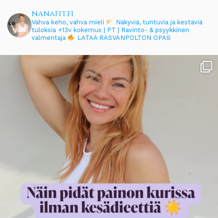
nanafit.fi
Vahva keho, vahva mieli
Näkyviä, tuntuvia ja kestäviä
tuloksia
+13v kokemus | PT | Ravinto- & psyykkinen
valmentaja
LATAA RASVANPOLTON OPAS