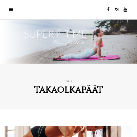
TAG
takaolkapäät