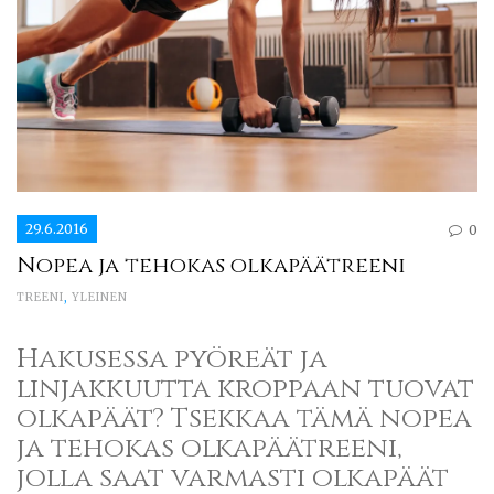
29.6.2016
0
Nopea ja tehokas olkapäätreeni
TREENI
,
YLEINEN
Hakusessa pyöreät ja
linjakkuutta kroppaan tuovat
olkapäät? Tsekkaa tämä nopea
ja tehokas olkapäätreeni,
jolla saat varmasti olkapäät