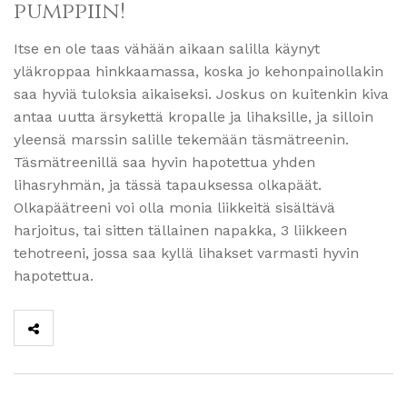
pumppiin!
Itse en ole taas vähään aikaan salilla käynyt
yläkroppaa hinkkaamassa, koska jo kehonpainollakin
saa hyviä tuloksia aikaiseksi. Joskus on kuitenkin kiva
antaa uutta ärsykettä kropalle ja lihaksille, ja silloin
yleensä marssin salille tekemään täsmätreenin.
Täsmätreenillä saa hyvin hapotettua yhden
lihasryhmän, ja tässä tapauksessa olkapäät.
Olkapäätreeni voi olla monia liikkeitä sisältävä
harjoitus, tai sitten tällainen napakka, 3 liikkeen
tehotreeni, jossa saa kyllä lihakset varmasti hyvin
hapotettua.