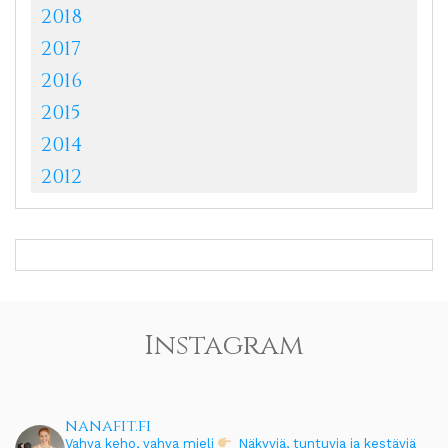
2018
2017
2016
2015
2014
2012
Instagram
nanafit.fi
Vahva keho, vahva mieli
Näkyviä, tuntuvia ja kestäviä