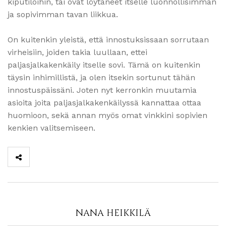
kiputiloihin, tai ovat löytäneet itselle luonnollisimman
ja sopivimman tavan liikkua.
On kuitenkin yleistä, että innostuksissaan sorrutaan
virheisiin, joiden takia luullaan, ettei
paljasjalkakenkäily itselle sovi. Tämä on kuitenkin
täysin inhimillistä, ja olen itsekin sortunut tähän
innostuspäissäni. Joten nyt kerronkin muutamia
asioita joita paljasjalkakenkäilyssä kannattaa ottaa
huomioon, sekä annan myös omat vinkkini sopivien
kenkien valitsemiseen.
NANA HEIKKILÄ