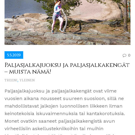
5.5.2019
0
Paljasjalkajuoksu ja paljasjalkakengät
– muista nämä!
TREENI
,
YLEINEN
Paljasjalkajuoksu ja paljasjalkakengät ovat viime
vuosien aikana nousseet suureen suosioon, sillä ne
mahdollistavat jalkojen luonnollisen liikkeen ilman
keinotekoisia iskuvaimennuksia tai kantakorotuksia.
Monet ovatkin saaneet paljasjalkakengistä avun
virheellisiin askellustekniikoihin tai muihin