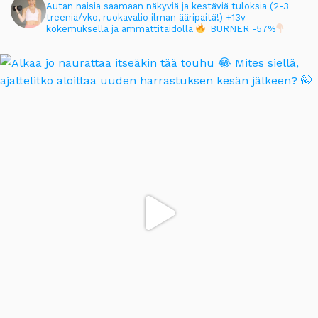
Autan naisia saamaan näkyviä ja kestäviä tuloksia (2-3
treeniä/vko, ruokavalio ilman ääripäitä!)
+13v
kokemuksella ja ammattitaidolla
BURNER -57%