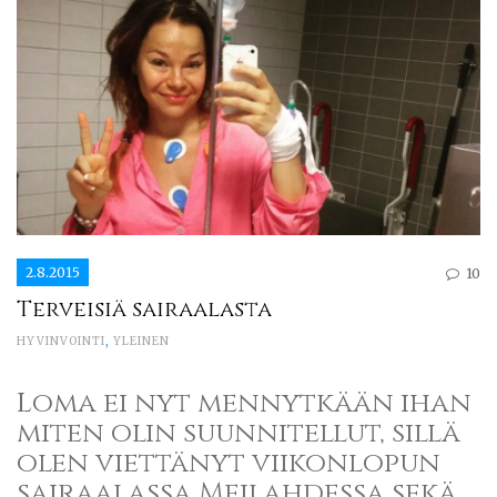
2.8.2015
10
Terveisiä sairaalasta
HYVINVOINTI
,
YLEINEN
Loma ei nyt mennytkään ihan
miten olin suunnitellut, sillä
olen viettänyt viikonlopun
sairaalassa Meilahdessa sekä