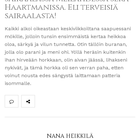
Haartmanissa. Eli terveisiä
sairaalasta!
Kaikki alkoi oikeastaan keskiviikkoiltana saapuessani
mökille, jolloin tunsin ensimmäistä kertaa heikkoa
oloa, särkyä ja vilun tunnetta. Otin tällöin buranan,
jolla olo parani ja meni ohi. Yöllä heräsin kuitenkin
ihan hirveään horkkaan, olin aivan jäässä, lihakseni
nykivät, ja tämä horkka oli sen verran paha, etten
voinut nousta edes sängystä laittamaan patteria
isommalle.
NANA HEIKKILÄ