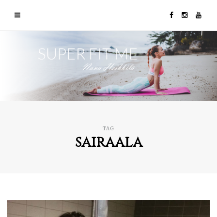
TAG
sairaala