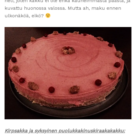
heti, joten kakku ei ole ehkä kauneimmasta päästä, ja
kuvattu huonossa valossa. Mutta ah, maku ennen
ulkonäköä, eikö?
Kirpsakka ja syksyinen puolukkakinuskiraakakakku: