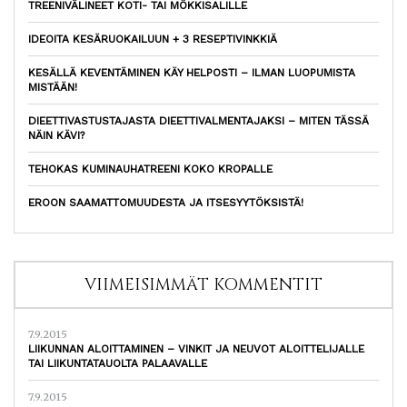
TREENIVÄLINEET KOTI- TAI MÖKKISALILLE
IDEOITA KESÄRUOKAILUUN + 3 RESEPTIVINKKIÄ
KESÄLLÄ KEVENTÄMINEN KÄY HELPOSTI – ILMAN LUOPUMISTA
MISTÄÄN!
DIEETTIVASTUSTAJASTA DIEETTIVALMENTAJAKSI – MITEN TÄSSÄ
NÄIN KÄVI?
TEHOKAS KUMINAUHATREENI KOKO KROPALLE
EROON SAAMATTOMUUDESTA JA ITSESYYTÖKSISTÄ!
VIIMEISIMMÄT KOMMENTIT
7.9.2015
LIIKUNNAN ALOITTAMINEN – VINKIT JA NEUVOT ALOITTELIJALLE
TAI LIIKUNTATAUOLTA PALAAVALLE
7.9.2015