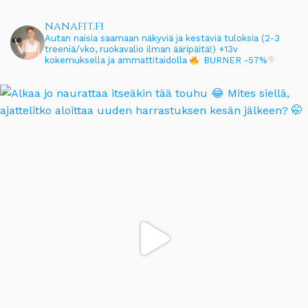
nanafit.fi
Autan naisia saamaan näkyviä ja kestäviä tuloksia (2-3
treeniä/vko, ruokavalio ilman ääripäitä!)
+13v
kokemuksella ja ammattitaidolla
BURNER -57%