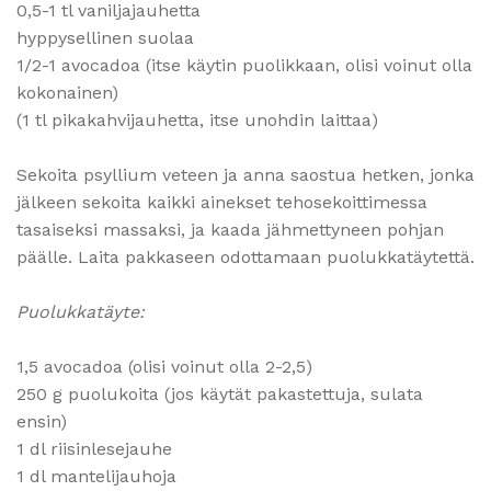
0,5-1 tl vaniljajauhetta
hyppysellinen suolaa
1/2-1 avocadoa (itse käytin puolikkaan, olisi voinut olla
kokonainen)
(1 tl pikakahvijauhetta, itse unohdin laittaa)
Sekoita psyllium veteen ja anna saostua hetken, jonka
jälkeen sekoita kaikki ainekset tehosekoittimessa
tasaiseksi massaksi, ja kaada jähmettyneen pohjan
päälle. Laita pakkaseen odottamaan puolukkatäytettä.
Puolukkatäyte:
1,5 avocadoa (olisi voinut olla 2-2,5)
250 g puolukoita (jos käytät pakastettuja, sulata
ensin)
1 dl riisinlesejauhe
1 dl mantelijauhoja