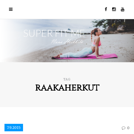
TAG
raakaherkut
7.9.2015
0