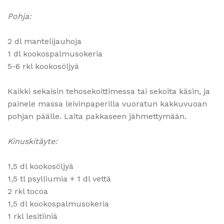
Pohja:
2 dl mantelijauhoja
1 dl kookospalmusokeria
5-6 rkl kookosöljyä
Kaikki sekaisin tehosekoittimessa tai sekoita käsin, ja
painele massa leivinpaperilla vuoratun kakkuvuoan
pohjan päälle. Laita pakkaseen jähmettymään.
Kinuskitäyte:
1,5 dl kookosöljyä
1,5 tl psylliumia + 1 dl vettä
2 rkl tocoa
1,5 dl kookospalmusokeria
1 rkl lesitiiniä