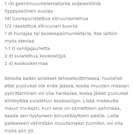
1 rkl geenimuuntelematonta soijalesitiiniä
hyppysellinen suolaa
1dl tuorepuristettua sitruunamehua
1/2 raastettua sitruunan kuorta
1 dl hunajaa tai kookospalmunektaria, itse laitoin
myös steviaa
1-1 tl vaniljajauhetta
2 dl sulatettua kookosöljyä
2 dl kookoskermaa
Sekoita kaikki ainekset tehosekoittimessa, huolehdi
ettei puolukat ole enää jäässä, koska muuten massan
pyörittäminen voi olla hankalaa, koska jäiset puolukat
kiinteyttää sulatetun kookosöljyn. Lisää makeutta
maun mukaan. Kun seos on samettisen pehmeää,
kaada sen hyytyneen kinuskitäytteen päälle. Laita
pakkaseen vähintään muutamaksi tunniksi, voi olla
myös yön yli.