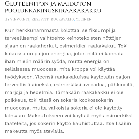
Gluteeniton ja maidoton
puolukkakinuskiraakakakku
HYVINVOINTI
,
RESEPTIT
,
RUOKAVALIO
,
YLEINEN
Kun herkkuhammasta kolottaa, se fiksumpi ja
terveellisempi vaihtoehto keinotekoisten höttöjen
sijaan on raakaherkut, esimerkiksi raakakakut. Toki
kakuissa on paljon energiaa, joten niitä ei kannata
ihan mielin määrin syödä, mutta energia on
sellaisessa muodossa, mitä kroppa voi käyttää
hyödykseen. Yleensä raakakakuissa käytetään paljon
terveellisiä aineksia, esimerkiksi avocadoa, pähkinöitä,
marjoja ja hedelmiä. Tämäkään raakakakku ei ole
poikkeus, toki tässä on sokeria kookossokerin
muodossa, mutta valkoista sokeria ei ole käytetty
lainkaan. Makeutukseen voi käyttää myös esimerkiksi
taateleita, jos sokerin käyttö kauhistuttaa. Itse lisäilin
makeutta myös stevialla.