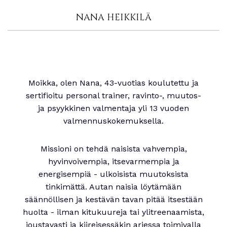
NANA HEIKKILÄ
Moikka, olen Nana, 43-vuotias koulutettu ja
sertifioitu personal trainer, ravinto-, muutos-
ja psyykkinen valmentaja yli 13 vuoden
valmennuskokemuksella.
Missioni on tehdä naisista vahvempia,
hyvinvoivempia, itsevarmempia ja
energisempiä - ulkoisista muutoksista
tinkimättä. Autan naisia löytämään
säännöllisen ja kestävän tavan pitää itsestään
huolta - ilman kitukuureja tai ylitreenaamista,
joustavasti ja kiireisessäkin arjessa toimivalla