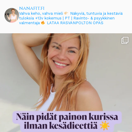
nanafit.fi
Vahva keho, vahva mieli
Näkyviä, tuntuvia ja kestäviä
tuloksia
+13v kokemus | PT | Ravinto- & psyykkinen
valmentaja
LATAA RASVANPOLTON OPAS