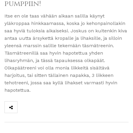
pumppiin!
Itse en ole taas vähään aikaan salilla käynyt
yläkroppaa hinkkaamassa, koska jo kehonpainollakin
saa hyviä tuloksia aikaiseksi. Joskus on kuitenkin kiva
antaa uutta ärsykettä kropalle ja lihaksille, ja silloin
yleensä marssin salille tekemään täsmätreenin.
Täsmätreenillä saa hyvin hapotettua yhden
lihasryhmän, ja tässä tapauksessa olkapäät.
Olkapäätreeni voi olla monia liikkeitä sisältävä
harjoitus, tai sitten tällainen napakka, 3 liikkeen
tehotreeni, jossa saa kyllä lihakset varmasti hyvin
hapotettua.