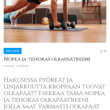
29.6.2016
0
Nopea ja tehokas olkapäätreeni
TREENI
,
YLEINEN
Hakusessa pyöreät ja
linjakkuutta kroppaan tuovat
olkapäät? Tsekkaa tämä nopea
ja tehokas olkapäätreeni,
jolla saat varmasti olkapäät