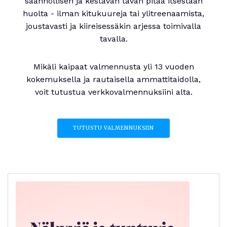
säännöllisen ja kestävän tavan pitää itsestään
huolta - ilman kitukuureja tai ylitreenaamista,
joustavasti ja kiireisessäkin arjessa toimivalla
tavalla.
Mikäli kaipaat valmennusta yli 13 vuoden
kokemuksella ja rautaisella ammattitaidolla,
voit tutustua verkkovalmennuksiini alta.
TUTUSTU VALMENNUKSIIN