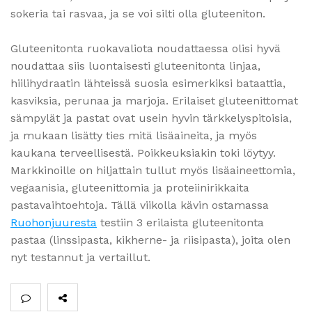
sokeria tai rasvaa, ja se voi silti olla gluteeniton.
Gluteenitonta ruokavaliota noudattaessa olisi hyvä
noudattaa siis luontaisesti gluteenitonta linjaa,
hiilihydraatin lähteissä suosia esimerkiksi bataattia,
kasviksia, perunaa ja marjoja. Erilaiset gluteenittomat
sämpylät ja pastat ovat usein hyvin tärkkelyspitoisia,
ja mukaan lisätty ties mitä lisäaineita, ja myös
kaukana terveellisestä. Poikkeuksiakin toki löytyy.
Markkinoille on hiljattain tullut myös lisäaineettomia,
vegaanisia, gluteenittomia ja proteiinirikkaita
pastavaihtoehtoja. Tällä viikolla kävin ostamassa
Ruohonjuuresta
testiin 3 erilaista gluteenitonta
pastaa (linssipasta, kikherne- ja riisipasta), joita olen
nyt testannut ja vertaillut.