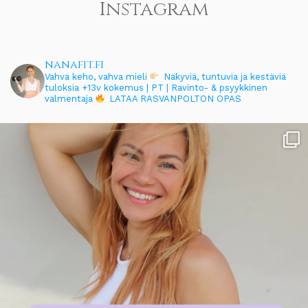
Instagram
nanafit.fi
Vahva keho, vahva mieli
Näkyviä, tuntuvia ja kestäviä
tuloksia
+13v kokemus | PT | Ravinto- & psyykkinen
valmentaja
LATAA RASVANPOLTON OPAS