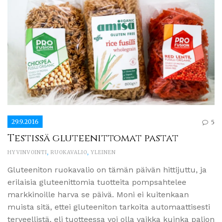
29.9.2016
5
Testissä gluteenittomat pastat
HYVINVOINTI
,
RUOKAVALIO
,
YLEINEN
Gluteeniton ruokavalio on tämän päivän hittijuttu, ja
erilaisia gluteenittomia tuotteita pompsahtelee
markkinoille harva se päivä. Moni ei kuitenkaan
muista sitä, ettei gluteeniton tarkoita automaattisesti
terveellistä, eli tuotteessa voi olla vaikka kuinka paljon