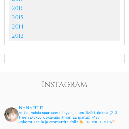
2016
2015
2014
2012
Instagram
nanafit.fi
Autan naisia saamaan näkyviä ja kestäviä tuloksia (2-3
treeniä/vko, ruokavalio ilman ääripäitä!)
+13v
kokemuksella ja ammattitaidolla
BURNER -57%