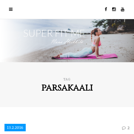
TAG
parsakaali
13.2.2016
2