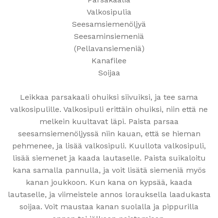
Valkosipulia
Seesamsiemenöljyä
Seesaminsiemeniä
(Pellavansiemeniä)
Kanafilee
Soijaa
Leikkaa parsakaali ohuiksi siivuiksi, ja tee sama
valkosipulille. Valkosipuli erittäin ohuiksi, niin että ne
melkein kuultavat läpi. Paista parsaa
seesamsiemenöljyssä niin kauan, että se hieman
pehmenee, ja lisää valkosipuli. Kuullota valkosipuli,
lisää siemenet ja kaada lautaselle. Paista suikaloitu
kana samalla pannulla, ja voit lisätä siemeniä myös
kanan joukkoon. Kun kana on kypsää, kaada
lautaselle, ja viimeistele annos lorauksella laadukasta
soijaa. Voit maustaa kanan suolalla ja pippurilla