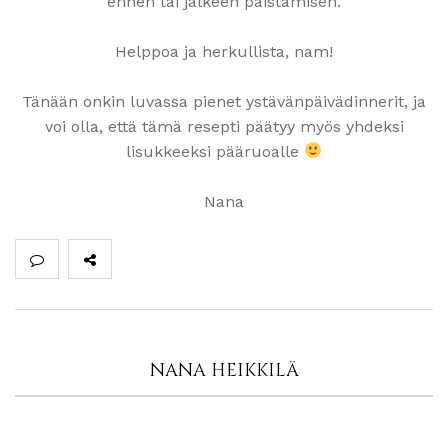
ennen tai jälkeen paistamisen.
Helppoa ja herkullista, nam!
Tänään onkin luvassa pienet ystävänpäivädinnerit, ja
voi olla, että tämä resepti päätyy myös yhdeksi
lisukkeeksi pääruoalle
Nana
NANA HEIKKILÄ