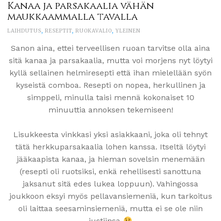
Kanaa ja parsakaalia vähän
maukkaammalla tavalla
LAIHDUTUS
,
RESEPTIT
,
RUOKAVALIO
,
YLEINEN
Sanon aina, ettei terveellisen ruoan tarvitse olla aina
sitä kanaa ja parsakaalia, mutta voi morjens nyt löytyi
kyllä sellainen helmiresepti että ihan mielellään syön
kyseistä comboa. Resepti on nopea, herkullinen ja
simppeli, minulla taisi mennä kokonaiset 10
minuuttia annoksen tekemiseen!
Lisukkeesta vinkkasi yksi asiakkaani, joka oli tehnyt
tätä herkkuparsakaalia lohen kanssa. Itseltä löytyi
jääkaapista kanaa, ja hieman sovelsin menemään
(resepti oli ruotsiksi, enkä rehellisesti sanottuna
jaksanut sitä edes lukea loppuun). Vahingossa
joukkoon eksyi myös pellavansiemeniä, kun tarkoitus
oli laittaa seesaminsiemeniä, mutta ei se ole niin
justiinsa