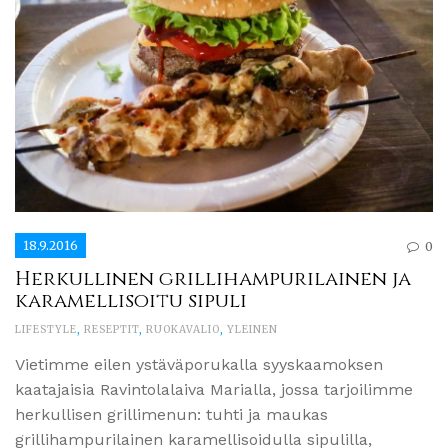
18.9.2016
0
Herkullinen grillihampurilainen ja
karamellisoitu sipuli
LIFESTYLE
,
RESEPTIT
,
RUOKAVALIO
,
YLEINEN
Vietimme eilen ystäväporukalla syyskaamoksen
kaatajaisia Ravintolalaiva Marialla, jossa tarjoilimme
herkullisen grillimenun: tuhti ja maukas
grillihampurilainen karamellisoidulla sipulilla,