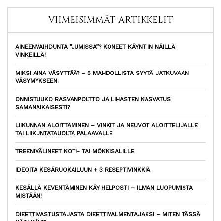
VIIMEISIMMÄT ARTIKKELIT
AINEENVAIHDUNTA ”JUMISSA”? KONEET KÄYNTIIN NÄILLÄ
VINKEILLÄ!
MIKSI AINA VÄSYTTÄÄ? – 5 MAHDOLLISTA SYYTÄ JATKUVAAN
VÄSYMYKSEEN.
ONNISTUUKO RASVANPOLTTO JA LIHASTEN KASVATUS
SAMANAIKAISESTI?
LIIKUNNAN ALOITTAMINEN – VINKIT JA NEUVOT ALOITTELIJALLE
TAI LIIKUNTATAUOLTA PALAAVALLE
TREENIVÄLINEET KOTI- TAI MÖKKISALILLE
IDEOITA KESÄRUOKAILUUN + 3 RESEPTIVINKKIÄ
KESÄLLÄ KEVENTÄMINEN KÄY HELPOSTI – ILMAN LUOPUMISTA
MISTÄÄN!
DIEETTIVASTUSTAJASTA DIEETTIVALMENTAJAKSI – MITEN TÄSSÄ