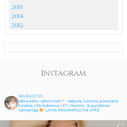
2015
2014
2012
Instagram
nanafit.fi
Vahva keho, vahva mieli
Näkyviä, tuntuvia ja kestäviä
tuloksia
+13v kokemus | PT | Ravinto- & psyykkinen
valmentaja
LATAA RASVANPOLTON OPAS