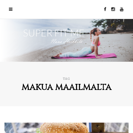
TAG
makua maailmalta