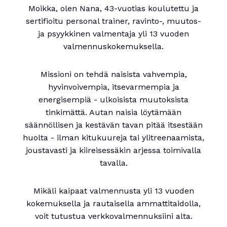
Moikka, olen Nana, 43-vuotias koulutettu ja
sertifioitu personal trainer, ravinto-, muutos-
ja psyykkinen valmentaja yli 13 vuoden
valmennuskokemuksella.
Missioni on tehdä naisista vahvempia,
hyvinvoivempia, itsevarmempia ja
energisempiä - ulkoisista muutoksista
tinkimättä. Autan naisia löytämään
säännöllisen ja kestävän tavan pitää itsestään
huolta - ilman kitukuureja tai ylitreenaamista,
joustavasti ja kiireisessäkin arjessa toimivalla
tavalla.
Mikäli kaipaat valmennusta yli 13 vuoden
kokemuksella ja rautaisella ammattitaidolla,
voit tutustua verkkovalmennuksiini alta.