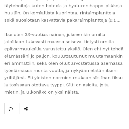
täytehoitoja kuten botoxia ja hyaluronihappo-piikkejä
huuliin. On kemiallista kuorintaa, rintaimplantteja
sekä suosiotaan kasvattavia pakaraimplantteja (!!!)…..
Itse olen 33-vuotias nainen, jokseenkin omilla
jaloillaan tukevasti maassa seisova, tietysti omilla
epävarmuuksilla varustettu yksilö. Olen ehtinyt tehdä
elämässäni jo paljon, kouluttautunut muutamaankin
eri ammattiin, sekä olen ollut arvostetussa asemassa
työelämässä monta vuotta, ja nykyään elätän itseni
yrittäjänä. Eli yleisten normien mukaan siis ihan fiksu
ja tosissaan otettava tyyppi. Silti on asioita, joita
mietin, ja ulkonäkö on yksi näistä.