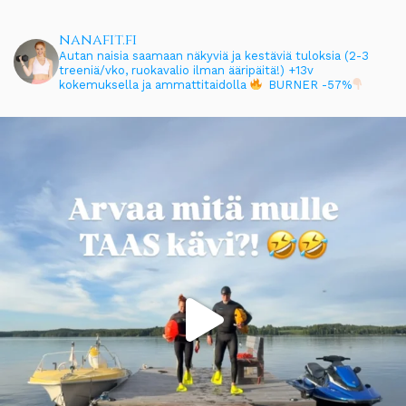
nanafit.fi
Autan naisia saamaan näkyviä ja kestäviä tuloksia (2-3
treeniä/vko, ruokavalio ilman ääripäitä!)
+13v
kokemuksella ja ammattitaidolla
BURNER -57%