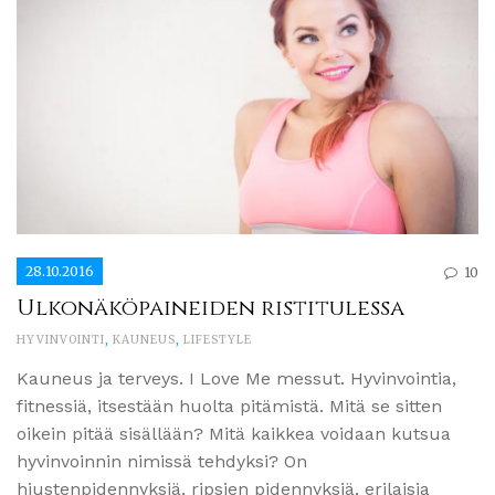
28.10.2016
10
Ulkonäköpaineiden ristitulessa
HYVINVOINTI
,
KAUNEUS
,
LIFESTYLE
Kauneus ja terveys. I Love Me messut. Hyvinvointia,
fitnessiä, itsestään huolta pitämistä. Mitä se sitten
oikein pitää sisällään? Mitä kaikkea voidaan kutsua
hyvinvoinnin nimissä tehdyksi? On
hiustenpidennyksiä, ripsien pidennyksiä, erilaisia