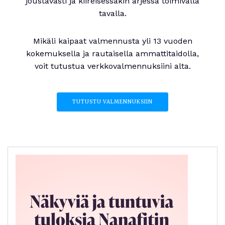
joustavasti ja kiireisessäkin arjessa toimivalla
tavalla.
Mikäli kaipaat valmennusta yli 13 vuoden
kokemuksella ja rautaisella ammattitaidolla,
voit tutustua verkkovalmennuksiini alta.
TUTUSTU VALMENNUKSIIN